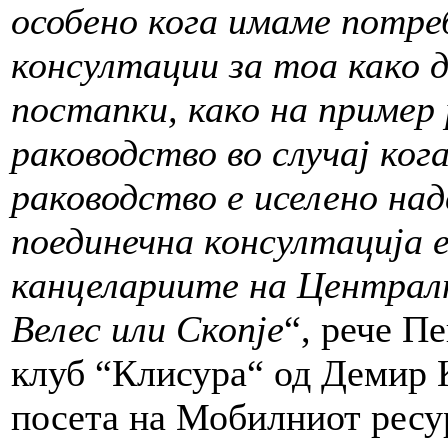
особено кога имаме потре
консултации за тоа како 
постапки, како на пример
раководство во случај ког
раководство е иселено над
поединечна консултација 
канцелариите на Централн
Велес или Скопје
“, рече П
клуб “Клисура“ од Демир К
посета на Мобилниот ресу