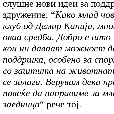
слушне нови идеи за подд
здружение: “
Како млад чо
клуб од Демир Капија, мно
оваа средба. Добро е што
кои ни даваат можност да
поддршка, особено за спо
со заштита на животната
се залага. Верувам дека п
повеќе да направиме за м
заедница
“ рече тој.