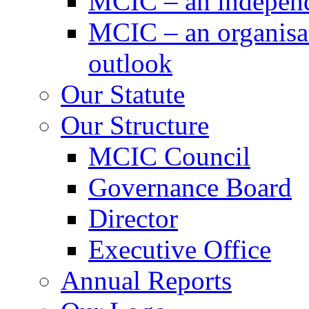
MCIC – an independe
MCIC – an organisat
outlook
Our Statute
Our Structure
MCIC Council
Governance Board
Director
Executive Office
Annual Reports