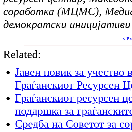
соработка (МЦМС), Медиа
демократски иницијативи
< Pr
Related:
Јавен повик за учество 
Граѓанскиот Ресурсен Ц
Граѓанскиот ресурсен це
поддршка за граѓанскит
Средба на Советот за со