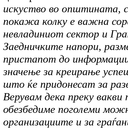
искуство во општината, с
покажа колку е важна со
невладиниот сектор и Гра
Заедничките напори, разм
пристапот до информации 
значење за креирање успе
што ќе придонесат за раз
Верувам дека преку вакви
обезбедиме поголеми можн
организациите и за граѓан