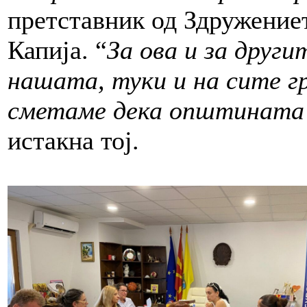
претставник од Здружение
Капија. “
За ова и за други
нашата, туки и на сите г
сметаме дека општината т
истакна тој.