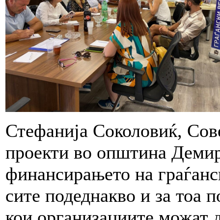
Стефанија Соколовиќ, Сов
проекти во општина Демир
финансирањето на граѓанс
сите подеднакво и за тоа 
кои организациите можат д