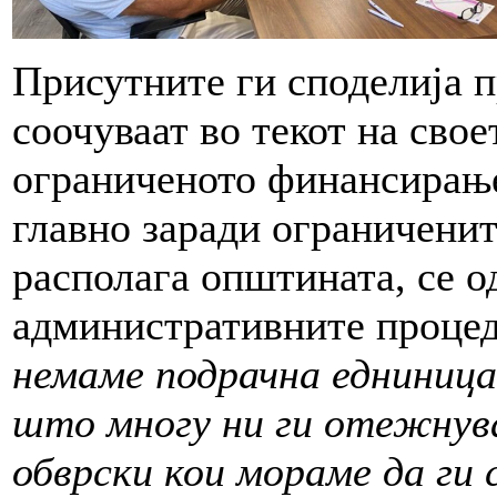
Присутните ги споделија п
соочуваат во текот на свое
ограниченото финансирање
главно заради ограничени
располага општината, се о
административните процед
немаме подрачна едниниц
што многу ни ги отежнув
обврски кои мораме да ги 