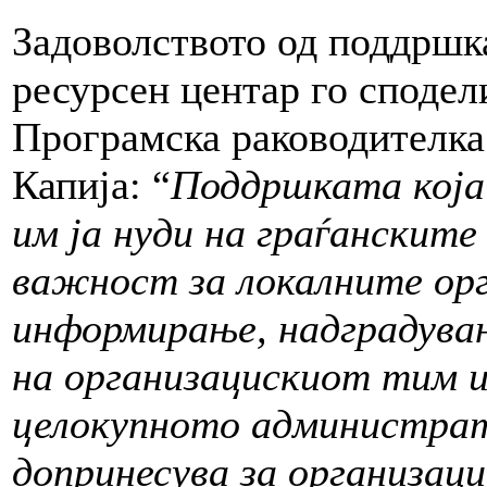
Задоволството од поддршка
ресурсен центар го споде
Програмска раководителк
Капија: “
Поддршката која
им ја нуди на граѓанските
важност за локалните орг
информирање, надградува
на организацискиот тим 
целокупното администра
допринесува за организаци