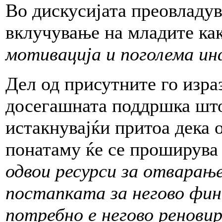
Во дискусијата преовладув
вклучување на младите ка
мотивација и поголема и
Дел од присутните го изра
досегашната поддршка што
истакнувајќи притоа дека о
понатаму ќе се проширува 
одвои ресурси за отварање
постапката за негово фин
потребно е негово ренови