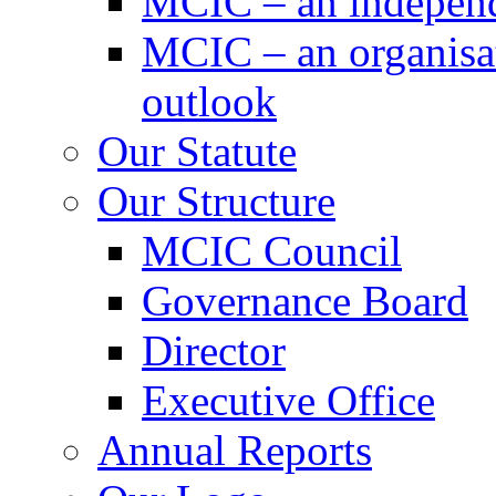
MCIC – an independe
MCIC – an organisat
outlook
Our Statute
Our Structure
MCIC Council
Governance Board
Director
Executive Office
Annual Reports