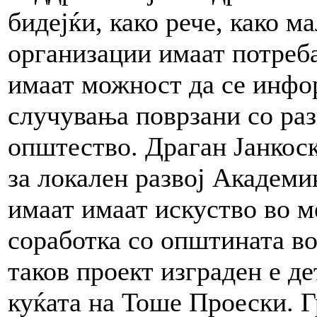
бидејќи, како рече, како м
организации имаат потреба
имаат можност да се инфо
случувања поврзани со раз
општество. Драган Јанкос
за локален развој Академи
имаат имаат искуство во м
соработка со општината во
таков проект изграден е д
куќата на Тоше Проески. Г