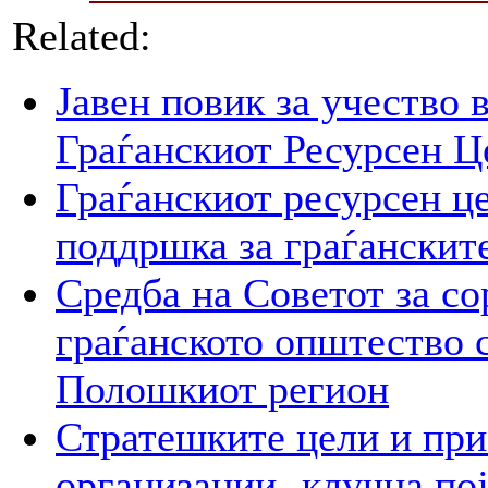
Related:
Јавен повик за учество 
Граѓанскиот Ресурсен Ц
Граѓанскиот ресурсен це
поддршка за граѓанскит
Средба на Советот за со
граѓанското општество 
Полошкиот регион
Стратешките цели и при
организации- клучна пој