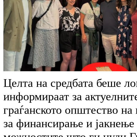
Целта на средбата беше ло
информираат за актуелните
граѓанското општество на
за финансирање и јакнење 
можностите што ги нуди Г