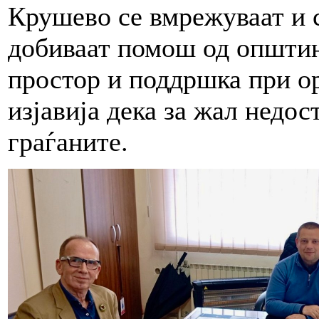
Крушево се вмрежуваат и 
добиваат помош од општин
простор и поддршка при ор
изјавија дека за жал недо
граѓаните.