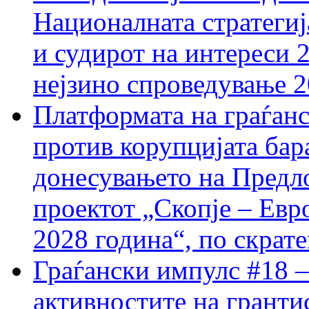
Националната стратегиј
и судирот на интереси 
нејзино спроведување 
Платформата на граѓанс
против корупцијата бар
донесувањето на Предло
проектот „Скопје – Евр
2028 година“, по скрат
Граѓански импулс #18 –
активностите на гранти