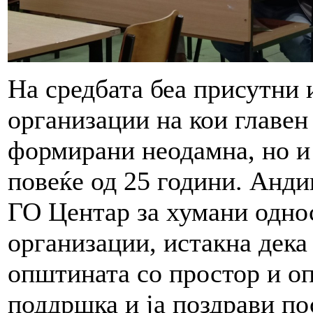
На средбата беа присутни 
организации на кои главен
формирани неодамна, но и
повеќе од 25 години. Анди
ГО Центар за хумани однос
организации, истакна дека
општината со простор и оп
поддршка и ја поздрави п