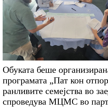
Обуката беше организирана
програмата „Пат кон отпор
ранливите семејства во зае
спроведува МЦМС во парт