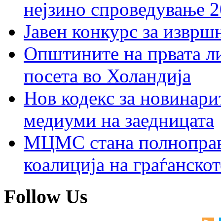
нејзино спроведување 
Јавен конкурс за изврш
Општините на првата ли
посета во Холандија
Нов кодекс за новинарит
медиуми на заедницата
МЦМС стана полноправн
коалиција на граѓанск
Follow Us