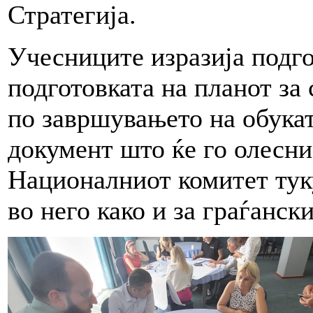
Стратегија.
Учесниците изразија подго
подготовката на планот за
по завршувањето на обукат
документ што ќе го олесни
Националниот комитет тук
во него како и за граѓан