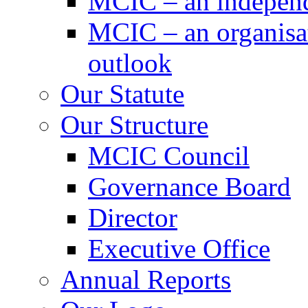
MCIC – an independe
MCIC – an organisat
outlook
Our Statute
Our Structure
MCIC Council
Governance Board
Director
Executive Office
Annual Reports