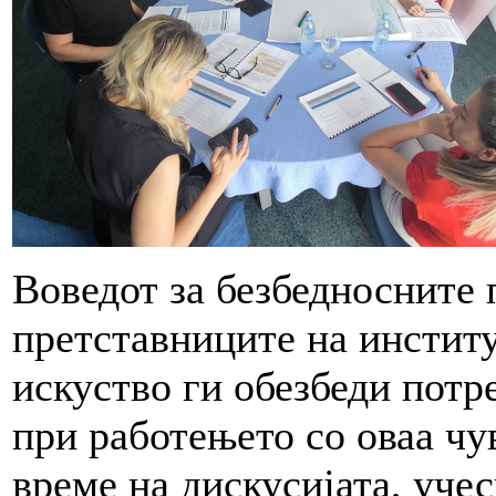
Воведот за безбедносните 
претставниците на инстит
искуство ги обезбеди пот
при работењето со оваа чу
време на дискусијата, учес