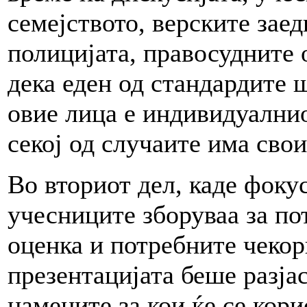
семејството, верските зае
полицијата, правосудните 
дека еден од стандардите 
овие лица е индивидуалнио
секој од случаите има сво
Во вториот дел, каде фоку
учесниците зборуваа за по
оценка и потребните чекор
презентацијата беше разја
намените за кои ќе се кор