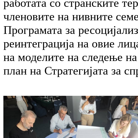
работата со странските т
членовите на нивните семеј
Програмата за ресоцијализ
реинтеграција на овие лиц
на моделите на следење н
план на Стратегијата за с