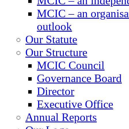
MCIC – an independe
MCIC – an organisat
outlook
Our Statute
Our Structure
MCIC Council
Governance Board
Director
Executive Office
Annual Reports