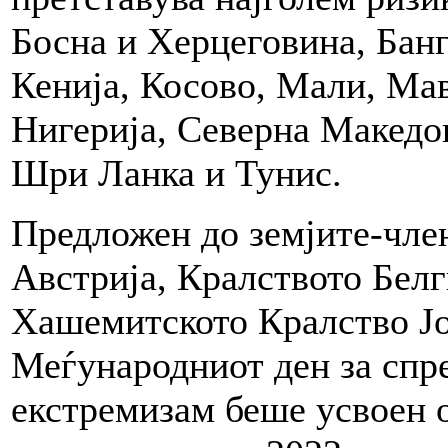
Босна и Херцеговина, Бан
Кенија, Косово, Мали, Ма
Нигерија, Северна Македо
Шри Ланка и Тунис.
Предложен до земјите-чле
Австрија, Кралството Белг
Хашемитското Кралство Јо
Меѓународниот ден за спр
екстремизам беше усвоен 