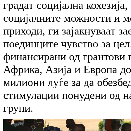
градат социјална кохезија,
социјалните можности и м
приходи, ги зајакнуваат за
поединците чувство за цел
финансирани од грантови 
Африка, Азија и Европа д
милиони луѓе за да обезбе
стимулации понудени од н
групи.