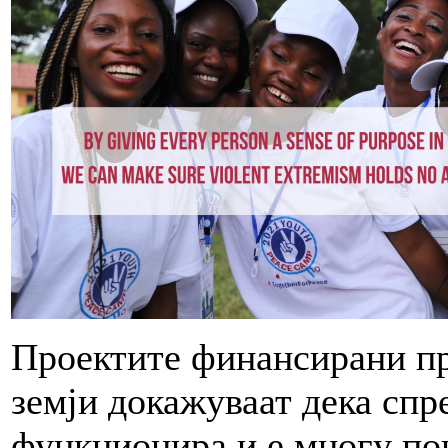
Проектите финансирани пр
земји докажуваат дека спр
функционира и е многу по