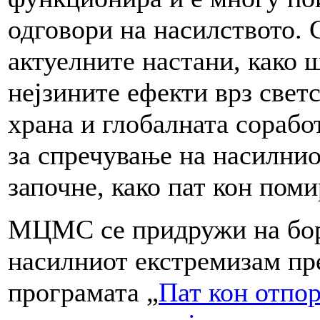
одговори на насилството. 
актуелните настани, како ш
нејзините ефекти врз свет
храна и глобалната сорабо
за спречување на насилнио
започне, како пат кон поми
МЦМС се придружи на бор
насилниот екстремизам пр
програмата „
Пат кон отпор