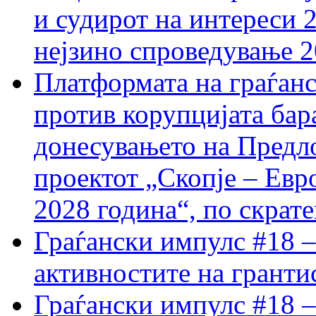
и судирот на интереси 
нејзино спроведување 
Платформата на граѓанс
против корупцијата бар
донесувањето на Предло
проектот „Скопје – Евр
2028 година“, по скрат
Граѓански импулс #18 –
активностите на гранти
Граѓански импулс #18 –