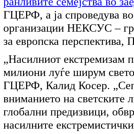
ранливите семејства во за
ГЦЕРФ, а ја спроведува во
организации НЕКСУС – гра
за европска перспектива,
„Насилниот екстремизам п
милиони луѓе ширум свето
ГЦЕРФ, Калид Косер. „Сеп
вниманието на светските л
глобални предизвици, обвр
насилните екстремистички