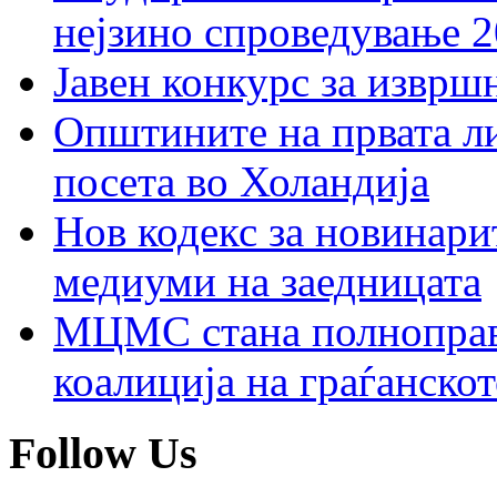
нејзино спроведување 
Јавен конкурс за изврш
Општините на првата ли
посета во Холандија
Нов кодекс за новинарит
медиуми на заедницата
МЦМС стана полноправн
коалиција на граѓанск
Follow Us