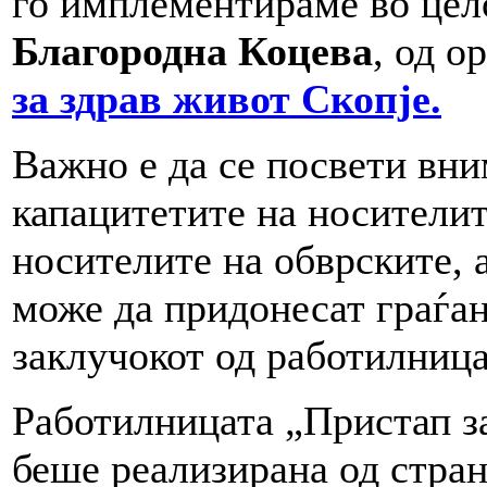
го имплементираме во цел
Благородна Коцева
, од о
за здрав живот Скопје.
Важно е да се посвети вни
капацитетите на носителите
носителите на обврските, 
може да придонесат граѓан
заклучокот од работилница
Работилницата „Пристап з
беше реализирана од стран