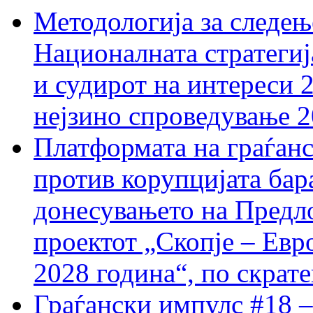
Методологија за следењ
Националната стратегиј
и судирот на интереси 
нејзино спроведување 
Платформата на граѓанс
против корупцијата бар
донесувањето на Предло
проектот „Скопје – Евр
2028 година“, по скрат
Граѓански импулс #18 –