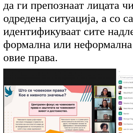
да ги препознаат лицата чи
одредена ситуација, а со с
идентификуваат сите надл
формална или неформална 
овие права.