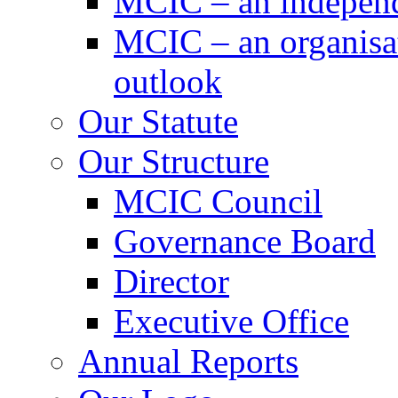
MCIC – an independe
MCIC – an organisat
outlook
Our Statute
Our Structure
MCIC Council
Governance Board
Director
Executive Office
Annual Reports