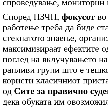
спроведување, мониторин и
Според ПЗЧП,
фокусот
во 
работење треба да биде ст
стекнатото знаење, органи
максимизираат ефектите од
поглед на вклучувањето н
ранливи групи што е тешко
користи класичниот прист
од
Сите за правично суде
дека обуката им овозможил