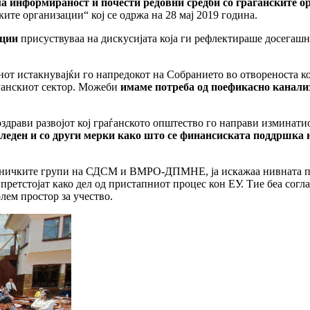
ма информираност и почести редовни средби со граѓанските о
те организации“ кој се одржа на 28 мај 2019 година.
ации
присуствуваа на дискусијата која ги рефлектираше досегашн
анот истакнувајќи го напредокот на Собранието во отвореноста ко
раѓанскиот сектор. Можеби
имаме потреба од поефикасно канализ
поздрави развојот кој граѓанското општество го направи изминат
оследен и со други мерки како што се финансиската поддршка
еничките групи на СДСМ и ВМРО-ДПМНЕ, ја искажаа нивната пер
претстојат како дел од пристапниот процес кон ЕУ. Тие беа согл
лем простор за учество.