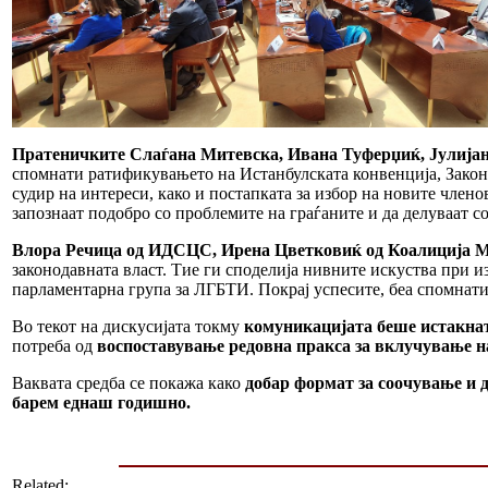
Пратеничките Слаѓана Митевска, Ивана Туферџиќ, Јулија
спомнати ратификувањето на Истанбулската конвенција, Законо
судир на интереси, како и постапката за избор на новите член
запознаат подобро со проблемите на граѓаните и да делуваат с
Влора Речица од ИДСЦС, Ирена Цветковиќ од Коалиција М
законодавната власт. Тие ги споделија нивните искуства при 
парламентарна група за ЛГБТИ. Покрај успесите, беа спомнати 
Во текот на дискусијата токму
комуникацијата беше истакнат
потреба од
воспоставување редовна пракса за вклучување н
Ваквата средба се покажа како
добар формат за соочување и
барем еднаш годишно.
Related: