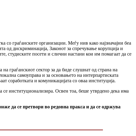
ка со граѓанските организации. Меѓу нив како најзначајни беа
та од дискриминација, Законот за спречување корупција и
ите, студиските посети и слични настани кои им помагаат да се
та на граѓанскиот сектор за да биде слушнат од страна на
 локална самоуправа и за основањето на интерпартиската
аат соработката и комуникацијата со оваа институција.
а се институционализира. Освен тоа, беше утврдено дека има
оже да се претвори во редовна пракса и да се одржува