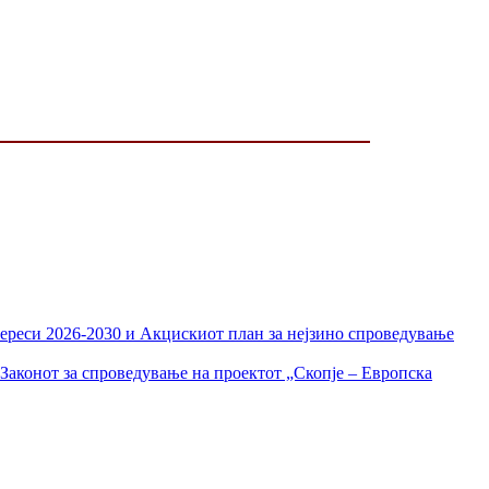
тереси 2026-2030 и Акцискиот план за нејзино спроведување
Законот за спроведување на проектот „Скопје – Европска