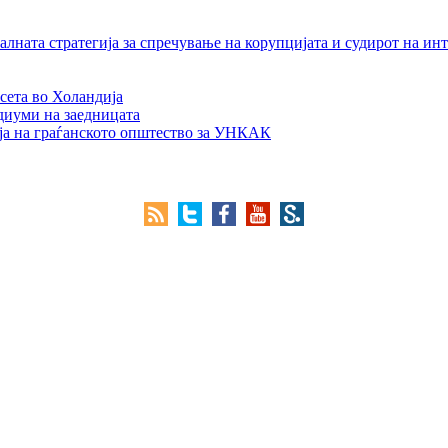
лната стратегија за спречување на корупцијата и судирот на ин
сета во Холандија
едиуми на заедницата
ја на граѓанското општество за УНКАК