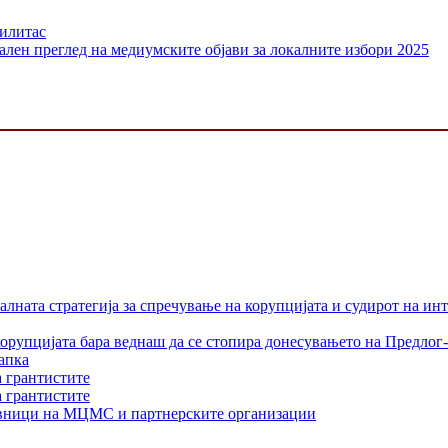
билитас
ален преглед на медиумските објави за локалните избори 2025
лната стратегија за спречување на корупцијата и судирот на ин
орупцијата бара веднаш да се стопира донесувањето на Предлог-
апка
а грантистите
а грантистите
тавници на МЦМС и партнерските организации