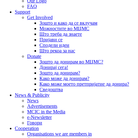
Our Logo
FAQ
Support
Get Involved
Зошто и како да се вклучам
Можностите во МЦМС
Што треба да знаете
Пријави се
Сподели идеи
Што рекоа за нас
Donate
Зошто да донирам во МЦМС?
Донирај сега!
Зошто да донирам?
Како може да донирам?
Како може моето претпријатие да донира?
Сведоштва
News & Publicity
News
Advertisements
MCIC in the Media
e-Newsletter
Говори
Cooperation
Organisations we are members in