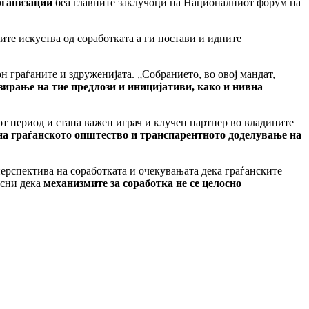
рганизации
беа главните заклучоци на Националниот форум на
ите искуства од соработката а ги постави и идните
н граѓаните и здруженијата. „Собранието, во овој мандат,
ирање на тие предлози и иницијативи, како и нивна
иот период и стана важен играч и клучен партнер во владините
 на граѓанското општество и транспарентното доделување на
спектива на соработката и очекувањата дека граѓанските
асни дека
механизмите за соработка не се целосно