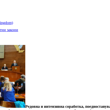
тни закони
Редовна и интензивна соработка, поедноставув