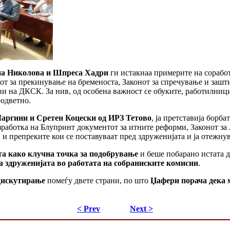
на Николова и Шпреса Хадри
ги истакнаа примерите на соработ
т за прекинување на бременоста, Законот за спречување и зашти
ови на ДКСК. За нив, од особена важност се обуките, работилниц
оодветно.
аргини и Сретен Коцески од ИРЗ Тетово
, ја претставија борба
изработка на Блупринт документот за итните реформи, Законот за
и препреките кои се поставуваат пред здруженијата и ја отежнув
а како клучна точка за подобрување
и беше побарано истата д
а здруженијата во работата на собраниските комисии
.
 дискутирање
помеѓу двете страни, по што
Џафери порача дека м
< Prev
Next >