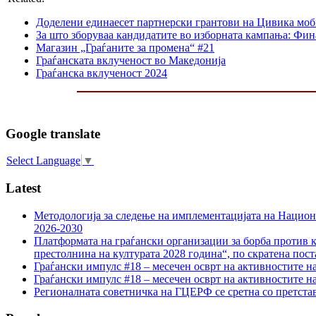
Доделени единаесет партнерски грантови на Цивика мо
За што зборуваа кандидатите во изборната кампања: Фин
Магазин „Граѓаните за промена“ #21
Граѓанската вклученост во Македонија
Граѓанска вклученост 2024
Google translate
Select Language
▼
Latest
Методологија за следење на имплементацијата на Национа
2026-2030
Платформата на граѓански организации за борба против к
престолнина на културата 2028 година“, по скратена пост
Граѓански импулс #18 – месечен осврт на активностите н
Граѓански импулс #18 – месечен осврт на активностите н
Регионалната советничка на ГЦЕРФ се сретна со претс