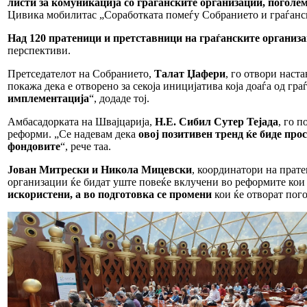
листи за комуникација со граѓанските организации, поголе
Цивика мобилитас „Соработката помеѓу Собранието и граѓански
Над 120 пратеници и претставници на граѓанските организ
перспективи.
Претседателот на Собранието,
Талат Џафери
, го отвори наст
покажа дека е отворено за секоја иницијатива која доаѓа од г
имплементација
“, додаде тој.
Амбасадорката на Швајцарија,
Н.Е. Сибил Сутер Тејада
, го 
реформи. „Се надевам дека
овој позитивен тренд ќе биде пр
фондовите
“, рече таа.
Јован Митрески и Никола Мицевски
, координатори на прат
организации ќе бидат уште повеќе вклучени во реформите кои 
искористени,
а во подготовка се промени
кои ќе отворат пого