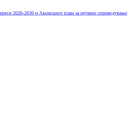
тереси 2026-2030 и Акцискиот план за нејзино спроведување