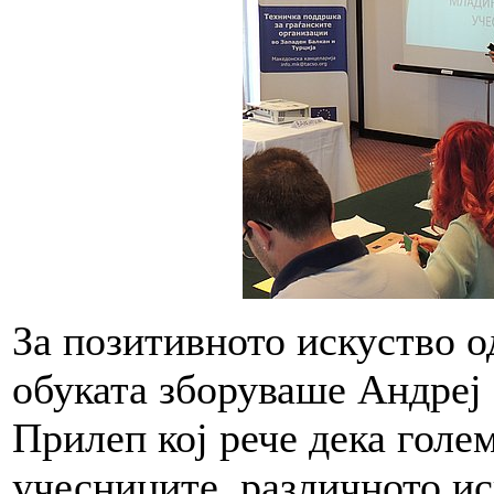
За позитивното искуство о
обуката зборуваше Андреј
Прилеп кој рече дека голе
учесниците, различното ис