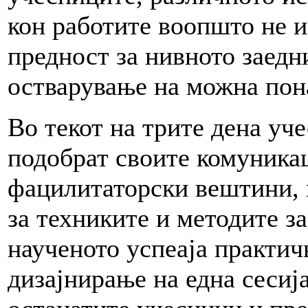
кон работите воопшто не и
предност за нивното заед
остварување на можна пон
Во текот на трите дена уч
подобрат своите комуника
фацилитаторски вештини, к
за техниките и методите за
наученото успеаја практич
дизајнирање на една сесија