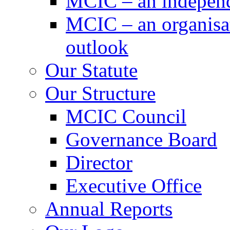
MCIC – an independe
MCIC – an organisat
outlook
Our Statute
Our Structure
MCIC Council
Governance Board
Director
Executive Office
Annual Reports