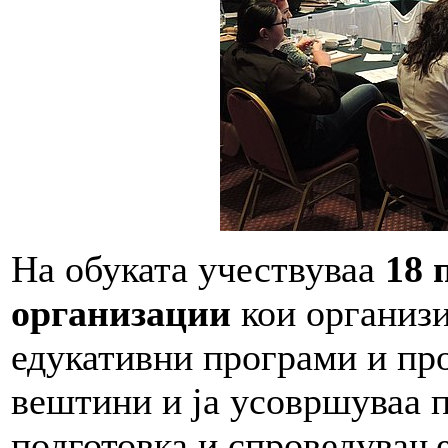
На обуката учествуваа
18 
организации
кои организи
едукативни програми и про
вештини и ја усовршуваа п
подготовка и спроведување