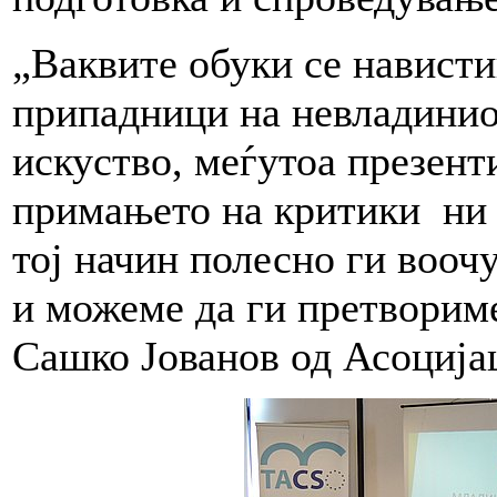
„Ваквите обуки се нависти
припадници на невладинио
искуство, меѓутоа презент
примањето на критики ни 
тој начин полесно ги вооч
и можеме да ги претвориме
Сашко Јованов од Асоција