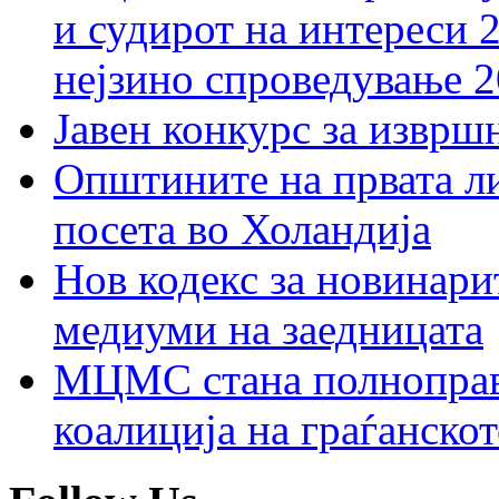
и судирот на интереси 
нејзино спроведување 
Јавен конкурс за изврш
Општините на првата ли
посета во Холандија
Нов кодекс за новинарит
медиуми на заедницата
МЦМС стана полноправн
коалиција на граѓанск