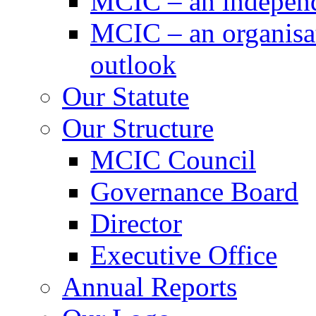
MCIC – an independe
MCIC – an organisat
outlook
Our Statute
Our Structure
MCIC Council
Governance Board
Director
Executive Office
Annual Reports