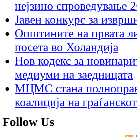
нејзино спроведување 
Јавен конкурс за изврш
Општините на првата ли
посета во Холандија
Нов кодекс за новинарит
медиуми на заедницата
МЦМС стана полноправн
коалиција на граѓанск
Follow Us