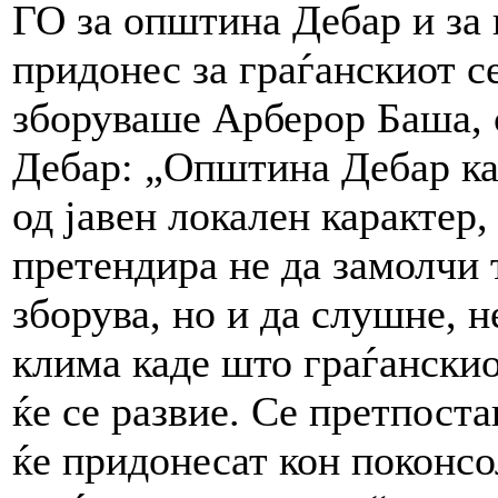
ГО за општина Дебар и за 
придонес за граѓанскиот с
зборуваше Арберор Баша, 
Дебар: „Општина Дебар как
од јавен локален карактер,
претендира не да замолчи 
зборува, но и да слушне, н
клима каде што граѓанскио
ќе се развие. Се претпост
ќе придонесат кон поконс