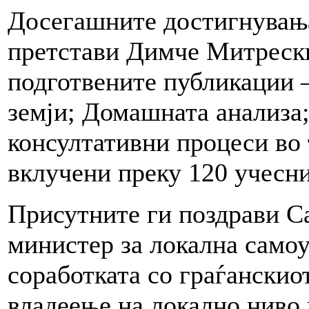
Досегашните достигнувања
претстави Димче Митреск
подготвените публикации 
земји; Домашната анализа;
консултативни процеси во 
вклучени преку 120 учесн
Присутните ги поздрави С
министер за локална самоу
соработката со граѓанскиот
владеење на локално ниво 