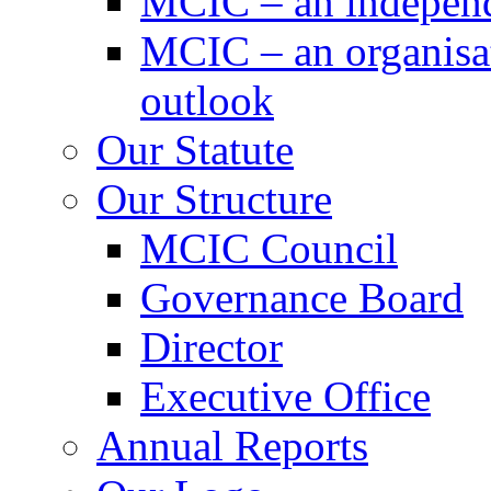
MCIC – an independe
MCIC – an organisat
outlook
Our Statute
Our Structure
MCIC Council
Governance Board
Director
Executive Office
Annual Reports