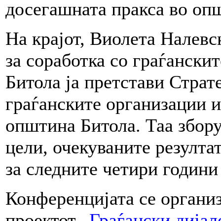
досегашната пракса во оп
На крајот, Виолета Налевс
за соработка со граѓански
Битола ја претстави Страте
граѓанските организации и
општина Битола. Таа збор
цели, очекуваните резулта
за следните четири години
Конференцијата се органи
проектот „
Граѓански дијал