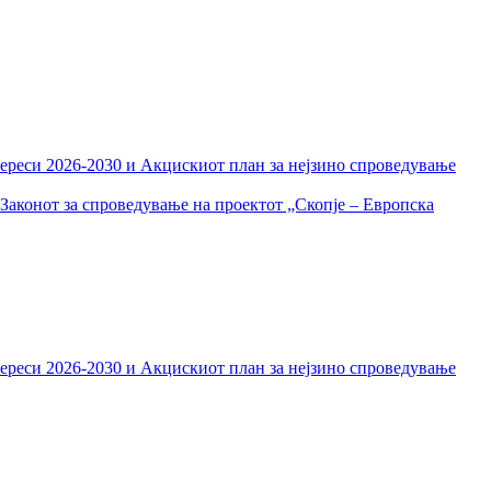
тереси 2026-2030 и Акцискиот план за нејзино спроведување
Законот за спроведување на проектот „Скопје – Европска
тереси 2026-2030 и Акцискиот план за нејзино спроведување