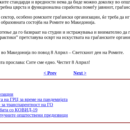
ите стандарди и вредности нема да биде можно доколку во опште
потребна цврста и функционална соработка помеѓу јавниот, граѓан
т сектор, особено ромските граѓански организации, ќе треба да 
 образовната состојба на Ромите во Македонија.
отење да го базираат на студии и истражувања и внимателно да г
рактики” претставува осврт на искуствата на граѓанските орган
во Македонија по повод 8 Април – Светскиот ден на Ромите.
та прослава: Сите сме едно. Честит 8 Април!
< Prev
Next >
низации
а на ГРЦ за време на пандемијата
е за транспарентност на ГО
орбата со КОВИД-19
 клучните општествени предизвици