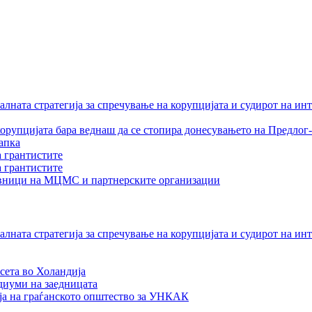
лната стратегија за спречување на корупцијата и судирот на ин
орупцијата бара веднаш да се стопира донесувањето на Предлог-
апка
а грантистите
а грантистите
тавници на МЦМС и партнерските организации
лната стратегија за спречување на корупцијата и судирот на ин
сета во Холандија
едиуми на заедницата
ја на граѓанското општество за УНКАК