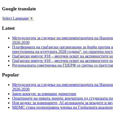
Google translate
Select Language
▼
Latest
Методологија за следење на имплементацијата на Национа
2026-2030
Платформата на граѓански организации за борба против к
престолнина на културата 2028 година“, по скратена пост
Граѓански импулс #18 – месечен осврт на активностите н
Граѓански импулс #18 – месечен осврт на активностите н
Регионалната советничка на ГЦЕРФ се сретна со претс
Popular
Методологија за следење на имплементацијата на Национа
2026-2030
Јавен конкурс за извршни директори
Општините на првата линија: впечатоци од студиската по
Нов кодекс за новинарите, AI апликација за младите и м
МЦМС стана полноправна членка на Глобалната коалици