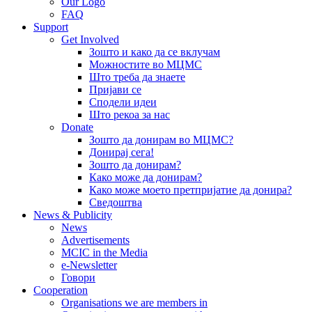
Our Logo
FAQ
Support
Get Involved
Зошто и како да се вклучам
Можностите во МЦМС
Што треба да знаете
Пријави се
Сподели идеи
Што рекоа за нас
Donate
Зошто да донирам во МЦМС?
Донирај сега!
Зошто да донирам?
Како може да донирам?
Како може моето претпријатие да донира?
Сведоштва
News & Publicity
News
Advertisements
MCIC in the Media
e-Newsletter
Говори
Cooperation
Organisations we are members in