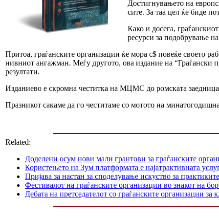
Достигнувањето на европск
сите. За таа цел ќе биде 
Како и досега, граѓанскио
ресурси за подобрување на
Притоа, граѓанските организации ќе мора с$ повеќе своето раб
нивниот ангажман. Меѓу другото, ова издание на “Граѓански п
резултати.
Изданиево е скромна честитка на МЦМС до ромската заедница 
Празникот сакаме да го честитаме со мотото на минатогодишна
Related:
Доделени осум нови мали грантови за граѓанските орга
Користењето на Зум платформата е најатрактивната услуг
Пријава за настан за споделување искуство за практикит
Фестивалот на граѓанските организации во знакот на б
Дебата на претседателот со граѓанските организации за