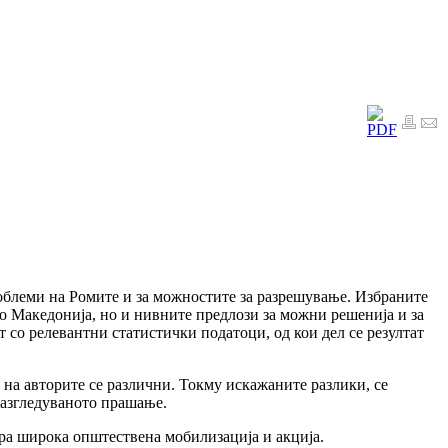
роблеми на Ромите и за можностите за разрешување. Избраните
во Македонија, но и нивните предлози за можни решенија и за
 со релевантни статистички податоци, од кои дел се резултат
е на авторите се различни. Токму искажаните разлики, се
разгледуваното прашање.
ра широка општествена мобилизација и акција.