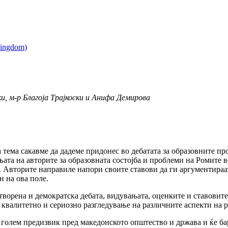
, м-р Благоја Трајкоски и Анифа Демирова
а тема сакавме да дадеме придонес во дебатата за образовните п
ата на авторите за образовната состојба и проблеми на Ромите 
. Авторите направиле напори своите ставови да ги аргументираат
 на ова поле.
отворена и демократска дебата, видувањата, оценките и ставовит
а квалитетно и сериозно разгледување на различните аспекти на 
 голем предизвик пред македонското општество и држава и ќе ба