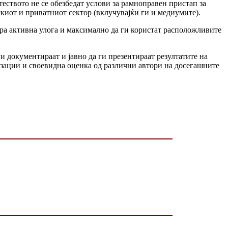
ството не се обезбедат услови за рамноправен пристап за
скиот и приватниот сектор (вклучувајќи ги и медиумите).
игра активна улога и максимално да ги користат расположливите
и документираат и јавно да ги презентираат резултатите на
изации и своевидна оценка од различни автори на досегашните