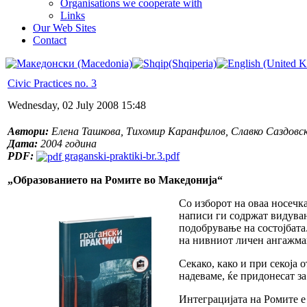
Organisations we cooperate with
Links
Our Web Sites
Contact
Civic Practices no. 3
Wednesday, 02 July 2008 15:48
Автори:
Елена Ташкова, Тихомир Каранфилов, Славко Саздовски
Дата:
2004 година
PDF:
graganski-praktiki-br.3.pdf
„Образованието на Ромите во Македонија“
Со изборот на оваа носечк
написи ги содржат видувањ
подобрување на состојбата
на нивниот личен ангажман
Секако, како и при секоја 
надеваме, ќе придонесат з
Интеграцијата на Ромите е