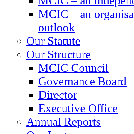
MCIC – an independe
MCIC – an organisat
outlook
Our Statute
Our Structure
MCIC Council
Governance Board
Director
Executive Office
Annual Reports