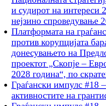
и судирот на интереси 
нејзино спроведување 
Платформата на граѓанс
против корупцијата бар
донесувањето на Предло
проектот „Скопје – Евр
2028 година“, по скрат
Граѓански импулс #18 –
активностите на гранти
Граѓански импулс #18 –