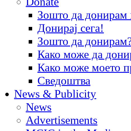
Donate
Зошто да донира
Донирај сега!
Зошто да донирам
Како може да дони
Како може моето п
Сведоштва
News & Publicity
News
Advertisements