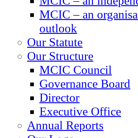
MCIC – an independe
MCIC – an organisat
outlook
Our Statute
Our Structure
MCIC Council
Governance Board
Director
Executive Office
Annual Reports