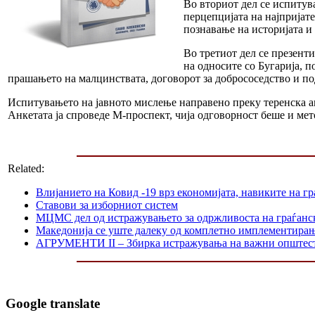
Во вториот дел се испитув
перцепцијата на најпријат
познавање на историјата и 
Во третиот дел се презент
на односите со Бугарија, 
прашањето на малцинствата, договорот за добрососедство и по
Испитувањето на јавното мислење направено преку теренска ан
Анкетата ја спроведе М-проспект, чија одговорност беше и ме
Related:
Влијанието на Ковид -19 врз економијата, навиките на г
Ставови за изборниот систем
МЦМС дел од истражувањето за одржливоста на граѓанс
Македонија се уште далеку од комплетно имплементир
АГРУМЕНТИ II – Збирка истражувања на важни општес
Google translate