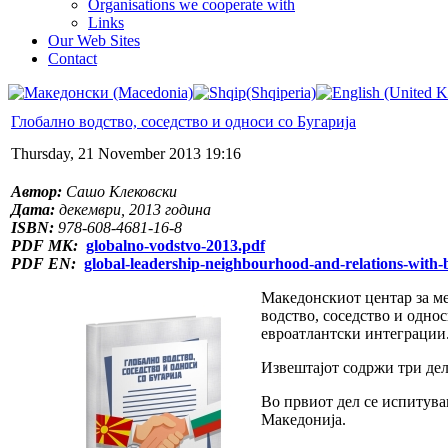
Organisations we cooperate with
Links
Our Web Sites
Contact
Глобално водство, соседство и односи со Бугарија
Thursday, 21 November 2013 19:16
Автор:
Сашо Клековски
Дата:
декември, 2013 година
ISBN:
978-608-4681-16-8
PDF МК:
globalno-vodstvo-2013.pdf
PDF EN:
global-leadership-neighbourhood-and-relations-with-
Македонскиот центар за м
водство, соседство и одно
евроатлантски интеграции
Извештајот содржи три дел
Во првиот дел се испитуван
Македонија.