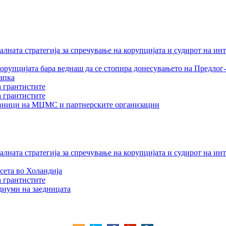
лната стратегија за спречување на корупцијата и судирот на ин
орупцијата бара веднаш да се стопира донесувањето на Предлог-
апка
а грантистите
а грантистите
тавници на МЦМС и партнерските организации
лната стратегија за спречување на корупцијата и судирот на ин
сета во Холандија
а грантистите
едиуми на заедницата