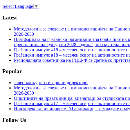
Select Language
▼
Latest
Методологија за следење на имплементацијата на Национа
2026-2030
Платформата на граѓански организации за борба против к
престолнина на културата 2028 година“, по скратена пост
Граѓански импулс #18 – месечен осврт на активностите н
Граѓански импулс #18 – месечен осврт на активностите н
Регионалната советничка на ГЦЕРФ се сретна со претс
Popular
Јавен конкурс за извршни директори
Методологија за следење на имплементацијата на Национа
2026-2030
Општините на првата линија: впечатоци од студиската по
Граѓански импулс #17 – месечен осврт на активностите н
Нов кодекс за новинарите, AI апликација за младите и м
Follow Us