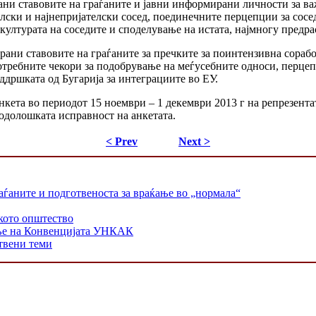
ани ставовите на граѓаните и јавни информирани личности за важ
елски и најнепријателски сосед, поединечните перцепции за сосе
културата на соседите и споделување на истата, најмногу предрас
ирани ставовите на граѓаните за пречките за поинтензивна сораб
потребните чекори за подобрување на меѓусебните односи, перце
ддршката од Бугарија за интеграциите во ЕУ.
кета во периодот 15 ноември – 1 декември 2013 г на репрезента
тодолошката исправност на анкетата.
< Prev
Next >
раѓаните и подготвеноста за враќање во „нормала“
кото општество
ање на Конвенцијата УНКАК
твени теми