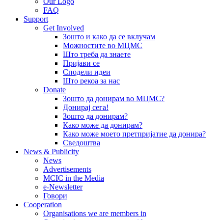
Our Logo
FAQ
Support
Get Involved
Зошто и како да се вклучам
Можностите во МЦМС
Што треба да знаете
Пријави се
Сподели идеи
Што рекоа за нас
Donate
Зошто да донирам во МЦМС?
Донирај сега!
Зошто да донирам?
Како може да донирам?
Како може моето претпријатие да донира?
Сведоштва
News & Publicity
News
Advertisements
MCIC in the Media
e-Newsletter
Говори
Cooperation
Organisations we are members in