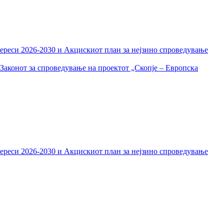
тереси 2026-2030 и Акцискиот план за нејзино спроведување
Законот за спроведување на проектот „Скопје – Европска
тереси 2026-2030 и Акцискиот план за нејзино спроведување