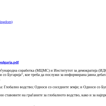
bulgaria.pdf
еѓународна соработка (МЦМС) и Институтот за демократија (ИД
си со Бугарија“, кое треба да послужи за информирана јавна деб
.
а: Глобално водство; Односи со соседните земји; и Односи со Буг
и ставовите на граѓаните за глобалното водство, како и за најпр