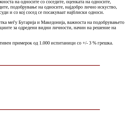
носта на односите со соседите, оценката на односите,
дите, подобрување на односите, најдобро лично искуство,
уди и со кој сосед се посакуваат најблиски односи.
отка меѓу Бугарија и Македонијa, важноста на подобрувањето
пциите за одредени видни личности, начин на решение на
тивен примерок од 1.000 испитаници со +/- 3 % грешка.