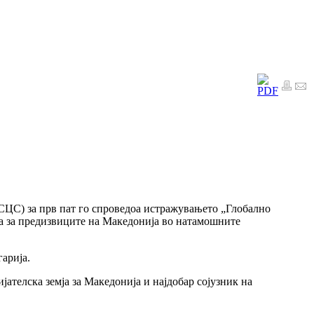
СЦС) за прв пат го спроведоа истражувањето „Глобално
ата за предизвиците на Македонија во натамошните
арија.
ијателска земја за Македонија и најдобар сојузник на