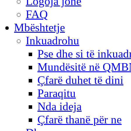
Logoja jonë
FAQ
Mbështetje
Inkuadrohu
Pse dhe si të inkua
Mundësitë në QMB
Çfarë duhet të dini
Paraqitu
Nda ideja
Çfarë thanë për ne