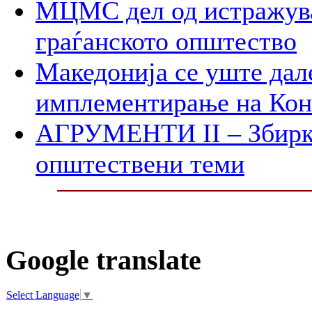
МЦМС дел од истражува
граѓанското општество
Македонија се уште дал
имплементирање на Ко
АГРУМЕНТИ II – Збирк
општествени теми
Google translate
Select Language
▼