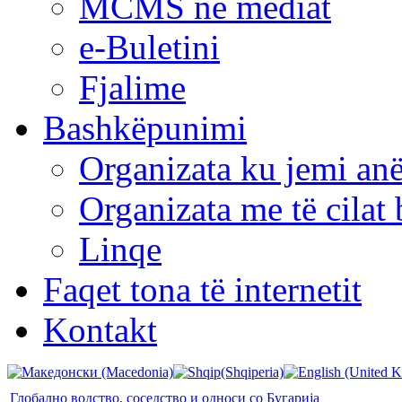
MCMS në mediat
e-Buletini
Fjalime
Bashkëpunimi
Organizata ku jemi anë
Organizata me të cila
Linqe
Faqet tona të internetit
Kontakt
Глобално водство, соседство и односи со Бугарија