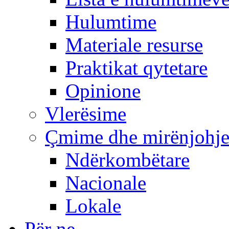
Hulumtime
Materiale resurse
Praktikat qytetare
Opinione
Vlerësime
Çmime dhe mirënjohj
Ndërkombëtare
Nacionale
Lokale
Për ne