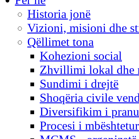
Historia jonë
Vizioni, misioni dhe st
Qëllimet tona
Kohezioni social
Zhvillimi lokal dhe 
Sundimi i drejtë
Shoqëria civile ven
Diversifikim i pranu
Procesi i mbështetur