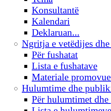
Konsultantë
Kalendari
Deklaruan...
Ngritja e vetëdijes dhe
Për fushatat
Lista e fushatave
Materiale promovue
Hulumtime dhe publi
Për hulumtimet dhe
Lista e hulumtimev