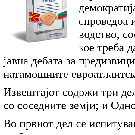
демократиј
спроведоа 
водство, со
кое треба 
јавна дебата за предизвиц
натамошните евроатлантск
Извештајот содржи три де
со соседните земји; и Одно
Во првиот дел се испитува