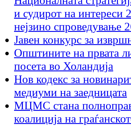
Националната стратегиј
и судирот на интереси 
нејзино спроведување 
Јавен конкурс за изврш
Општините на првата ли
посета во Холандија
Нов кодекс за новинарит
медиуми на заедницата
МЦМС стана полноправн
коалиција на граѓанск