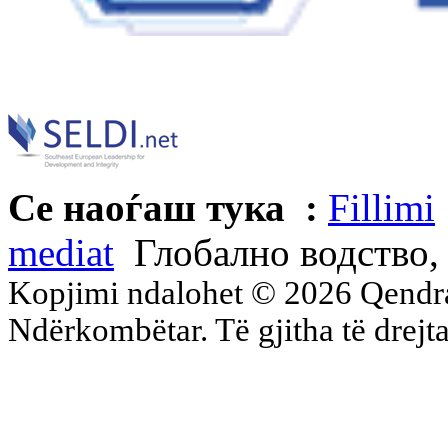
Се наоѓаш тука :
Fillimi
mediat
Глобално водство, 
Kopjimi ndalohet © 2026 Qend
Ndërkombëtar. Të gjitha të drejta