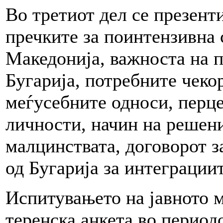
Во третиот дел се презент
пречките за поинтензивна 
Македонијa, важноста на 
Бугарија, потребните чеко
меѓусебните односи, перц
личности, начин на решен
малцинствата, договорот з
од Бугарија за интеграциит
Испитувањето на јавното 
теренска анкета во период