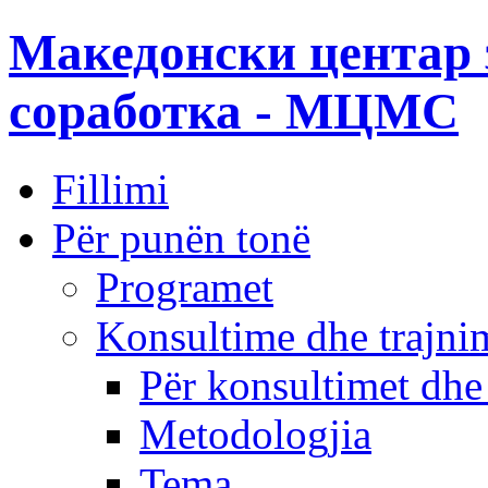
Македонски центар 
соработка - МЦМС
Fillimi
Për punën tonë
Programet
Konsultime dhe trajni
Për konsultimet dhe
Metodologjia
Tema