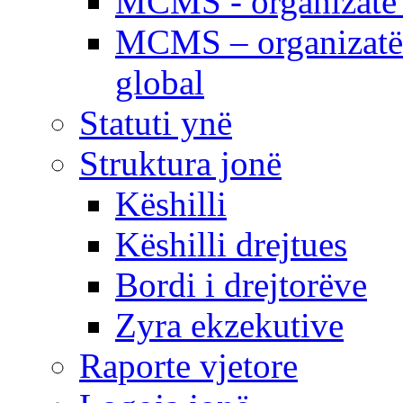
MCMS - organizatë e
MCMS – organizatë 
global
Statuti ynë
Struktura jonë
Këshilli
Këshilli drejtues
Bordi i drejtorëve
Zyra ekzekutive
Raporte vjetore