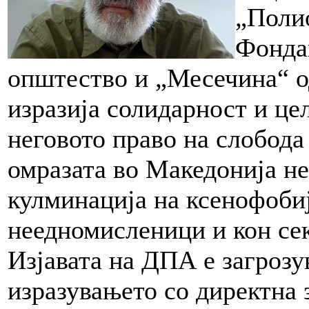
„Поли
Фонда
општество и „Месечина“ о
изразија солидарност и це
неговото право на слобода
омразата во Македонија не
кулминација на ксенофобиј
неедномисленици и кон секо
Изјавата на ДПА е загрозу
изразувањето со директна 