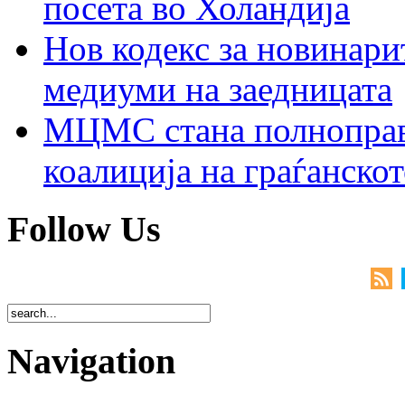
посета во Холандија
Нов кодекс за новинарит
медиуми на заедницата
МЦМС стана полноправн
коалиција на граѓанск
Follow Us
Navigation