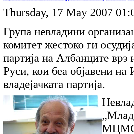
Thursday, 17 May 2007 01:
Група невладини организа
комитет жестоко ги осудиј
партија на Албанците врз
Руси, кои беа објавени на
владејачката партија.
Невла
„Млади
МЦМС,