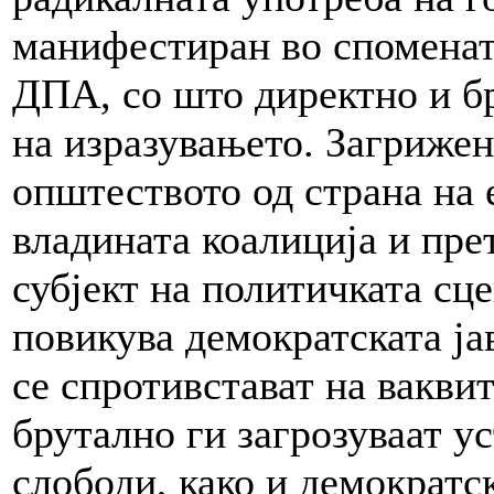
манифестиран во споменат
ДПА, со што директно и бр
на изразувањето. Загрижен
општеството од страна на 
владината коалиција и пре
субјект на политичката сц
повикува демократската ја
се спротивстават на вакви
брутално ги загрозуваат у
слободи, како и демократс