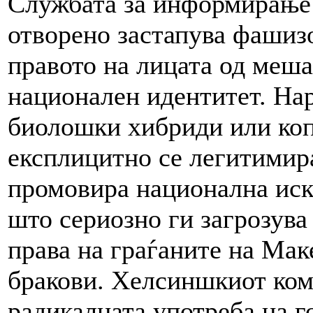
Службата за информирање
отворено застапува фашизо
правото на лицата од меша
национален идентитет. Нар
биолошки хибриди или ко
експлицитно се легитимира
промовира национална иск
што сериозно ги загрозува
права на граѓаните на Ма
бракови. Хелсиншкиот коми
радикалната употреба на г