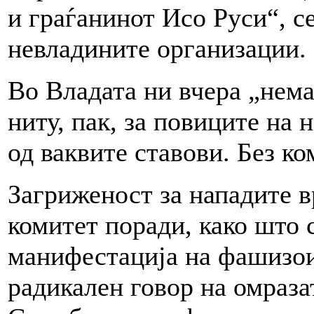
и граѓанинот Исо Руси“, се
невладините организации.
Во Владата ни вчера „нема
ниту, пак, за повиците на 
од ваквите ставови. Без к
Загриженост за нападите 
комитет поради, како што 
манифестација на фашизои
радикален говор на омраза