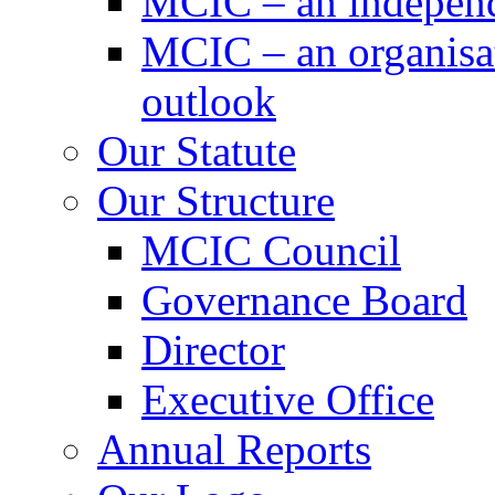
MCIC – an independe
MCIC – an organisat
outlook
Our Statute
Our Structure
MCIC Council
Governance Board
Director
Executive Office
Annual Reports