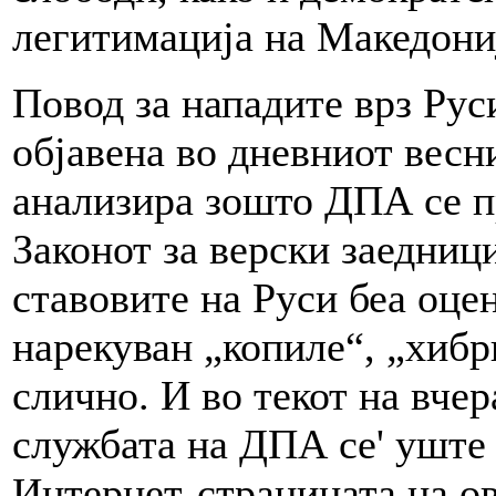
легитимација на Македони
Повод за нападите врз Рус
објавена во дневниот весн
анализира зошто ДПА се п
Законот за верски заедниц
ставовите на Руси беа оцен
нарекуван „копиле“, „хибр
слично. И во текот на вчер
службата на ДПА се' уште
Интернет-страницата на ова