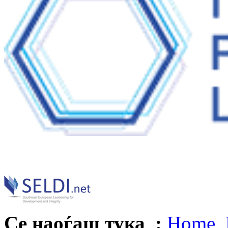
Се наоѓаш тука :
Home