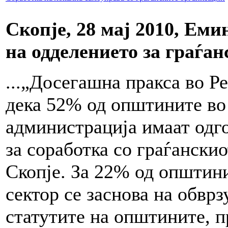
Скопје, 28 мај 2010, Ем
на одделението за граѓа
...„Досегашна пракса во 
дека 52% од општините во
администрација имаат одго
за соработка со граѓанскио
Скопје. За 22% од општини
сектор се заснова на обвр
статутите на општините, п