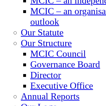
MCIC – an independe
MCIC – an organisat
outlook
Our Statute
Our Structure
MCIC Council
Governance Board
Director
Executive Office
Annual Reports