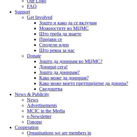
Our Logo
FAQ
Support
Get Involved
Зошто и како да се вклучам
Можностите во МЦМС
Што треба да знаете
Пријави се
Сподели идеи
Што рекоа за нас
Donate
Зошто да донирам во МЦМС?
Донирај сега!
Зошто да донирам?
Како може да донирам?
Како може моето претпријатие да донира?
Сведоштва
News & Publicity
News
Advertisements
MCIC in the Media
e-Newsletter
Говори
Cooperation
Organisations we are members in