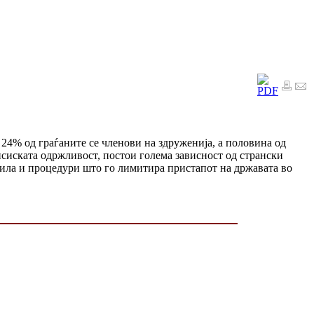
 24% од граѓаните се членови на здруженија, а половина од
нсиската одржливост, постои голема зависност од странски
вила и процедури што го лимитира пристапот на државата во