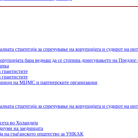
лната стратегија за спречување на корупцијата и судирот на ин
орупцијата бара веднаш да се стопира донесувањето на Предлог-
апка
а грантистите
а грантистите
тавници на МЦМС и партнерските организации
лната стратегија за спречување на корупцијата и судирот на ин
сета во Холандија
едиуми на заедницата
ја на граѓанското општество за УНКАК