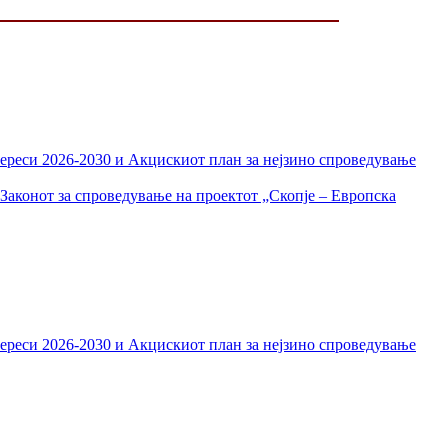
тереси 2026-2030 и Акцискиот план за нејзино спроведување
Законот за спроведување на проектот „Скопје – Европска
тереси 2026-2030 и Акцискиот план за нејзино спроведување