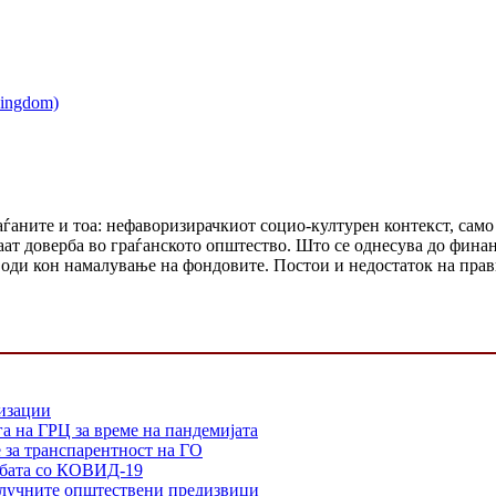
аѓаните и тоа: нефаворизирачкиот социо-културен контекст, само
аат доверба во граѓанското општество. Што се однесува до фина
води кон намалување на фондовите. Постои и недостаток на пра
низации
а на ГРЦ за време на пандемијата
е за транспарентност на ГО
орбата со КОВИД-19
 клучните општествени предизвици