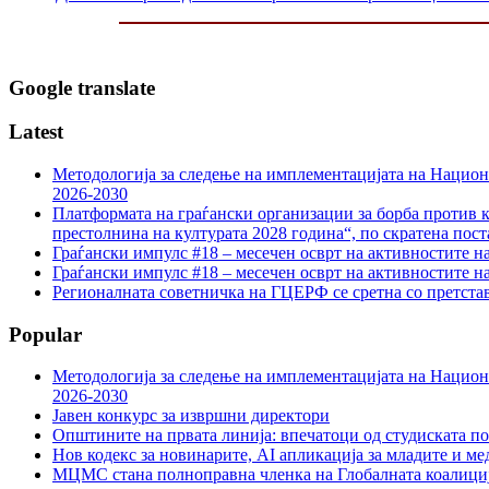
Google translate
Latest
Методологија за следење на имплементацијата на Национа
2026-2030
Платформата на граѓански организации за борба против к
престолнина на културата 2028 година“, по скратена пост
Граѓански импулс #18 – месечен осврт на активностите н
Граѓански импулс #18 – месечен осврт на активностите н
Регионалната советничка на ГЦЕРФ се сретна со претс
Popular
Методологија за следење на имплементацијата на Национа
2026-2030
Јавен конкурс за извршни директори
Општините на првата линија: впечатоци од студиската по
Нов кодекс за новинарите, AI апликација за младите и м
МЦМС стана полноправна членка на Глобалната коалици