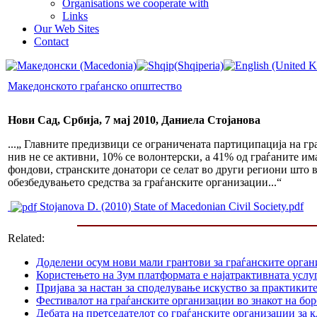
Organisations we cooperate with
Links
Our Web Sites
Contact
Македонското граѓанско општество
Нови Сад, Србија, 7 мај 2010, Даниела Стојанова
...„ Главните предизвици се ограничената партиципација на гр
нив не се активни, 10% се волонтерски, а 41% од граѓаните им
фондови, странските донатори се селат во други региони што 
обезбедувањето средства за граѓанските организации...“
Stojanova D. (2010) State of Macedonian Civil Society.pdf
Related:
Доделени осум нови мали грантови за граѓанските орга
Користењето на Зум платформата е најатрактивната услуг
Пријава за настан за споделување искуство за практикит
Фестивалот на граѓанските организации во знакот на б
Дебата на претседателот со граѓанските организации за