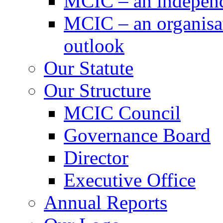
MCIC – an independe
MCIC – an organisat
outlook
Our Statute
Our Structure
MCIC Council
Governance Board
Director
Executive Office
Annual Reports