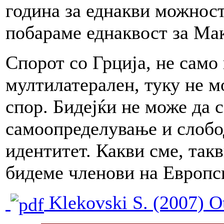
година за еднакви можност
побараме еднаквост за Мак
Спорот со Грција, не само
мултилатерален, туку не м
спор. Бидејќи не може да 
самоопределување и слобод
идентитет. Какви сме, так
бидеме членови на Европск
Klekovski S. (2007) O