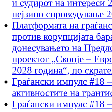
и судирот на интереси 
нејзино спроведување 
Платформата на граѓанс
против корупцијата бар
донесувањето на Предло
проектот „Скопје – Евр
2028 година“, по скрат
Граѓански импулс #18 –
активностите на гранти
Граѓански импулс #18 –