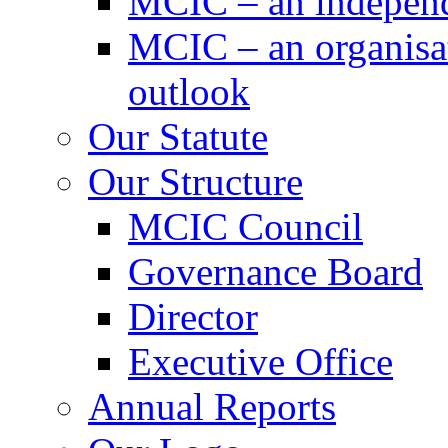
MCIC – an independe
MCIC – an organisat
outlook
Our Statute
Our Structure
MCIC Council
Governance Board
Director
Executive Office
Annual Reports