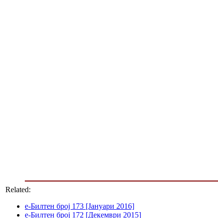
Related:
е-Билтен број 173 [Јануари 2016]
е-Билтен број 172 [Декември 2015]