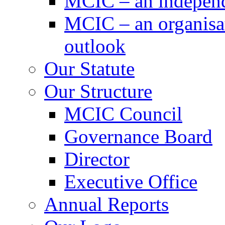
MCIC – an independe
MCIC – an organisat
outlook
Our Statute
Our Structure
MCIC Council
Governance Board
Director
Executive Office
Annual Reports