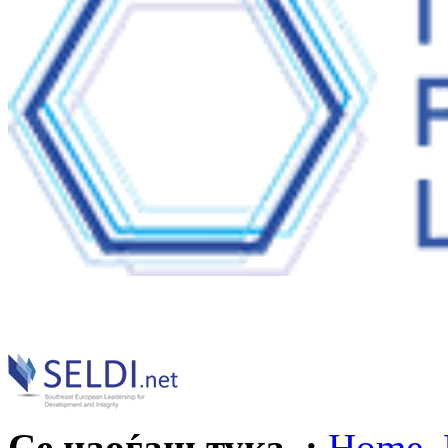
Се наоѓаш тука :
Home