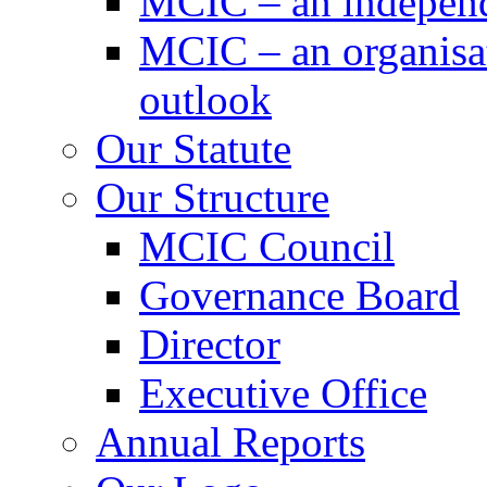
MCIC – an independe
MCIC – an organisat
outlook
Our Statute
Our Structure
MCIC Council
Governance Board
Director
Executive Office
Annual Reports