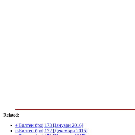
Related:
е-Билтен број 173 [Јануари 2016]
е-Билтен број 172 [Декември 2015]