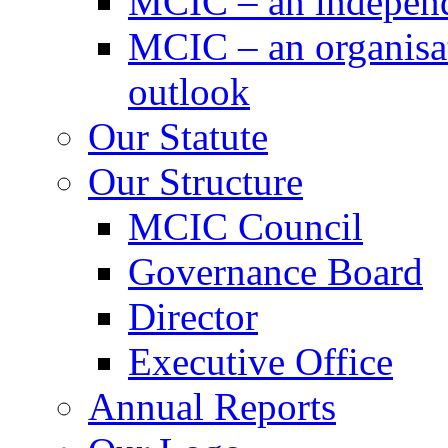
MCIC – an independe
MCIC – an organisat
outlook
Our Statute
Our Structure
MCIC Council
Governance Board
Director
Executive Office
Annual Reports