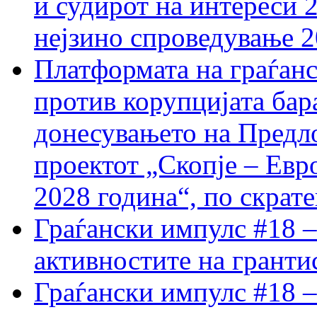
и судирот на интереси 
нејзино спроведување 
Платформата на граѓанс
против корупцијата бар
донесувањето на Предло
проектот „Скопје – Евр
2028 година“, по скрат
Граѓански импулс #18 –
активностите на гранти
Граѓански импулс #18 –