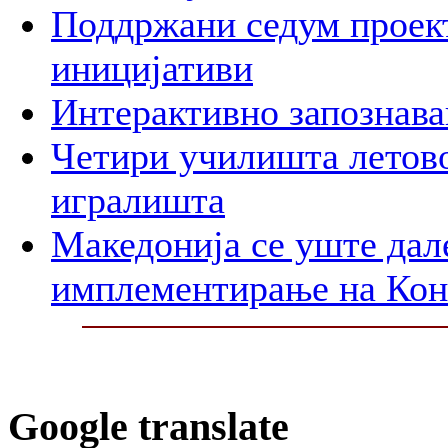
Поддржани седум проект
иницијативи
Интерактивно запознава
Четири училишта летово
игралишта
Македонија се уште дал
имплементирање на Ко
Google translate