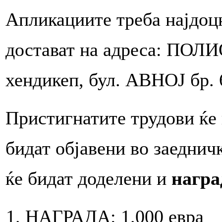
Апликациите треба најдоцн
достават на aдреса: ПОЛ
хендикеп, бул. АВНОЈ бр. 6
Пристигнатите трудови ќе 
бидат објавени во заедничк
ќе бидат доделени и
награ
НАГРАДА: 1.000 евра