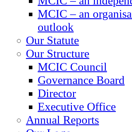
MCIC – an independe
MCIC – an organisat
outlook
Our Statute
Our Structure
MCIC Council
Governance Board
Director
Executive Office
Annual Reports