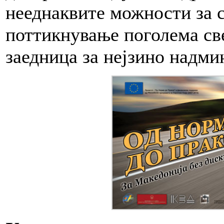
нееднаквите можности за с
поттикнување поголема све
заедница за нејзино надми