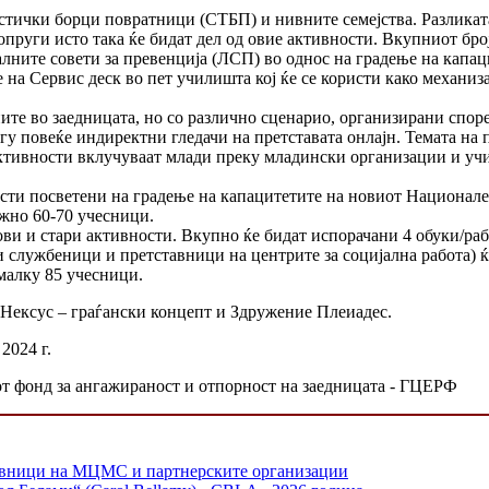
стички борци повратници (СТБП) и нивните семејства. Разликата
пруги исто така ќе бидат дел од овие активности. Вкупниот број
алните совети за превенција (ЛСП) во однос на градење на капа
 на Сервис деск во пет училишта кој ќе се користи како механиз
ите во заедницата, но со различно сценарио, организирани спор
у повеќе индиректни гледачи на претставата онлајн. Темата на п
активности вклучуваат млади преку младински организации и учи
сти посветени на градење на капацитетите на новиот Национал
ижно 60-70 учесници.
ови и стари активности. Вкупно ќе бидат испорачани 4 обуки/ра
службеници и претставници на центрите за социјална работа) ќе
малку 85 учесници.
 Нексус – граѓански концепт и Здружение Плеиадес.
2024 г.
от фонд за ангажираност и отпорност на заедницата - ГЦЕРФ
тавници на МЦМС и партнерските организации