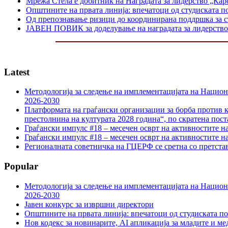
Мрежа Стела е добитник на Наградата за лидерство „Каро
Општините на првата линија: впечатоци од студиската п
Од препознавање ризици до координирана поддршка за 
ЈАВЕН ПОВИК за доделување на наградата за лидерство 
Latest
Методологија за следење на имплементацијата на Национа
2026-2030
Платформата на граѓански организации за борба против к
престолнина на културата 2028 година“, по скратена пост
Граѓански импулс #18 – месечен осврт на активностите н
Граѓански импулс #18 – месечен осврт на активностите н
Регионалната советничка на ГЦЕРФ се сретна со претс
Popular
Методологија за следење на имплементацијата на Национа
2026-2030
Јавен конкурс за извршни директори
Општините на првата линија: впечатоци од студиската по
Нов кодекс за новинарите, AI апликација за младите и м