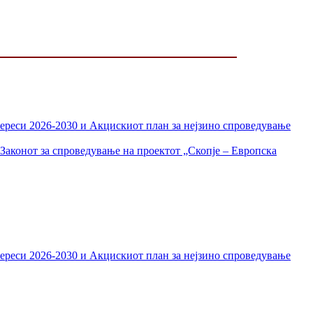
тереси 2026-2030 и Акцискиот план за нејзино спроведување
Законот за спроведување на проектот „Скопје – Европска
тереси 2026-2030 и Акцискиот план за нејзино спроведување