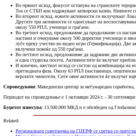
Во првиот исход, фокусот останува на странските терори
Тоа се СТБП кои издржуваат затворски казни. Нивните со
Во вториот исход, новите активности ги вклучуваат Лок
Другите три активности се однесуваат на воспоставување
околу 550 РПЛ, ученици и граѓани.
Во третиот исход, предложивме да продолжиме со настан
настани и очекуваме околу 500 директни учесници и мног
луѓе преку учество во видео игри (Гејмификација). Две 
вклучени повеќе од 550 граѓани.
Во петтиот исход, предложивме да задржиме две активно
и една студиска посета. Активностите ќе вклучат прибл
И конечно, шестиот исход се состои од комбинација на н
претходната фаза. Околу 63 РПЛ (наставници, општински 
верските чинители. Сите овие активности ќе вклучат нај
Спроведувачи
: Македонски центар за меѓународна соработка,
Периодот на спроведување е 1 октомври 2024 г. - 30 септември 
Буџетот изнесува
: 13.500.000 МКД и е обезбеден од Глобални
Related:
Регионалната советничка на ГЦЕРФ се сретна со претс