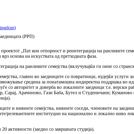
заедницата (РРП)
 проектот „Пат кон отпорност и реинтеграција на ранливите семе
врз основа на искуствата од претходната фаза.
грација на ранливите семејства (вклучувајќи ги оние со стран
емејства, главно во заедниците со повратници, нудејќи услуги за
возможување средина за понатамошна индиректна поддршка во идн
уѓе со авторитет и доверба во локалните заедници т.е. верски 
р, Сарај, Арачиново, Гази Баба, Бутел и Студеничани; Куманово и
ија).
ниците и нивните семејства, нивните соседи, членовите на заедн
етите/релевантните институции на национално и локално ниво л
 20 активности (заедно со завршната студија).