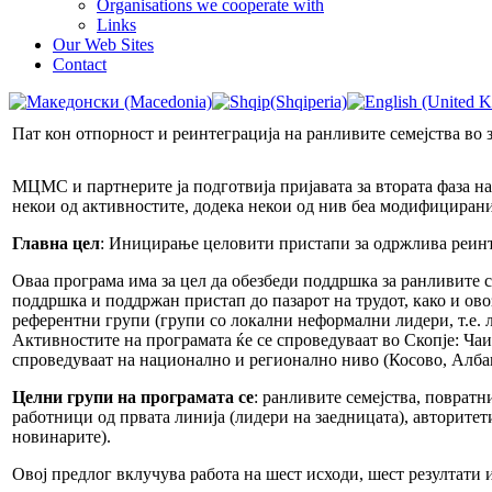
Organisations we cooperate with
Links
Our Web Sites
Contact
Пат кон отпорност и реинтеграција на ранливите семејства во 
МЦМС и партнерите ја подготвија пријавата за втората фаза на
некои од активностите, додека некои од нив беа модифицирани 
Главна цел
: Иницирање целовити пристапи за одржлива реинте
Оваа програма има за цел да обезбеди поддршка за ранливите с
поддршка и поддржан пристап до пазарот на трудот, како и о
референтни групи (групи со локални неформални лидери, т.е. л
Активностите на програмата ќе се спроведуваат во Скопје: Чаи
спроведуваат на национално и регионално ниво (Косово, Албан
Целни групи на програмата се
: ранливите семејства, поврат
работници од првата линија (лидери на заедницата), авторит
новинарите).
Овој предлог вклучува работа на шест исходи, шест резултати и