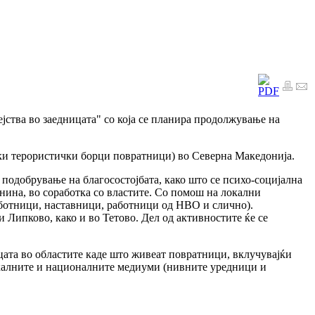
јства во заедницата" со која се планира продолжување на
ски терористички борци повратници) во Северна Македонија.
 подобрување на благосостојбата, како што се психо-социјална
ина, во соработка со властите. Со помош на локални
работници, наставници, работници од НВО и слично).
 Липково, како и во Тетово. Дел од активностите ќе се
ицата во областите каде што живеат повратници, вклучувајќи
окалните и националните медиуми (нивните уредници и