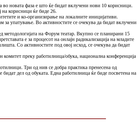
 во новата фаза е што ќе бидат вклучени нови 10 корисници.
 на корисници ќе биде 26.
цитетите и ко-организирање на локалните иницијативи.
ам за упатување. Во активностите се очекува да бидат вклучени
ед методологијата на Форум театар. Вкупно се планирани 15
ретставата е за процесот на онлајн радикализација на младите
лишта. Со активностите под овој исход, се очекува да бидат
ен комитет преку работилница/обука, национална конференција
ботилници. Три од нив се добра практика пренесена од
 бидат дел од обуката. Една работилница ќе биде посветена на