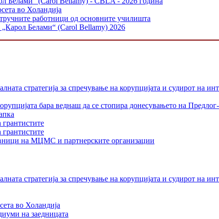
л Белами“ (Carol Bellamy) - CBLA - 2026 година
осета во Холандија
стручните работници од основните училишта
„Карол Белами“ (Carol Bellamy) 2026
лната стратегија за спречување на корупцијата и судирот на ин
орупцијата бара веднаш да се стопира донесувањето на Предлог-
апка
а грантистите
а грантистите
тавници на МЦМС и партнерските организации
лната стратегија за спречување на корупцијата и судирот на ин
сета во Холандија
едиуми на заедницата