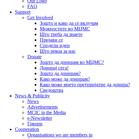
Our Logo
FAQ
Support
Get Involved
Зошто и како да се вклучам
Можностите во МЦМС
Што треба да знаете
Пријави се
Сподели идеи
Што рекоа за нас
Donate
Зошто да донирам во МЦМС?
Донирај сега!
Зошто да донирам?
Како може да донирам?
Како може моето претпријатие да донира?
Сведоштва
News & Publicity
News
Advertisements
MCIC in the Media
e-Newsletter
Говори
Cooperation
Organisations we are members in