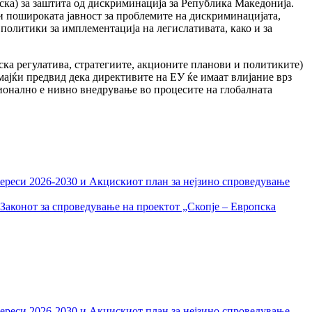
ска) за заштита од дискриминација за Република Македонија.
 и пошироката јавност за проблемите на дискриминацијата,
политики за имплементација на легислативата, како и за
ка регулатива, стратегиите, акционите планови и политиките)
Имајќи предвид дека директивите на ЕУ ќе имаат влијание врз
ционално е нивно внедрување во процесите на глобалната
тереси 2026-2030 и Акцискиот план за нејзино спроведување
Законот за спроведување на проектот „Скопје – Европска
тереси 2026-2030 и Акцискиот план за нејзино спроведување