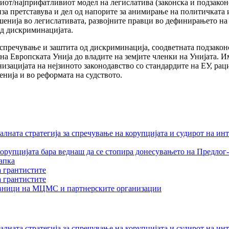
от/најприфатливиот модел на легислатива (законска и подзакон
иза претставува и дел од напорите за анимирање на политичката
нија во легислативата, развојните правци во дефинирањето на 
од дискриминацијата.
спречување и заштита од дискриминација, соодветната подзаконс
 на Европската Унија до владите на земјите членки на Унијата. 
изацијата на нејзиното законодавство со стандардите на ЕУ, ра
нија и во реформата на судството.
лната стратегија за спречување на корупцијата и судирот на ин
орупцијата бара веднаш да се стопира донесувањето на Предлог-
апка
а грантистите
а грантистите
тавници на МЦМС и партнерските организации
лната стратегија за спречување на корупцијата и судирот на ин