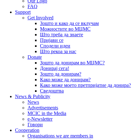
Our Logo
FAQ
Support
Get Involved
Зошто и како да се вклучам
Можностите во МЦМС
Што треба да знаете
Пријави се
Сподели идеи
Што рекоа за нас
Donate
Зошто да донирам во МЦМС?
Донирај сега!
Зошто да донирам?
Како може да донирам?
Како може моето претпријатие да донира?
Сведоштва
News & Publicity
News
Advertisements
MCIC in the Media
e-Newsletter
Говори
Cooperation
Organisations we are members in