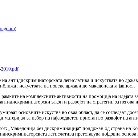
i-2010.pdf
 на антидискриминаторската легислатива и искуствата во држави
риближат искуствата на повеќе држави до македонската јавност.
о рамките на комплексните активности на промоција на идејата 
 антидискриминаторски закон и развојот на стратегии за негова 
 сумираат основните искуства во оваа област, да се согледаат дос
ди материјал за избор на најсоодветен пристап во развојот на а
тот: „Македонија без дискриминација“ поддржан од страна на Ко
тидискриминаторската легислатива претставува појдовна основа 