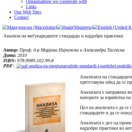
Organisations we cooperate with
Links
Our Web Sites
Contact
Анализа на меѓународните стандарди и најдобри практики
Автор:
Проф. д-р Мирјана Најчевска и Александра Тасевска
Дата:
2010
ISBN:
978-9989-102-99-8
PDF
:
analiza-na-megjunarodnite-standardi-i-najdobri-praktik
Анализата на стандардите
претставува обид да се п
Анализата е направена в
напорите за изработка на
Цел на анализата е да се
стандардите и да се пону
Анализата е дел од проек
најдобри практики во ан