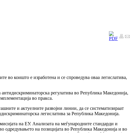
те во коишто е изработена и се спроведува оваа легислатива,
за антидискриминаторска регулатива во Република Македонија,
имплементација во пракса.
егашните и актуелните развојни линии, да се систематизираат
нтидискриминаторска легислатива за Република Македонија.
мисијата на ЕУ. Анализата на меѓународните стандарди и
во одредувањето на позицијата во Република Македонија и во