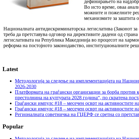
дефинирањето на најдобри
Во исто време, оваа анал
можните и пожелните реше
механизмите за заштита 
Националната антидискриминаторска легислатива (Законот за 
треба да претставува одговор на директивите дадени од страна
легислативата на Република Македонија во процесот на хармон
реформа на постојното законодавство, институционалните реше
Latest
Методологија за следење на имплементацијата на Национа
2026-2030
Платформата на граѓански организации за борба против к
престолнина на културата 2028 година“, по скратена пост
Граѓански импулс #18 – месечен осврт на активностите н
Граѓански импулс #18 – месечен осврт на активностите н
Регионалната советничка на ГЦЕРФ се сретна со претс
Popular
Методологија за следење на имплементацијата на Национа