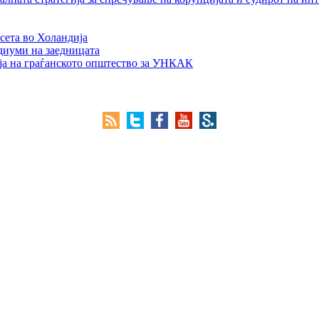
сета во Холандија
едиуми на заедницата
ја на граѓанското општество за УНКАК