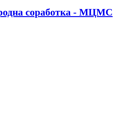
ародна соработка - МЦМС