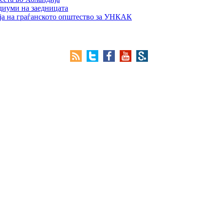
едиуми на заедницата
ја на граѓанското општество за УНКАК