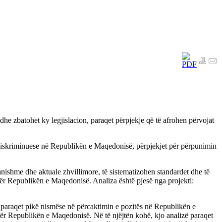
 dhe zbatohet ky legjislacion, paraqet përpjekje që të afrohen përvojat
i-diskriminuese në Republikën e Maqedonisë, përpjekjet për përpunimin
tanishme dhe aktuale zhvillimore, të sistematizohen standardet dhe të
 për Republikën e Maqedonisë. Analiza është pjesë nga projekti:
 paraqet pikë nismëse në përcaktimin e pozitës në Republikën e
ër Republikën e Maqedonisë. Në të njëjtën kohë, kjo analizë paraqet