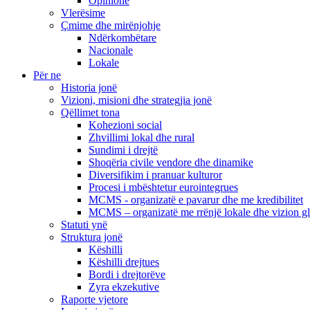
Opinione
Vlerësime
Çmime dhe mirënjohje
Ndërkombëtare
Nacionale
Lokale
Për ne
Historia jonë
Vizioni, misioni dhe strategjia jonë
Qëllimet tona
Kohezioni social
Zhvillimi lokal dhe rural
Sundimi i drejtë
Shoqëria civile vendore dhe dinamike
Diversifikim i pranuar kulturor
Procesi i mbështetur eurointegrues
MCMS - organizatë e pavarur dhe me kredibilitet
MCMS – organizatë me rrënjë lokale dhe vizion g
Statuti ynë
Struktura jonë
Këshilli
Këshilli drejtues
Bordi i drejtorëve
Zyra ekzekutive
Raporte vjetore