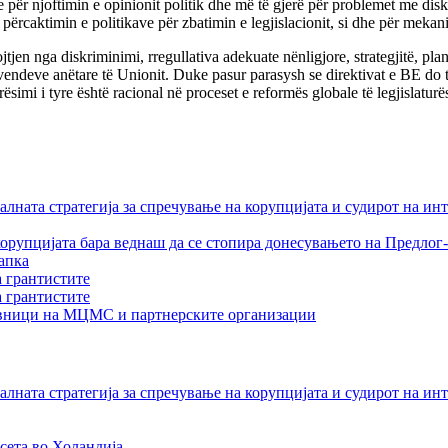
e për njoftimin e opinionit politik dhe më të gjerë për problemet me dis
 përcaktimin e politikave për zbatimin e legjislacionit, si dhe për meka
jen nga diskriminimi, rregullativa adekuate nënligjore, strategjitë, plan
 vendeve anëtare të Unionit. Duke pasur parasysh se direktivat e BE do
ësimi i tyre është racional në proceset e reformës globale të legjislaturë
лната стратегија за спречување на корупцијата и судирот на ин
орупцијата бара веднаш да се стопира донесувањето на Предлог-
апка
а грантистите
а грантистите
тавници на МЦМС и партнерските организации
лната стратегија за спречување на корупцијата и судирот на ин
сета во Холандија