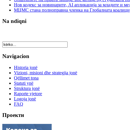
Нов кодекс за новинарите, AI апликација за младите и м
МЦМС стана полноправна членка на Глобалната коалици
Na ndiqni
Navigacion
Historia jonë
Vizioni, misioni dhe strategjia jonë
Qëllimet tona
Statuti ynë
Struktura jonë
Raporte vjetore
Logoja jonë
FAQ
Проекти