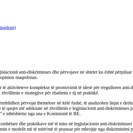
jislacionit anti-diskriminues dhe përvojave në shtetet ku është përpiluar
e opinion maqedonas.
r të aktiviteteve komplekse të promovimit të idesë për rregulloren ant
 zhvillimin e strategjive për zbatimin e tij në praktikë.
përmblidhen përvojat themelore në këtë fushë, të analizohen linjat e deri
e të qasjes më adekuate në zhvillimin e legjislacionit anti-diskriminues
 e mbështetur nga ana e Komisionit të BE.
ombëtare dhe praktikave më të mira në legjislacionin anti-diskriminues
in e modelit më të mirë/më të pranuar për mbrojtje nga diskriminimi p