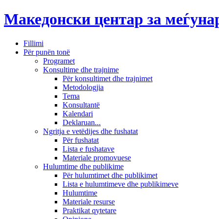
Македонски центар за меѓун
Fillimi
Për punën tonë
Programet
Konsultime dhe trajnime
Për konsultimet dhe trajnimet
Metodologjia
Tema
Konsultantë
Kalendari
Deklaruan...
Ngritja e vetëdijes dhe fushatat
Për fushatat
Lista e fushatave
Materiale promovuese
Hulumtime dhe publikime
Për hulumtimet dhe publikimet
Lista e hulumtimeve dhe publikimeve
Hulumtime
Materiale resurse
Praktikat qytetare