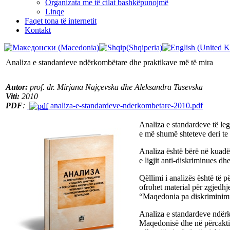
Organizata me të cilat bashkëpunojmë
Linqe
Faqet tona të internetit
Kontakt
Analiza e standardeve ndërkombëtare dhe praktikave më të mira
Autor:
prof. dr. Mirjana Najçevska dhe Aleksandra Tasevska
Viti:
2010
PDF
:
analiza-e-standardeve-nderkombetare-2010.pdf
Analiza e standardeve të leg
e më shumë shteteve deri t
Analiza është bërë në kuadë
e ligjit anti-diskriminues dhe
Qëllimi i analizës është të 
ofrohet material për zgjedhj
“Maqedonia pa diskriminim”
Analiza e standardeve ndërk
Maqedonisë dhe në përcaktim