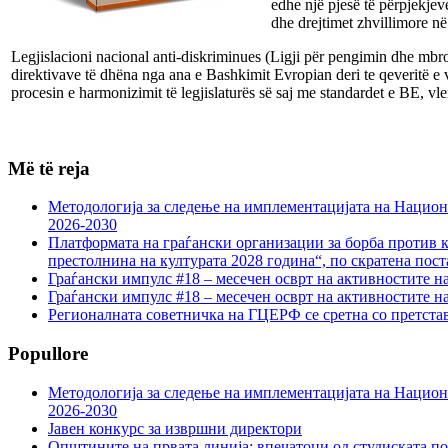
edhe një pjesë të përpjekjev
dhe drejtimet zhvillimore në
Legjislacioni nacional anti-diskriminues (Ligji për pengimin dhe mbrojt
direktivave të dhëna nga ana e Bashkimit Evropian deri te qeveritë e
procesin e harmonizimit të legjislaturës së saj me standardet e BE, vler
Më të reja
Методологија за следење на имплементацијата на Национа
2026-2030
Платформата на граѓански организации за борба против к
престолнина на културата 2028 година“, по скратена пост
Граѓански импулс #18 – месечен осврт на активностите н
Граѓански импулс #18 – месечен осврт на активностите н
Регионалната советничка на ГЦЕРФ се сретна со претс
Popullore
Методологија за следење на имплементацијата на Национа
2026-2030
Јавен конкурс за извршни директори
Општините на првата линија: впечатоци од студиската по