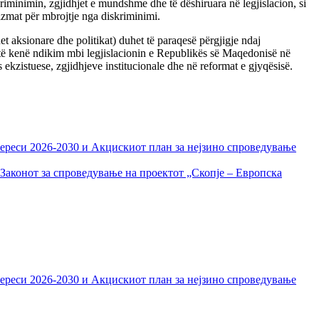
kriminimin, zgjidhjet e mundshme dhe të dëshiruara në legjislacion, si
nizmat për mbrojtje nga diskriminimi.
et aksionare dhe politikat) duhet të paraqesë përgjigje ndaj
 të kenë ndikim mbi legjislacionin e Republikës së Maqedonisë në
s ekzistuese, zgjidhjeve institucionale dhe në reformat e gjyqësisë.
тереси 2026-2030 и Акцискиот план за нејзино спроведување
Законот за спроведување на проектот „Скопје – Европска
тереси 2026-2030 и Акцискиот план за нејзино спроведување