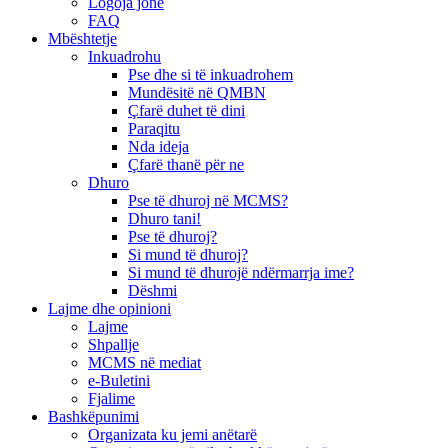
Logoja jonë
FAQ
Mbështetje
Inkuadrohu
Pse dhe si të inkuadrohem
Mundësitë në QMBN
Çfarë duhet të dini
Paraqitu
Nda ideja
Çfarë thanë për ne
Dhuro
Pse të dhuroj në MCMS?
Dhuro tani!
Pse të dhuroj?
Si mund të dhuroj?
Si mund të dhurojë ndërmarrja ime?
Dëshmi
Lajme dhe opinioni
Lajme
Shpallje
MCMS në mediat
e-Buletini
Fjalime
Bashkëpunimi
Organizata ku jemi anëtarë