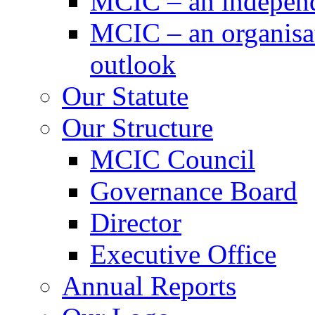
MCIC – an independe
MCIC – an organisat
outlook
Our Statute
Our Structure
MCIC Council
Governance Board
Director
Executive Office
Annual Reports