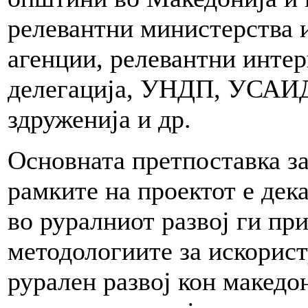
релевантни министерства 
агенции, релевантни инте
делегација, УНДП, УСАИД 
здруженија и др.
Основната претпоставка за
рамките на проектот е дек
во руралниот развој ги пр
методологиите за искорис
рурален развој кон македо