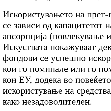
Искористувањето на прет-
се зависи од капацитетот н
апсорпција (повлекување и
Искуствата покажуваат де
фондови се успешно искор
кои го поминале или го по
кон ЕУ, додека во повеќет
искористување на средств
како незадоволителен.