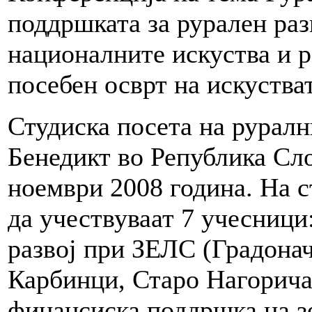
поддршката за рурален раз
националните искуства и р
посебен осврт на искустват
Студиска посета на рурал
Бенедикт во Република Сло
ноември 2008 година. На с
да учествуваат 7 учесници
развој при ЗЕЛС (Градона
Карбинци, Старо Нагоричан
финансиска поддршка на з