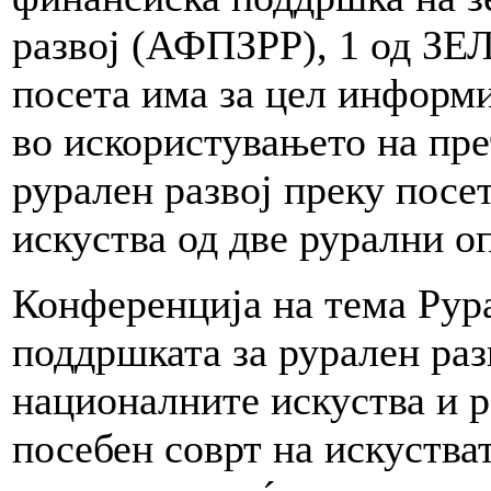
развој (АФПЗРР), 1 од ЗЕ
посета има за цел информи
во искористувањето на пр
рурален развој преку посе
искуства од две рурални о
Конференција на тема Ру
поддршката за рурален раз
националните искуства и р
посебен соврт на искустват