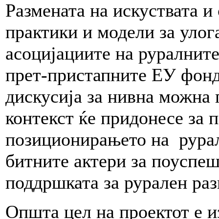
Размената на искуствата 
практики и модели за улог
асоцијациите на руралнит
прет-пристапните ЕУ фондо
дискусија за нивна можна
контекст ќе придонесе за 
позиционирањето на рурал
битните актери за поуспе
поддршката за рурален раз
Општа цел на проектот е и