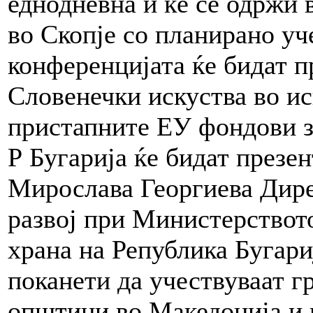
еднодневна и ќе се одржи 
во Скопје со планирано уч
конференцијата ќе бидат п
Словенечки искуства во ис
пристапните ЕУ фондови за
Р Бугарија ќе бидат презен
Мирослава Георгиева Дире
развој при Министерството
храна на Република Бугари
поканети да учествуваат г
општини во Македонија и 