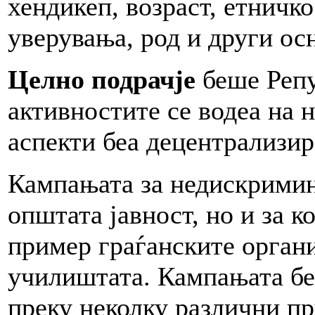
хендикеп, возраст, етничко
уверувања, род и други ос
Целно подрачје
беше Репу
активностите се водеа на 
аспекти беа децентрализир
Кампањата за недискримин
општата јавност, но и за к
пример граѓанските орган
училиштата. Кампањата бе
преку неколку различни пр