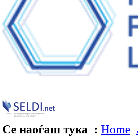
Се наоѓаш тука :
Home