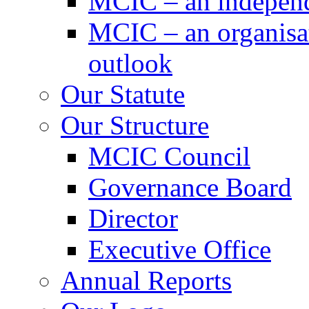
MCIC – an independe
MCIC – an organisat
outlook
Our Statute
Our Structure
MCIC Council
Governance Board
Director
Executive Office
Annual Reports