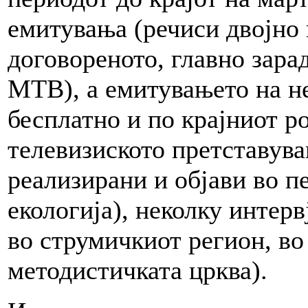
емитувања (речиси двојно 
договореното, главно зара
МТВ), а емитувањето на н
бесплатно и по крајниот ро
телевизиското претставува
реализирани и објави во п
екологија), неколку интерв
во струмичкиот регион, во
методистичката црква).