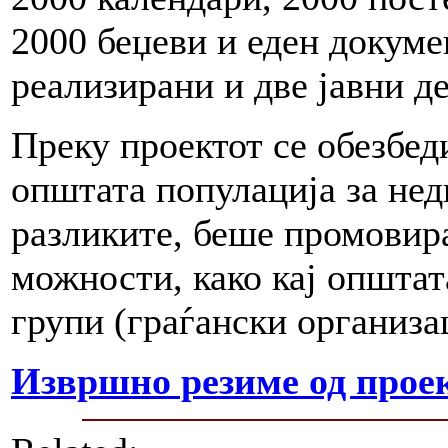
2000 беџеви и еден докуме
реализирани и две јавни д
Преку проектот се обезбеди
општата популација за не
разликите, беше промовира
можности, како кај општат
групи (граѓански организа
Извршно резиме од проек