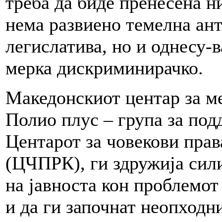
треба да биде пренесена н
нема развиено темелна ан
легислатива, но и однесу-в
мерка дискриминирачко.
Македонскиот центар за м
Полио плус – група за под
Центарот за човекови пра
(ЦЧПРК), ги здружија сили
на јавноста кон проблемот
и да ги започнат неопходн