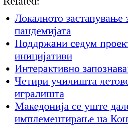
Related:
Локалното застапување 
пандемијата
Поддржани седум проект
иницијативи
Интерактивно запознава
Четири училишта летово
игралишта
Македонија се уште дал
имплементирање на Ко