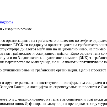
ан - извршно резиме
со организациите на граѓанското општество во земјите од цели
гионот. ЕЕСК ги поддржува организациите на граѓанското опште
се структурира дијалогот меѓу нив на национално ниво, на прим
зуваат граѓанскиот и социјалниот дијалог. Едно од овие тела с
ленува и во Заедничкиот консултативен комитет (ЗКК) за граѓан
ки партнерства во Македонија, но и Балканот и поттикнување н
о функционирање на граѓанските организации. Цел на проектот 
и и другите релевантни институции и платформи за социјален и 
Западен Балкан, а локацијата на спроведување на проектот е Ско
оењето и функционирањето на телата за социјален и граѓански ди
ционално ниво; Дефинирани заклучоци и препораки за структурир