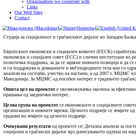
Organisations we cooperate with
Links
Our Web Sites
Contact
Студија за социјалниот и граѓанскиот дијалог во Западен Балк
Европскиот економски и социјален комитет (ЕЕСК) соработува 
економски и социјален совет (ЕСС) и слични институции во ре
политичка поддршка, за да се зајакне нивната позиција и да 
и ги поддржува и домашните и меѓународните тела кои го одра
анализи на состојби, учество на настани, а од 2007 г. МЦМС ч
Македонија. За МЦМС од посебен интерес е градењето граѓанс
Општа цел на проектот
е овозможувачка околина за ефективн
прашања од заеднички интерес.
Целна група на проектот
се економските и социјалните совет
организации и нивните мрежи. Целното подрачје се земјите од 
градови на земјите од целното подрачје.
Очекувани резултати
од проектот се: Детална анализа за пост
социјален и граѓански дијалог врз донесувањето одлуки на на