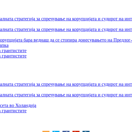
лната стратегија за спречување на корупцијата и судирот на ин
лната стратегија за спречување на корупцијата и судирот на ин
орупцијата бара веднаш да се стопира донесувањето на Предлог-
апка
а грантистите
а грантистите
лната стратегија за спречување на корупцијата и судирот на ин
лната стратегија за спречување на корупцијата и судирот на ин
сета во Холандија
а грантистите