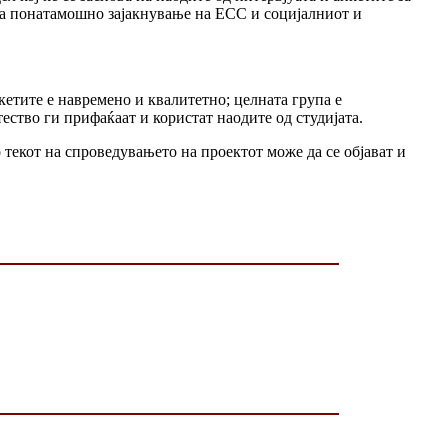
 за понатамошно зајакнување на ЕСС и социјалниот и
кетите е навремено и квалитетно; целната група е
ство ги прифаќаат и користат наодите од студијата.
текот на спроведувањето на проектот може да се објават и