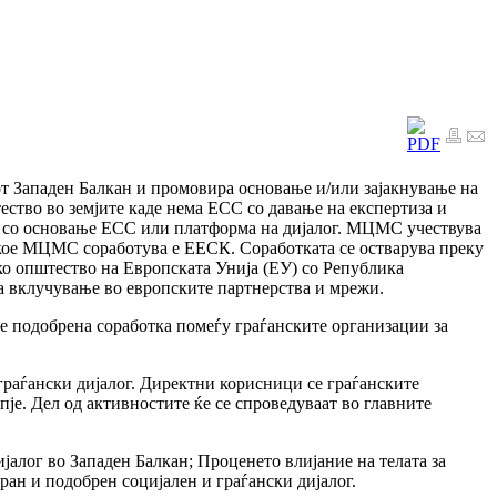
от Западен Балкан и промовира основање и/или зајакнување на
ство во земјите каде нема ЕСС со давање на експертиза и
ер, со основање ЕСС или платформа на дијалог. МЦМС учествува
о кое МЦМС соработува е ЕЕСК. Соработката се остварува преку
ско општество на Европската Унија (ЕУ) со Република
а вклучување во европските партнерства и мрежи.
е подобрена соработка помеѓу граѓанските организации за
граѓански дијалог. Директни корисници се граѓанските
пје. Дел од активностите ќе се спроведуваат во главните
јалог во Западен Балкан; Проценето влијание на телата за
ан и подобрен социјален и граѓански дијалог.