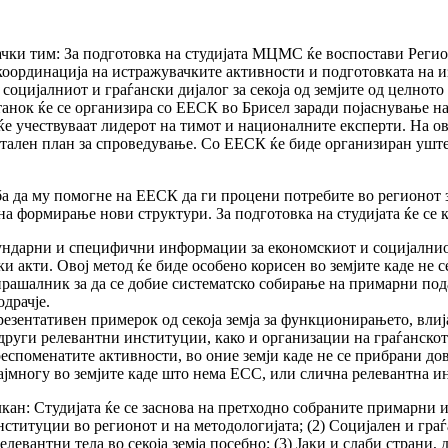
ки тим: За подготовка на студијата МЦМС ќе воспостави Регион
координација на истражувачките активности и подготовката на из
о социјалниот и граѓански дијалог за секоја од земјите од целнот
анок ќе се организира со ЕЕСК во Брисел заради појаснување на 
ј ќе учествуваат лидерот на тимот и националните експерти. На ов
детален план за спроведување. Со ЕЕСК ќе биде организиран уште
ба да му помогне на ЕЕСК да ги процени потребите во регионот 
 на формирање нови структури. За подготовка на студијата ќе се
екундарни и специфични информации за економскиот и социјалниот
ки акти. Овој метод ќе биде особено корисен во земјите каде н
прашалник за да се добие систематско собирање на примарни под
драчје.
резентативен примерок од секоја земја за функционирањето, влиј
други релевантни институции, како и организации на граѓанско
еспоменатите активности, во оние земји каде не се прибрани до
ајмногу во земјите каде што нема ЕСС, или слична релевантна и
лкан: Студијата ќе се заснова на претходно собраните примарни и 
ституции во регионот и на методологијата; (2) Социјален и граѓан
вантни тела во секоја земја посебно; (3) Јаки и слаби страни, де