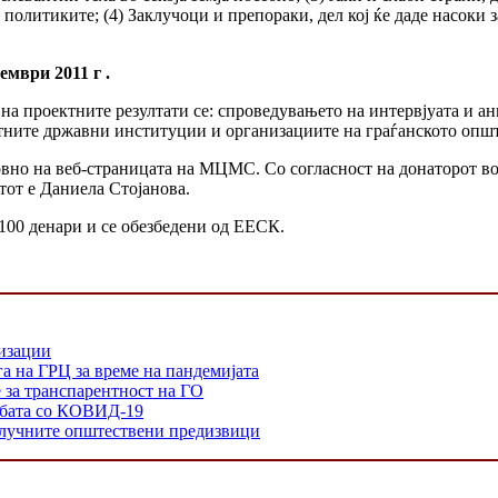
 политиките; (4) Заклучоци и препораки, дел кој ќе даде насоки
ември 2011 г .
а проектните резултати се: спроведувањето на интервјуата и ан
нтните државни институции и организациите на граѓанското опште
овно на веб-страницата на МЦМС. Со согласност на донаторот во 
тот е Даниела Стојанова.
100 денари и се обезбедени од ЕЕСК.
низации
а на ГРЦ за време на пандемијата
е за транспарентност на ГО
орбата со КОВИД-19
 клучните општествени предизвици