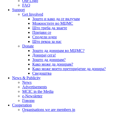
Our Logo
FAQ
Support
Get Involved
Зошто и како да се вклучам
Можностите во МЦМС
Што треба да знаете
Пријави се
Сподели идеи
Што рекоа за нас
Donate
Зошто да донирам во МЦМС?
Донирај сега!
Зошто да донирам?
Како може да донирам?
Како може моето претпријатие да донира?
Сведоштва
News & Publicity
News
Advertisements
MCIC in the Media
e-Newsletter
Говори
Cooperation
Organisations we are members in