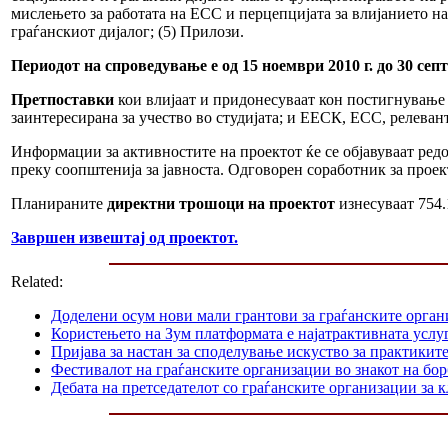
мислењето за работата на ЕСС и перцепцијата за влијанието на
граѓанскиот дијалог; (5) Прилози.
Периодот на спроведување е од 15 ноември 2010 г. до 30 септ
Претпоставки
кои влијаат и придонесуваат кон постигнување н
заинтересирана за учество во студијата; и ЕЕСК, ЕСС, релева
Информации за активностите на проектот ќе се објавуваат ред
преку соопштенија за јавноста. Одговорен соработник за проек
Планираните
директни трошоци на проектот
изнесуваат 754.
Завршен извештај од проектот.
Related:
Доделени осум нови мали грантови за граѓанските орга
Користењето на Зум платформата е најатрактивната услуг
Пријава за настан за споделување искуство за практикит
Фестивалот на граѓанските организации во знакот на б
Дебата на претседателот со граѓанските организации за