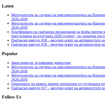
Latest
Методологија за следење на имплементацијата на Национа
2026-2030
Методологија за следење на имплементацијата на Национа
2026-2030
Платформата на граѓански организации за борба против к
престолнина на културата 2028 година“, по скратена пост
Граѓански импулс #18 – месечен осврт на активностите н
Граѓански импулс #18 – месечен осврт на активностите н
Popular
Јавен конкурс за извршни директори
Методологија за следење на имплементацијата на Национа
2026-2030
Методологија за следење на имплементацијата на Национа
2026-2030
Општините на првата линија: впечатоци од студиската по
Граѓански импулс #17 – месечен осврт на активностите н
Follow Us