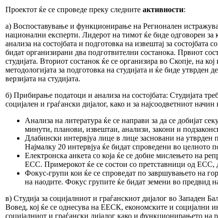
Проектот ќе се спроведе преку следните
активности
:
а) Воспоставување и функционирање на Регионален истражувач
национални експерти. Лидерот на тимот ќе биде одговорен за 
анализа на состојбата и подготовка на извештај за состојбата с
бидат организирани два подготвителни состанока. Првиот сост
студијата. Вториот состанок ќе се организира во Скопје, на ко
методологијата за подготовка на студијата и ќе биде утврден 
верзијата на студијата.
б) Прибирање податоци и анализа на состојбата: Студијата тре
социјален и граѓански дијалог, како и за најсоодветниот начин
Анализа на литература ќе се направи за да се добијат с
минути, планови, извештаи, анализи, закони и подзаконс
Длабински интервјуа лице в лице засновани на утврден 
Најмалку 20 интервјуа ќе бидат спроведени во целното по
Електронска анкета со која ќе се добие мислењето на реп
ЕСС. Примерокот ќе се состои со претставници од ЕСС, 
Фокус-групи кои ќе се спроведат по завршувањето на гор
на наодите. Фокус групите ќе бидат земени во предвид н
в) Студија за социјалниот и граѓанскиот дијалог во Западен Ба
Вовед, кој ќе се однесува на ЕЕСК, економските и социјални ин
социјалниот и граѓански дијалог како и функционирањето на реле