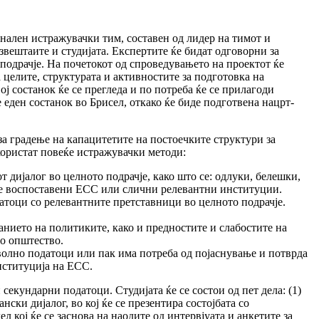
ален истражувачки тим, составен од лидер на тимот и
вештаите и студијата. Експертите ќе бидат одговорни за
о подрачје. На почетокот од спроведувањето на проектот ќе
целите, структурата и активностите за подготовка на
ој состанок ќе се прегледа и по потреба ќе се прилагоди
 еден состанок во Брисел, откако ќе биде подготвена нацрт-
за градење на капацитетите на постоечките структури за
 користат повеќе истражувачки методи:
 дијалог во целното подрачје, како што се: одлуки, белешки,
е се воспоставени ЕСС или слични релевантни институции.
атоци со релевантните претставници во целното подрачје.
анието на политиките, како и предностите и слабостите на
то општество.
волно податоци или пак има потреба од појаснување и потврда
нституција на ЕСС.
секундарни податоци. Студијата ќе се состои од пет дела: (1)
ски дијалог, во кој ќе се презентира состојбата со
л кој ќе се заснова на наодите од интервјуата и анкетите за