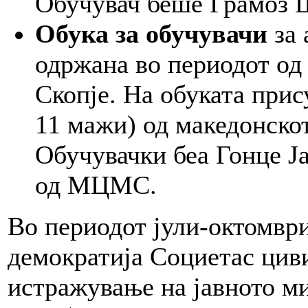
Обучувач беше Грамоз
Обука за обучувачи
за 
одржана во периодот од 7
Скопје. На обуката прис
11 мажи) од македонско
Обучувачки беа Гонце Ј
од МЦМС.
Во периодот јули-октомври
демократија Социетас циви
истражување на јавното ми