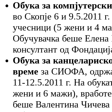
Обука за компјутерск
во Скопје 6 и 9.5.2011 г
учесници (5 жени и 4 м
Обучувачка беше Елена 
консултант од Фондациј
Обука за канцелариско
време
за СИОФА, одржан
11-12.5.2011 г. На обук
жени и 6 мажи), врабо
беше Валентина Чичев