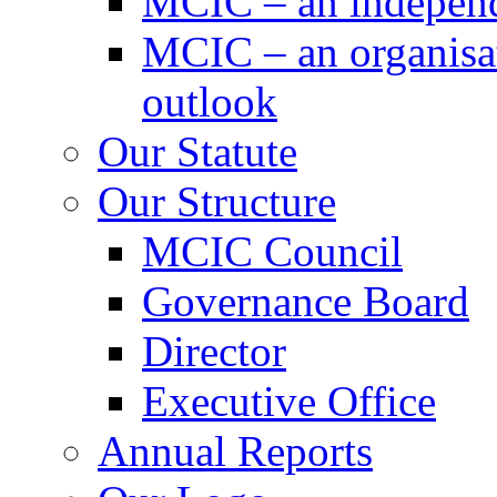
MCIC – an independe
MCIC – an organisat
outlook
Our Statute
Our Structure
MCIC Council
Governance Board
Director
Executive Office
Annual Reports