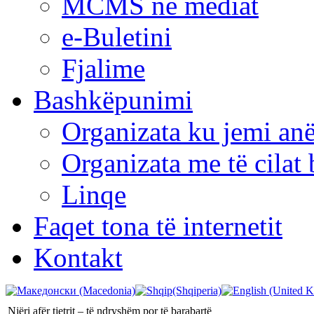
MCMS në mediat
e-Buletini
Fjalime
Bashkëpunimi
Organizata ku jemi anë
Organizata me të cila
Linqe
Faqet tona të internetit
Kontakt
Njëri afër tjetrit – të ndryshëm por të barabartë