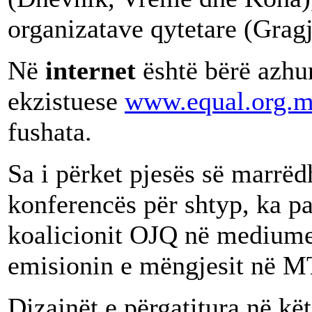
organizatave qytetare (Gragj
Në
internet
është bërë azhu
ekzistuese
www.equal.org.
fushata.
Sa i përket pjesës së marrë
konferencës për shtyp, ka p
koalicionit OJQ në mediume
emisionin e mëngjesit në M
Dizajnët e përgatitura në kët