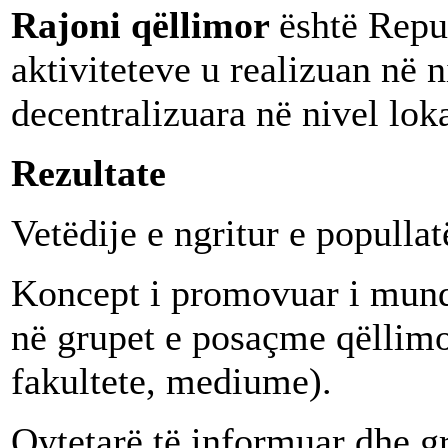
Rajoni qëllimor
është Repu
aktiviteteve u realizuan në n
decentralizuara në nivel loka
Rezultate
Vetëdije e ngritur e popullat
Koncept i promovuar i mundë
në grupet e posaçme qëllimor
fakultete, mediume).
Qytetarë të informuar dhe g