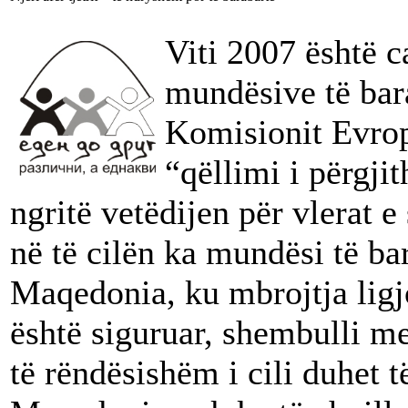
Viti 2007 është c
mundësive të bara
Komisionit Evrop
“qëllimi i përgji
ngritë vetëdijen për vlerat e
në të cilën ka mundësi të bar
Maqedonia, ku mbrojtja lig
është siguruar, shembulli me
të rëndësishëm i cili duhet t