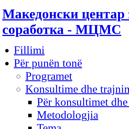
Македонски центар 
соработка - МЦМС
Fillimi
Për punën tonë
Programet
Konsultime dhe trajni
Për konsultimet dhe
Metodologjia
Tema