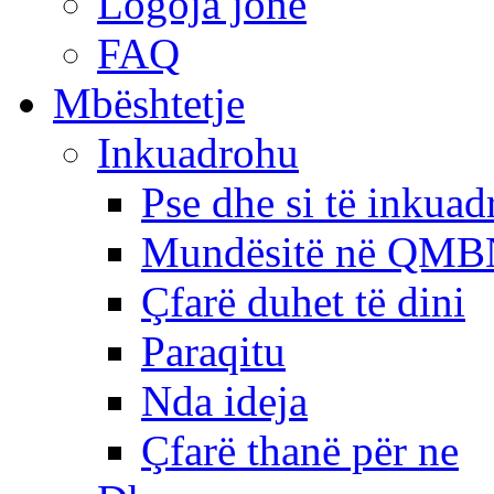
Logoja jonë
FAQ
Mbështetje
Inkuadrohu
Pse dhe si të inkua
Mundësitë në QMB
Çfarë duhet të dini
Paraqitu
Nda ideja
Çfarë thanë për ne