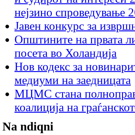
нејзино спроведување 
Јавен конкурс за изврш
Општините на првата ли
посета во Холандија
Нов кодекс за новинарит
медиуми на заедницата
МЦМС стана полноправн
коалиција на граѓанск
Na ndiqni