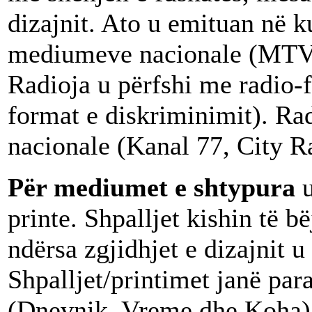
dizajnit. Ato u emituan në 
mediumeve nacionale (MTV, 
Radioja u përfshi me radio-
format e diskriminimit). Ra
nacionale (Kanal 77, City R
Për mediumet e shtypura
printe. Shpalljet kishin të b
ndërsa zgjidhjet e dizajnit u
Shpalljet/printimet janë par
(Dnevnik, Vreme dhe Koha), 