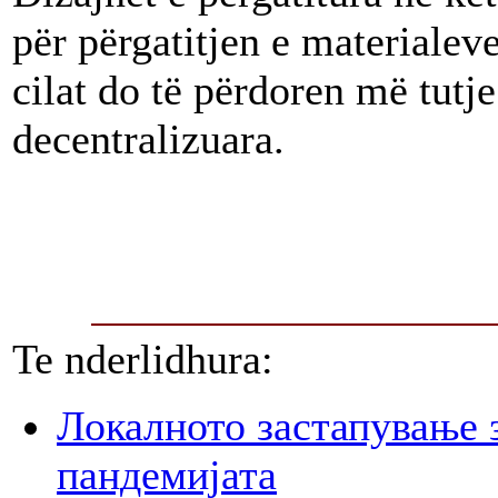
për përgatitjen e materialev
cilat do të përdoren më tutje
decentralizuara.
Te nderlidhura:
Локалното застапување 
пандемијата