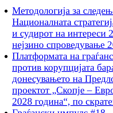
Методологија за следењ
Националната стратегиј
и судирот на интереси 
нејзино спроведување 
Платформата на граѓанс
против корупцијата бар
донесувањето на Предло
проектот „Скопје – Евр
2028 година“, по скрат
Граѓански импулс #18 –