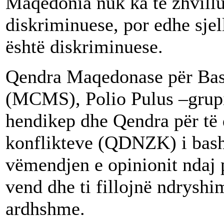
Maqedonia nuk ka të zhvillua
diskriminuese, por edhe sje
është diskriminuese.
Qendra Maqedonase për Ba
(MCMS), Polio Pulus –grupi
hendikep dhe Qendra për të d
konflikteve (QDNZK) i bashk
vëmendjen e opinionit ndaj 
vend dhe ti fillojnë ndrysh
ardhshme.