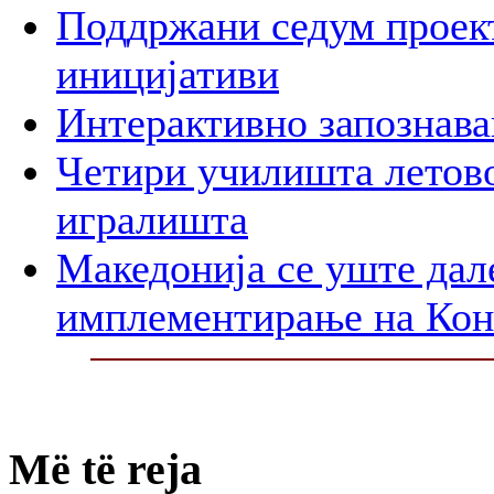
Поддржани седум проект
иницијативи
Интерактивно запознава
Четири училишта летово
игралишта
Македонија се уште дал
имплементирање на Ко
Më të reja