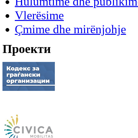
Hulumtime dhe publikim
Vlerësime
Çmime dhe mirënjohje
Проекти