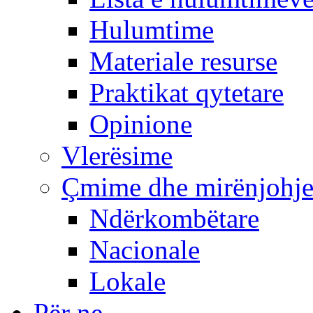
Hulumtime
Materiale resurse
Praktikat qytetare
Opinione
Vlerësime
Çmime dhe mirënjohj
Ndërkombëtare
Nacionale
Lokale
Për ne