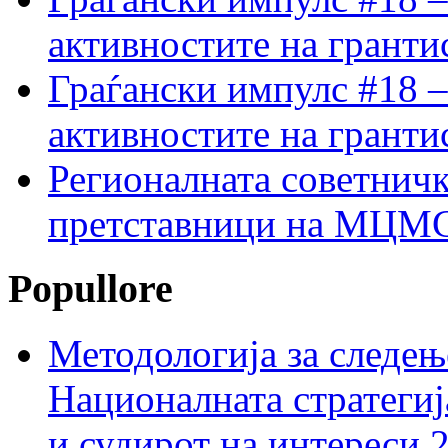
активностите на гранти
Граѓански импулс #18 –
активностите на гранти
Регионалната советничк
претставници на МЦМС 
Popullore
Методологија за следењ
Националната стратегиј
и судирот на интереси 