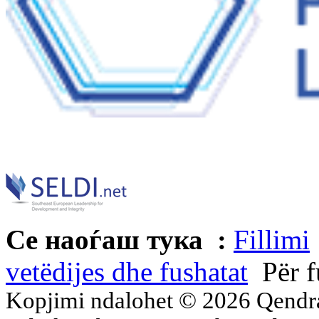
Се наоѓаш тука :
Fillimi
vetëdijes dhe fushatat
Për f
Kopjimi ndalohet © 2026 Qend