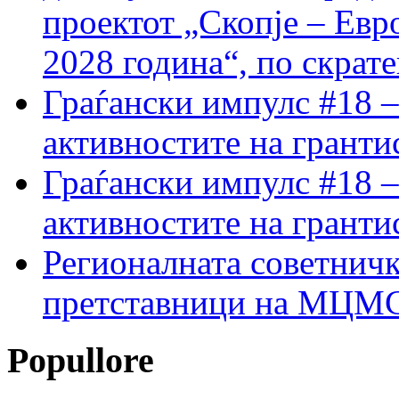
проектот „Скопје – Евр
2028 година“, по скрат
Граѓански импулс #18 –
активностите на гранти
Граѓански импулс #18 –
активностите на гранти
Регионалната советничк
претставници на МЦМС 
Popullore