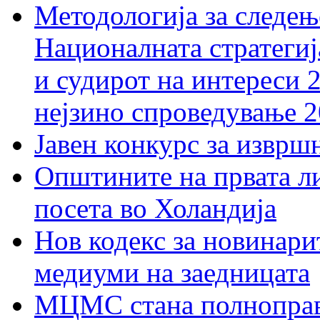
Методологија за следењ
Националната стратегиј
и судирот на интереси 
нејзино спроведување 
Јавен конкурс за изврш
Општините на првата ли
посета во Холандија
Нов кодекс за новинарит
медиуми на заедницата
МЦМС стана полноправн