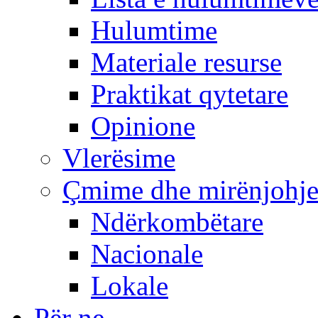
Hulumtime
Materiale resurse
Praktikat qytetare
Opinione
Vlerësime
Çmime dhe mirënjohj
Ndërkombëtare
Nacionale
Lokale
Për ne