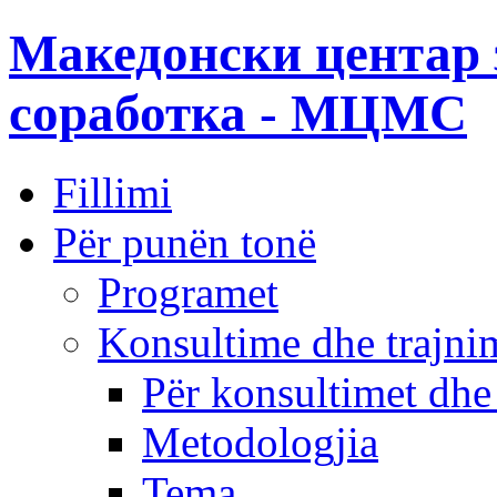
Македонски центар 
соработка - МЦМС
Fillimi
Për punën tonë
Programet
Konsultime dhe trajni
Për konsultimet dhe
Metodologjia
Tema