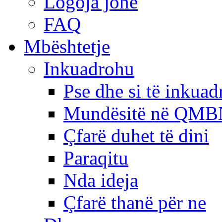
Logoja jonë
FAQ
Mbështetje
Inkuadrohu
Pse dhe si të inkua
Mundësitë në QMB
Çfarë duhet të dini
Paraqitu
Nda ideja
Çfarë thanë për ne