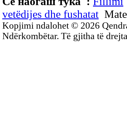
Се наоѓаш тука :
Fillimi
vetëdijes dhe fushatat
Mate
Kopjimi ndalohet © 2026 Qend
Ndërkombëtar. Të gjitha të drejta