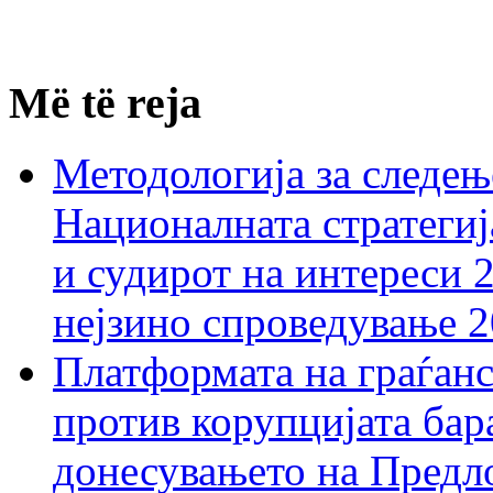
Më të reja
Методологија за следењ
Националната стратегиј
и судирот на интереси 
нејзино спроведување 
Платформата на граѓанс
против корупцијата бар
донесувањето на Предло