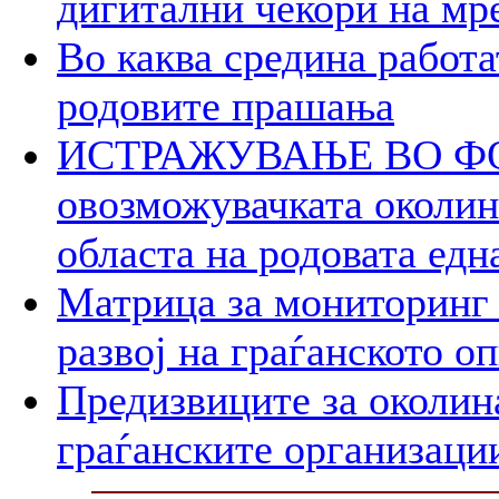
дигитални чекори на мр
Во каква средина работа
родовите прашања
ИСТРАЖУВАЊЕ ВО ФОК
овозможувачката околина
областа на родовата едн
Матрица за мониторинг 
развој на граѓанското о
Предизвиците за околин
граѓанските организаци