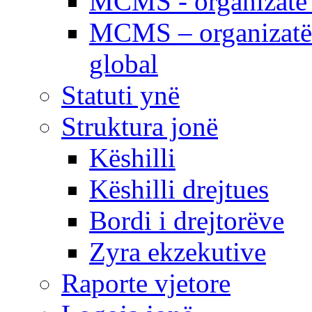
MCMS - organizatë e
MCMS – organizatë 
global
Statuti ynë
Struktura jonë
Këshilli
Këshilli drejtues
Bordi i drejtorëve
Zyra ekzekutive
Raporte vjetore