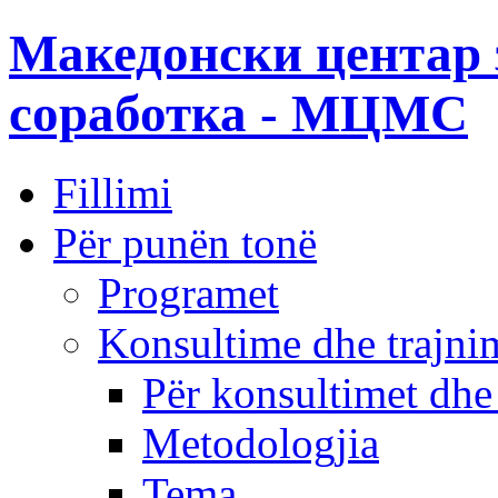
Македонски центар 
соработка - МЦМС
Fillimi
Për punën tonë
Programet
Konsultime dhe trajni
Për konsultimet dhe
Metodologjia
Tema