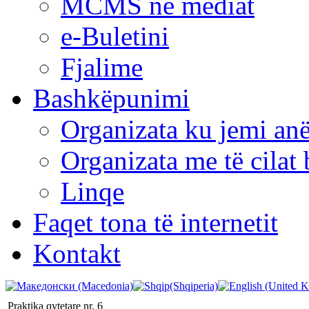
MCMS në mediat
e-Buletini
Fjalime
Bashkëpunimi
Organizata ku jemi anë
Organizata me të cila
Linqe
Faqet tona të internetit
Kontakt
Praktika qytetare nr. 6