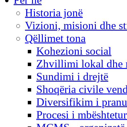
Historia jonë
Vizioni, misioni dhe st
Qëllimet tona
Kohezioni social
Zhvillimi lokal dhe 
Sundimi i drejtë
Shoqëria civile ven
Diversifikim i pranu
Procesi i mbështetur