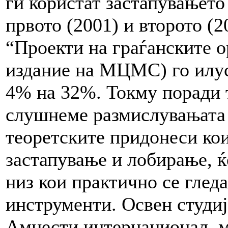
ги користат застапувањето
првото (2001) и второто (2
“Проекти на граѓанските о
издание на МЦМС) го илус
4% на 32%. Токму поради т
слушнеме размислувањата 
теоретските придонеси кои 
застапување и лобирање, ќ
низ кои практично се глед
инструменти. Освен студиј
Амнести интернационал, м