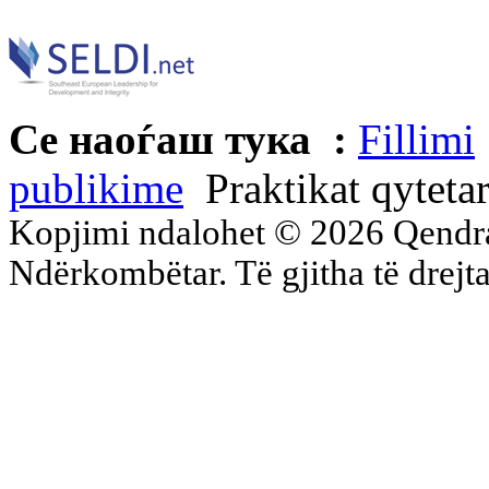
Се наоѓаш тука :
Fillimi
publikime
Praktikat qyteta
Kopjimi ndalohet © 2026 Qend
Ndërkombëtar. Të gjitha të drejta