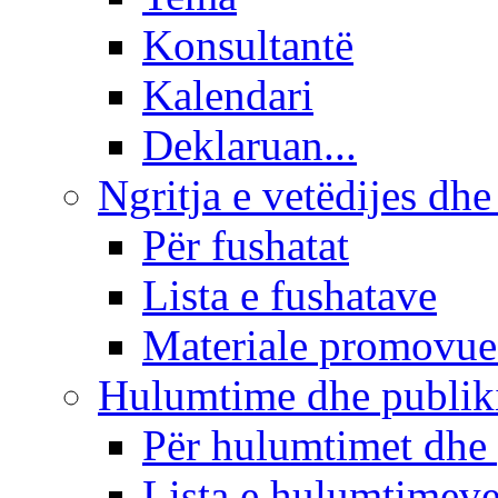
Konsultantë
Kalendari
Deklaruan...
Ngritja e vetëdijes dhe
Për fushatat
Lista e fushatave
Materiale promovue
Hulumtime dhe publi
Për hulumtimet dhe
Lista e hulumtimev