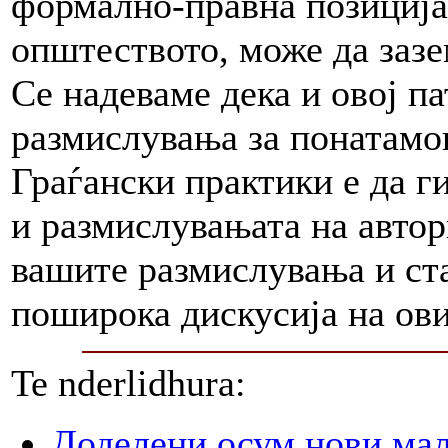
формално-правна позиција,
општеството, може да зазе
Се надеваме дека и овој п
размислувања за понатамош
Граѓански практики е да г
и размислувањата на автор
вашите размислувања и ста
поширока дискусија на ови
Te nderlidhura:
Доделени осум нови мал