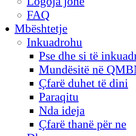
Logoja jonë
FAQ
Mbështetje
Inkuadrohu
Pse dhe si të inkua
Mundësitë në QMB
Çfarë duhet të dini
Paraqitu
Nda ideja
Çfarë thanë për ne