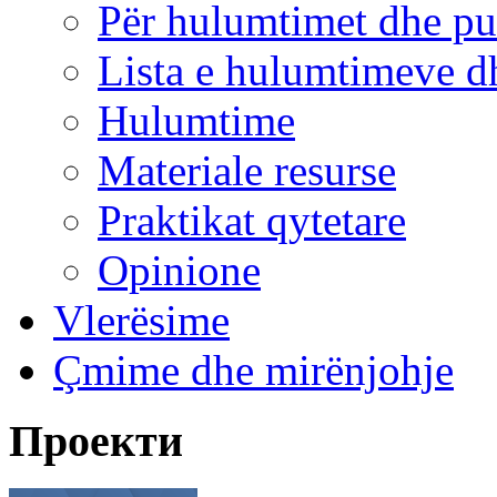
Për hulumtimet dhe pu
Lista e hulumtimeve d
Hulumtime
Materiale resurse
Praktikat qytetare
Opinione
Vlerësime
Çmime dhe mirënjohje
Проекти