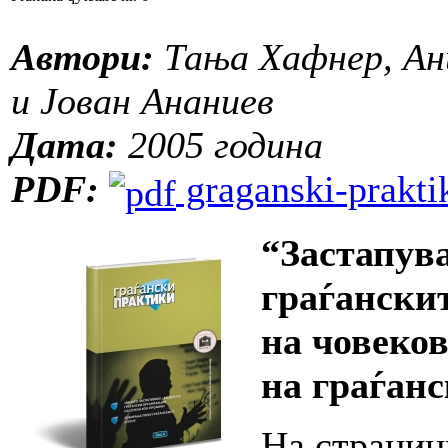
Автори:
Тања Хафнер, Ан
и Јован Ананиев
Дата:
2005 година
PDF:
graganski-praktik
“Застапув
граѓански
на човеко
на граѓанс
На страниц