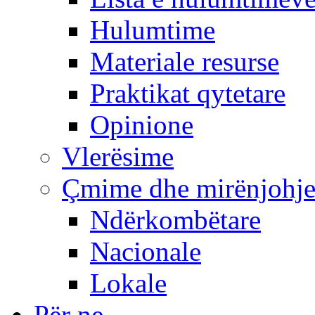
Hulumtime
Materiale resurse
Praktikat qytetare
Opinione
Vlerësime
Çmime dhe mirënjohj
Ndërkombëtare
Nacionale
Lokale
Për ne