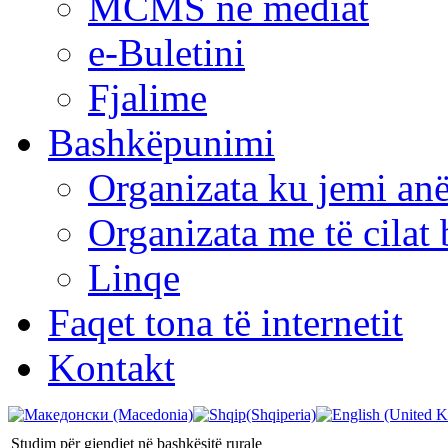
MCMS në mediat
e-Buletini
Fjalime
Bashkëpunimi
Organizata ku jemi anë
Organizata me të cila
Linqe
Faqet tona të internetit
Kontakt
Studim për gjendjet në bashkësitë rurale