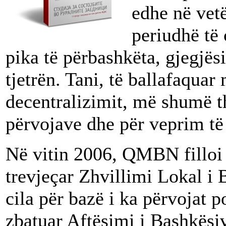
edhe në vetë
periudhë të 
pika të përbashkëta, gjegjës
tjetrën. Tani, të ballafaqua
decentralizimit, më shumë 
përvojave dhe për veprim të
Në vitin 2006, QMBN filloi
trevjeçar Zhvillimi Lokal 
cila për bazë i ka përvojat 
zbatuar Aftësimi i Bashkësi