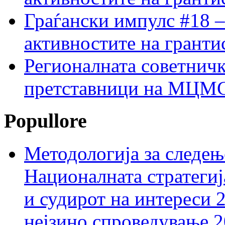
Граѓански импулс #18 –
активностите на гранти
Регионалната советничк
претставници на МЦМС 
Popullore
Методологија за следењ
Националната стратегиј
и судирот на интереси 
нејзино спроведување 