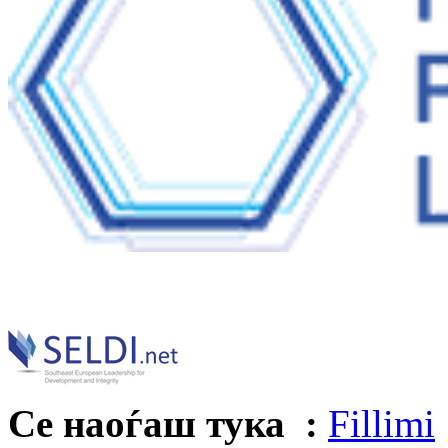
Се наоѓаш тука :
Fillimi