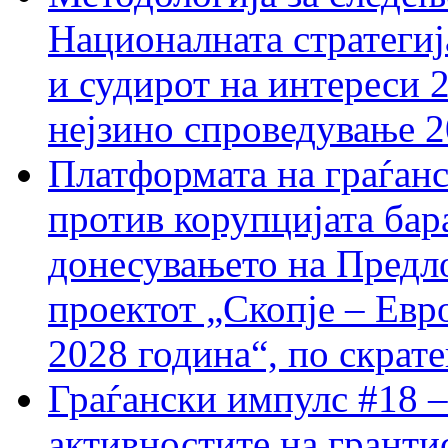
Националната стратегиј
и судирот на интереси 
нејзино спроведување 
Платформата на граѓанс
против корупцијата бар
донесувањето на Предло
проектот „Скопје – Евр
2028 година“, по скрат
Граѓански импулс #18 –
активностите на гранти