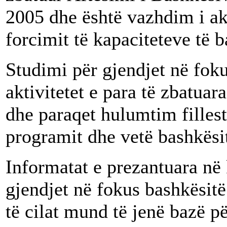
2005 dhe është vazhdim i a
forcimit të kapaciteteve të b
Studimi për gjendjet në foku
aktivitetet e para të zbatua
dhe paraqet hulumtim fillest
programit dhe vetë bashkësit
Informatat e prezantuara në 
gjendjet në fokus bashkësit
të cilat mund të jenë bazë p