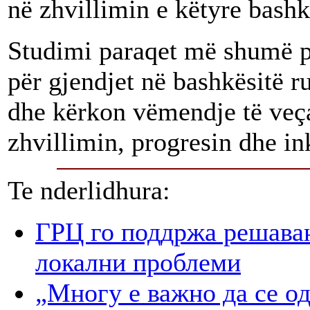
në zhvillimin e këtyre bashk
Studimi paraqet më shumë py
për gjendjet në bashkësitë 
dhe kërkon vëmendje të veç
zhvillimin, progresin dhe in
Te nderlidhura:
ГРЦ го поддржа решава
локални проблеми
„Многу е важно да се о