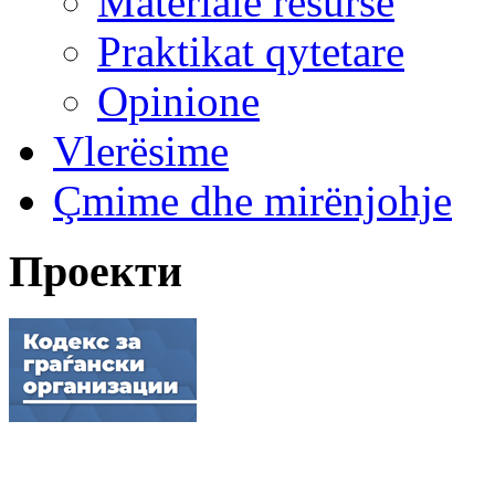
Materiale resurse
Praktikat qytetare
Opinione
Vlerësime
Çmime dhe mirënjohje
Проекти