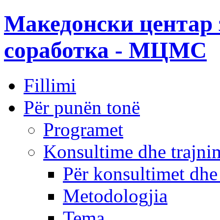
Македонски центар 
соработка - МЦМС
Fillimi
Për punën tonë
Programet
Konsultime dhe trajni
Për konsultimet dhe
Metodologjia
Tema