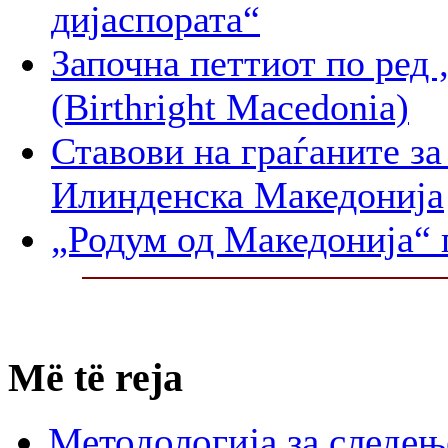
дијаспората“
Започна петтиот по 
(Birthright Macedonia)
Ставови на граѓаните за
Илинденска Македонија
„Родум од Македонија“ 
Më të reja
Методологија за следењ