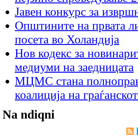
Јавен конкурс за изврш
Општините на првата ли
посета во Холандија
Нов кодекс за новинарит
медиуми на заедницата
МЦМС стана полноправн
коалиција на граѓанск
Na ndiqni