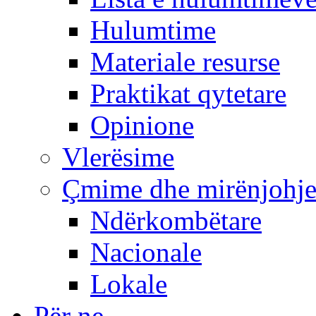
Hulumtime
Materiale resurse
Praktikat qytetare
Opinione
Vlerësime
Çmime dhe mirënjohj
Ndërkombëtare
Nacionale
Lokale
Për ne