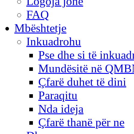
Logoja jonë
FAQ
Mbështetje
Inkuadrohu
Pse dhe si të inkua
Mundësitë në QMB
Çfarë duhet të dini
Paraqitu
Nda ideja
Çfarë thanë për ne