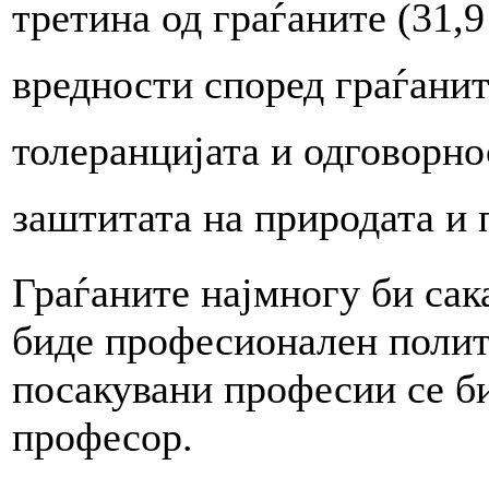
третина од граѓаните (31,
вредности според граѓанит
толеранцијата и одговорно
заштитата на природата и 
Граѓаните најмногу би сак
биде професионален полити
посакувани професии се б
професор.