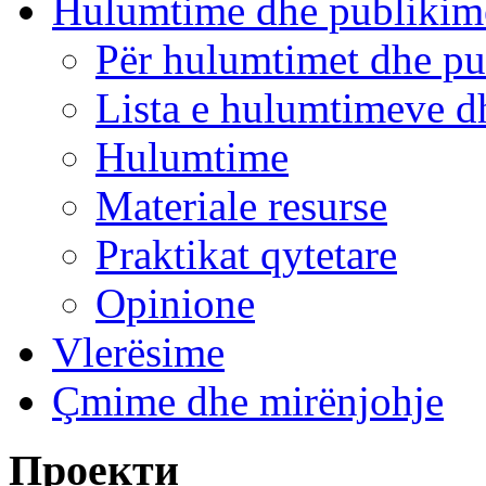
Hulumtime dhe publikim
Për hulumtimet dhe pu
Lista e hulumtimeve d
Hulumtime
Materiale resurse
Praktikat qytetare
Opinione
Vlerësime
Çmime dhe mirënjohje
Проекти