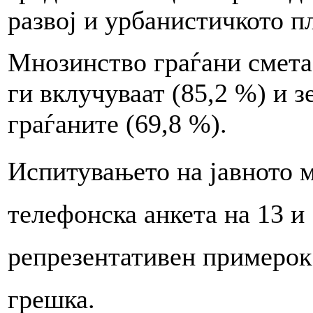
развој и урбанистичкото п
Мнозинство граѓани смета
ги вклучуваат (85,2 %) и 
граѓаните (69,8 %).
Испитувањето на јавното 
телефонска анкета на 13 и 
репрезентативен примерок 
грешка.