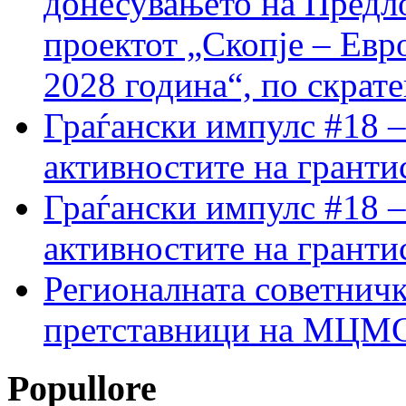
донесувањето на Предло
проектот „Скопје – Евр
2028 година“, по скрат
Граѓански импулс #18 –
активностите на гранти
Граѓански импулс #18 –
активностите на гранти
Регионалната советничк
претставници на МЦМС 
Popullore