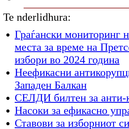
Te nderlidhura:
Граѓански мониторинг н
места за време на Прет
избори во 2024 година
Неефикасни антикорупци
Западен Балкан
СЕЛДИ билтен за анти-
Насоки за ефикасно упр
Ставови за изборниот с