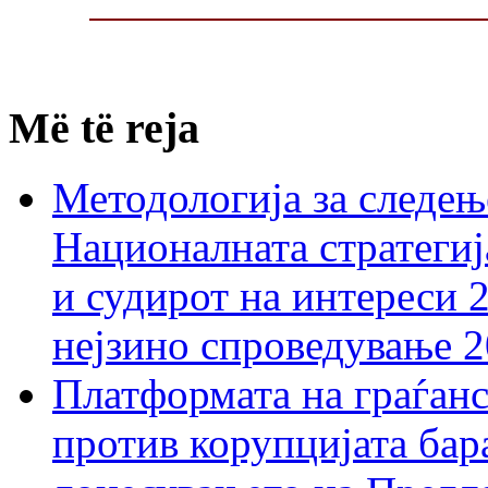
Më të reja
Методологија за следењ
Националната стратегиј
и судирот на интереси 
нејзино спроведување 
Платформата на граѓанс
против корупцијата бар