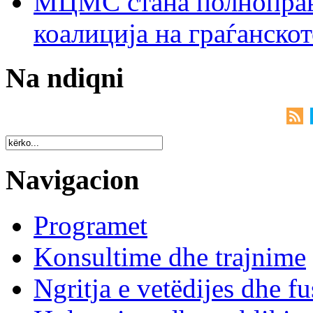
МЦМС стана полноправн
коалиција на граѓанск
Na ndiqni
Navigacion
Programet
Konsultime dhe trajnime
Ngritja e vetëdijes dhe fu