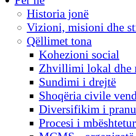
Historia jonë
Vizioni, misioni dhe st
Qëllimet tona
Kohezioni social
Zhvillimi lokal dhe 
Sundimi i drejtë
Shoqëria civile ven
Diversifikim i pranu
Procesi i mbështetur