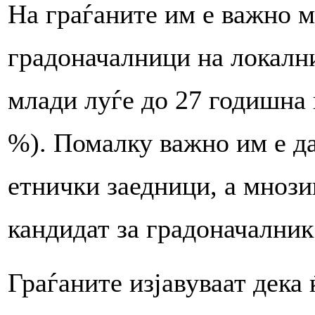
На граѓаните им е важно м
градоначалници на локални
млади луѓе до 27 годишна 
%). Помалку важно им е д
етнички заедници, а мнозин
кандидат за градоначалник
Граѓаните изјавуваат дека 