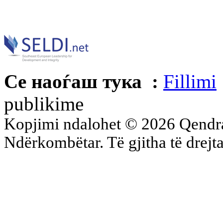
Се наоѓаш тука :
Fillimi
publikime
Kopjimi ndalohet © 2026 Qend
Ndërkombëtar. Të gjitha të drejta