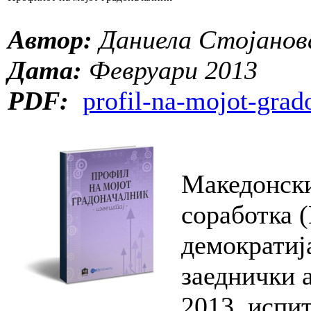
Автор:
Даниела Стојанов
Дата:
Февруари 2013
PDF:
profil-na-mojot-grad
Македонски
соработка 
демократиј
заеднички 
2013, испи