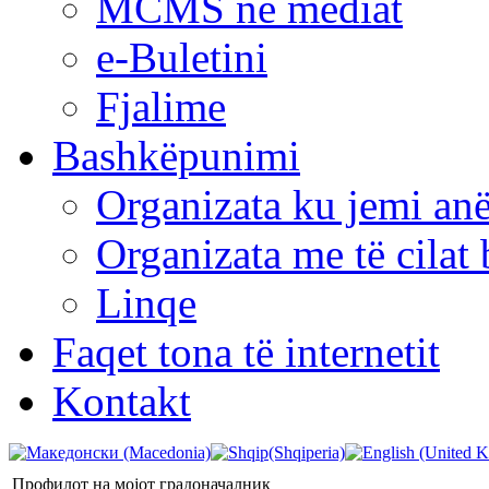
MCMS në mediat
e-Buletini
Fjalime
Bashkëpunimi
Organizata ku jemi anë
Organizata me të cila
Linqe
Faqet tona të internetit
Kontakt
Профилот на мојот градоначалник