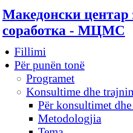
Македонски центар 
соработка - МЦМС
Fillimi
Për punën tonë
Programet
Konsultime dhe trajni
Për konsultimet dhe
Metodologjia
Tema