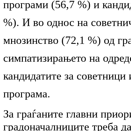
програми (56,7 %) и канди
%). И во однос на советни
мнозинство (72,1 %) од гр
симпатизирањето на одреде
кандидатите за советници 
програма.
За граѓаните главни приор
градоначалниците треба д