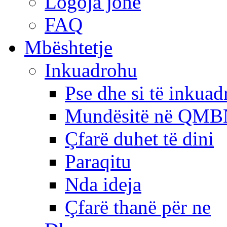
Logoja jonë
FAQ
Mbështetje
Inkuadrohu
Pse dhe si të inkua
Mundësitë në QMB
Çfarë duhet të dini
Paraqitu
Nda ideja
Çfarë thanë për ne