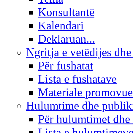
Konsultantë
Kalendari
Deklaruan...
Ngritja e vetëdijes dhe
Për fushatat
Lista e fushatave
Materiale promovue
Hulumtime dhe publi
Për hulumtimet dhe
Lista e hulumtimev