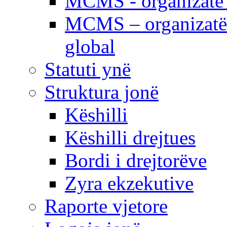
MCMS - organizatë e
MCMS – organizatë 
global
Statuti ynë
Struktura jonë
Këshilli
Këshilli drejtues
Bordi i drejtorëve
Zyra ekzekutive
Raporte vjetore