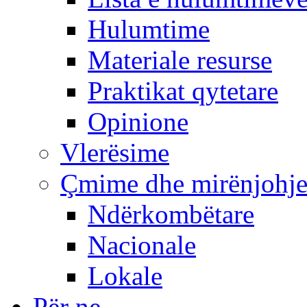
Hulumtime
Materiale resurse
Praktikat qytetare
Opinione
Vlerësime
Çmime dhe mirënjohj
Ndërkombëtare
Nacionale
Lokale
Për ne