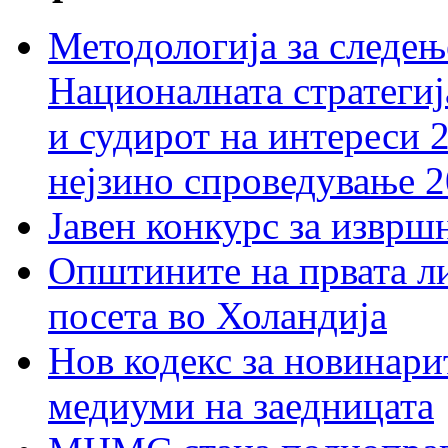
Методологија за следењ
Националната стратегиј
и судирот на интереси 
нејзино спроведување 
Јавен конкурс за изврш
Општините на првата ли
посета во Холандија
Нов кодекс за новинарит
медиуми на заедницата