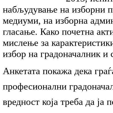
набљудување на изборни п
медиуми, на изборна админ
гласање. Како почетна акт
мислење за карактеристики
избор на градоначалник и 
Анкетата покажа дека граѓ
професионални градоначал
вредност која треба да ја 