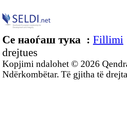
Се наоѓаш тука :
Fillimi
drejtues
Kopjimi ndalohet © 2026 Qend
Ndërkombëtar. Të gjitha të drejta