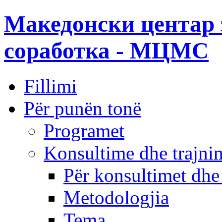
Македонски центар 
соработка - МЦМС
Fillimi
Për punën tonë
Programet
Konsultime dhe trajni
Për konsultimet dhe
Metodologjia
Tema