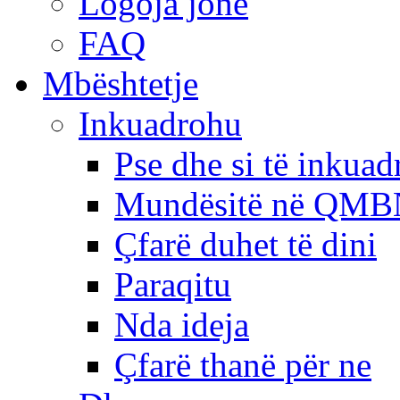
Logoja jonë
FAQ
Mbështetje
Inkuadrohu
Pse dhe si të inkua
Mundësitë në QMB
Çfarë duhet të dini
Paraqitu
Nda ideja
Çfarë thanë për ne