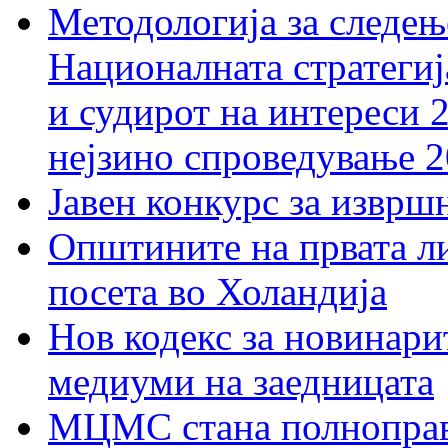
Методологија за следењ
Националната стратегиј
и судирот на интереси 
нејзино спроведување 
Јавен конкурс за изврш
Општините на првата ли
посета во Холандија
Нов кодекс за новинарит
медиуми на заедницата
МЦМС стана полноправн