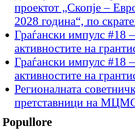
проектот „Скопје – Евр
2028 година“, по скрат
Граѓански импулс #18 –
активностите на гранти
Граѓански импулс #18 –
активностите на гранти
Регионалната советничк
претставници на МЦМС 
Popullore