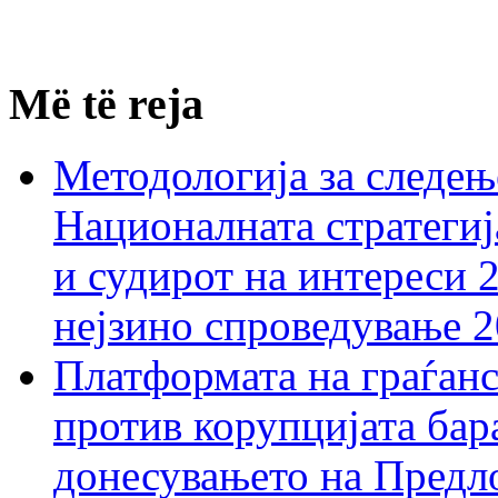
Më të reja
Методологија за следењ
Националната стратегиј
и судирот на интереси 
нејзино спроведување 
Платформата на граѓанс
против корупцијата бар
донесувањето на Предло