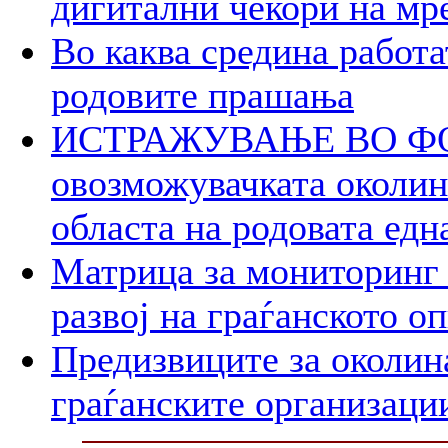
дигитални чекори на мр
Во каква средина работа
родовите прашања
ИСТРАЖУВАЊЕ ВО ФОК
овозможувачката околина
областа на родовата едн
Матрица за мониторинг 
развој на граѓанското о
Предизвиците за околин
граѓанските организаци