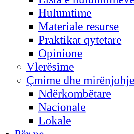
Hulumtime
Materiale resurse
Praktikat qytetare
Opinione
Vlerësime
Çmime dhe mirënjohj
Ndërkombëtare
Nacionale
Lokale
Për ne