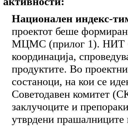
активности:
Национален индекс-ти
проектот беше формиран
МЦМС (прилог 1). НИТ б
координација, спроведув
продуктите. Во проектни
состаноци, на кои се ид
Советодавен комитет (СК
заклучоците и препораки
утврдени прашалниците и