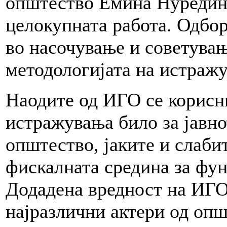
општество Емина Нуредино
целокупната работа. Одбо
во насочување и советувањ
методологијата на истраж
Наодите од ИГО се корисн
истражувања било за јавно
општество, јаките и слаби
фискалната средина за фу
Додадена вредност на ИГО
најразлични актери од оп