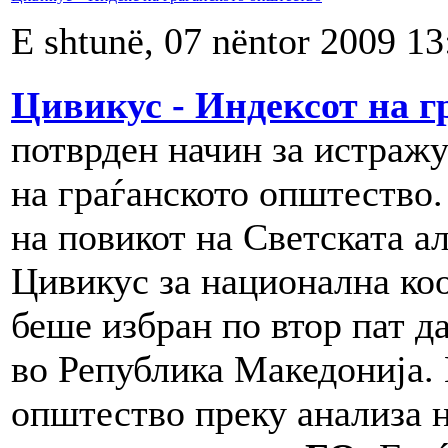
E shtunë, 07 nëntor 2009 13
Цивикус - Индексот на г
потврден начин за истражу
на граѓанското општество
на повикот на Светската ал
Цивикус за национална ко
беше избран по втор пат д
во Република Македонија.
општество преку анализа н