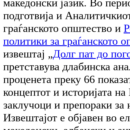
македонски јазик. Во перио
подготвија и Аналитичкиот
граѓанското општество и
Р
политики за граѓанското 
извештај „
Долг пат до пог
претставува длабинска ана
проценета преку 66 показа
концептот и историјата на
заклучоци и препораки за 
Извештајот е објавен во е