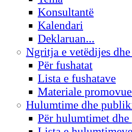
Konsultantë
Kalendari
Deklaruan...
Ngritja e vetëdijes dhe
Për fushatat
Lista e fushatave
Materiale promovue
Hulumtime dhe publi
Për hulumtimet dhe
Lista e hulumtimev