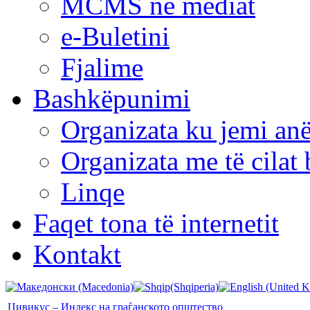
MCMS në mediat
e-Buletini
Fjalime
Bashkëpunimi
Organizata ku jemi anë
Organizata me të cila
Linqe
Faqet tona të internetit
Kontakt
Цивикус – Индекс на граѓанското општество