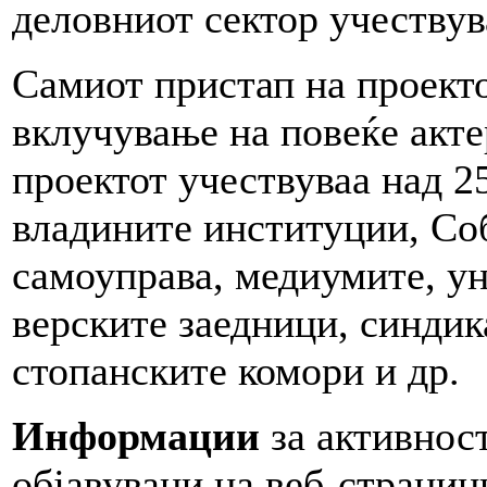
деловниот сектор учествув
Самиот пристап на проект
вклучување на повеќе акте
проектот учествуваа над 2
владините институции, Со
самоуправа, медиумите, ун
верските заедници, синдик
стопанските комори и др.
Информации
за активност
објавувани на веб-страни