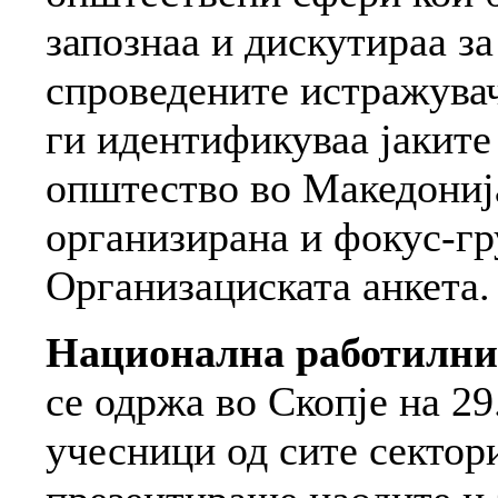
запознаа и дискутираа з
спроведените истражува
ги идентификуваа јаките
општество во Македониј
организирана и фокус-гр
Организациската анкета.
Национална работилн
се одржа во Скопје на 29.
учесници од сите сектор