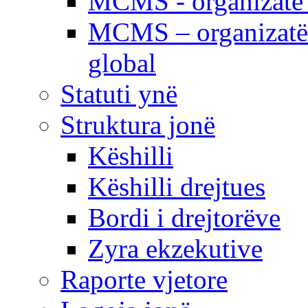
MCMS - organizatë e
MCMS – organizatë 
global
Statuti ynë
Struktura jonë
Këshilli
Këshilli drejtues
Bordi i drejtorëve
Zyra ekzekutive
Raporte vjetore