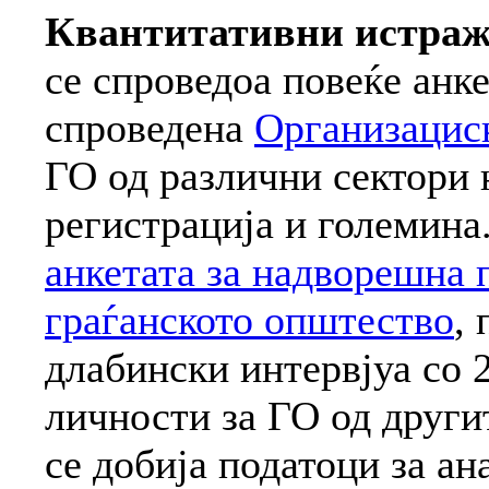
Квантитативни истра
се спроведоа повеќе анке
спроведена
Организациск
ГО од различни сектори 
регистрација и големина.
анкетата за надворешна 
граѓанското општество
,
длабински интервјуа со
личности за ГО од други
се добија податоци за ан