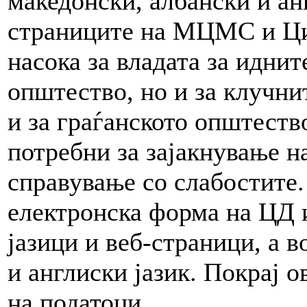
македонски, албански и анг
страниците на МЦМС и Ци
насока за владата за иднит
општество, но и за клучни
и за граѓанското општеств
потребни за зајакнување н
справување со слабостите.
електронска форма на ЦД 
јазици и веб-страници, а 
и англиски јазик. Покрај о
на податоци.