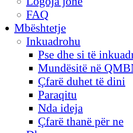
Logoja jonë
FAQ
Mbështetje
Inkuadrohu
Pse dhe si të inkua
Mundësitë në QMB
Çfarë duhet të dini
Paraqitu
Nda ideja
Çfarë thanë për ne