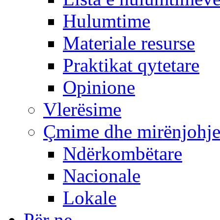
Hulumtime
Materiale resurse
Praktikat qytetare
Opinione
Vlerësime
Çmime dhe mirënjohj
Ndërkombëtare
Nacionale
Lokale
Për ne