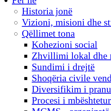
Historia jonë
Vizioni, misioni dhe st
Qëllimet tona
Kohezioni social
Zhvillimi lokal dhe 
Sundimi i drejtë
Shoqëria civile ven
Diversifikim i pranu
Procesi i mbështetur