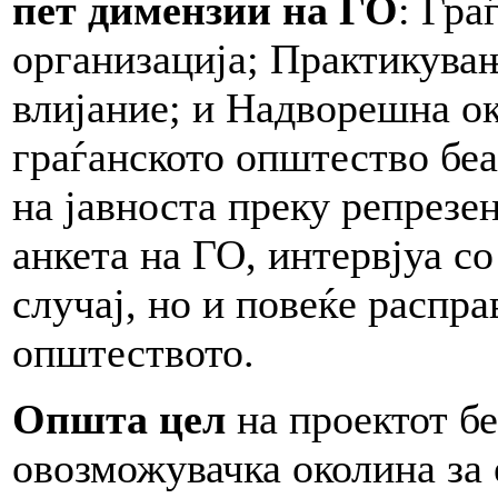
пет димензии на ГО
: Гра
организација; Практикувањ
влијание; и Надворешна о
граѓанското општество бе
на јавноста преку репрезе
анкета на ГО, интервјуа с
случај, но и повеќе распр
општеството.
Општа цел
на проектот б
овозможувачка околина за