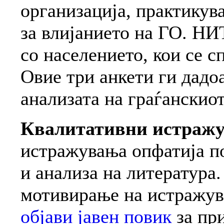
организација, практикув
за влијанието на ГО. НИ
со населението, кои се с
Овие три анкети ги дадо
анализата на граѓанскио
Квалитативни истраж
истражувања опфатија по
и анализа на литература
мотивирање на истражува
објави јавен повик
за при