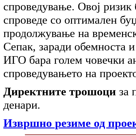
спроведување. Овој ризик 
спроведе со оптимален буџ
продолжување на временск
Сепак, заради обемноста и
ИГО бара голем човечки а
спроведувањето на проект
Директните трошоци
за 
денари.
Извршно резиме од проек