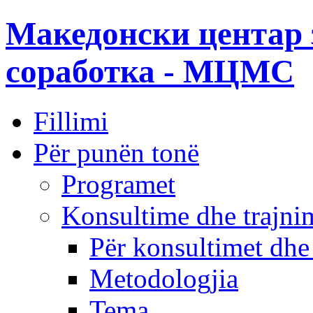
Македонски центар 
соработка - МЦМС
Fillimi
Për punën tonë
Programet
Konsultime dhe trajni
Për konsultimet dhe
Metodologjia
Tema