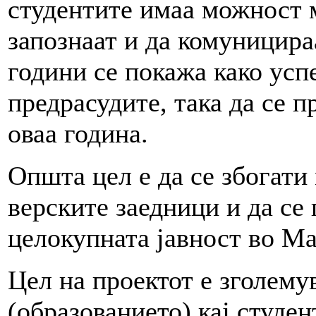
студентите имаа можност 
запознаат и да комуницира
години се покажа како усп
предрасудите, така да се 
оваа година.
Општа цел е да се збогати
верските заедници и да се
целокупната јавност во Ма
Цел на проектот е зголему
(образованието) кај студе