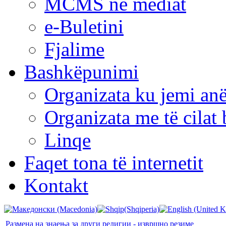
MCMS në mediat
e-Buletini
Fjalime
Bashkëpunimi
Organizata ku jemi anë
Organizata me të cila
Linqe
Faqet tona të internetit
Kontakt
Размена на знаења за други религии - извршно резиме