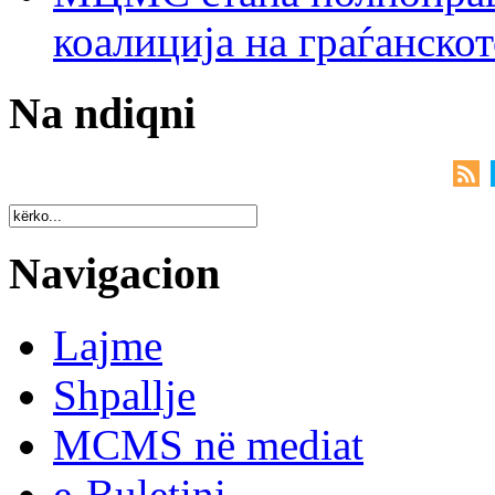
коалиција на граѓанск
Na ndiqni
Navigacion
Lajme
Shpallje
MCMS në mediat
e-Buletini