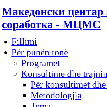
Македонски центар 
соработка - МЦМС
Fillimi
Për punën tonë
Programet
Konsultime dhe trajni
Për konsultimet dhe
Metodologjia
Tema