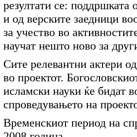
резултати се: поддршката 
и од верските заедници во
за учество во активностит
научат нешто ново за друг
Сите релевантни актери од
во проектот. Богословскио
исламски науки ќе бидат в
спроведувањето на проекто
Временскиот период на спр
2008 година.