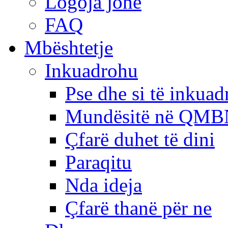
Logoja jonë
FAQ
Mbështetje
Inkuadrohu
Pse dhe si të inkua
Mundësitë në QMB
Çfarë duhet të dini
Paraqitu
Nda ideja
Çfarë thanë për ne