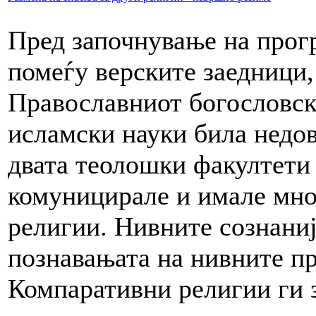
Пред започнување на прог
помеѓу верските заедници,
Православниот богословск
исламски науки била недов
двата теолошки факултети 
комуницирале и имале мно
религии. Нивните сознаниј
познавањата на нивните пр
Компаративни религии ги з