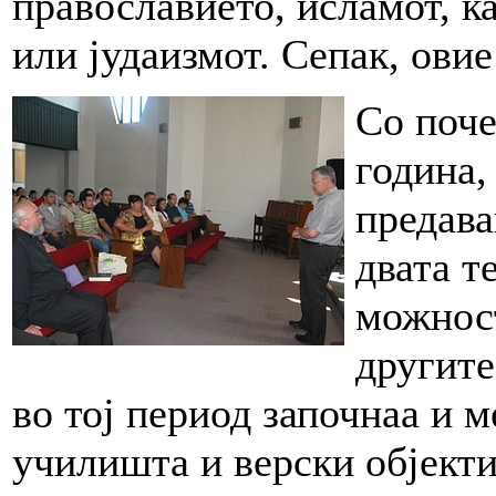
православието, исламот, к
или јудаизмот. Сепак, овие
Со поче
година,
предава
двата т
можност
другите
во тој период започнаа и 
училишта и верски објекти