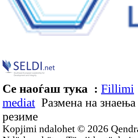
Се наоѓаш тука :
Fillimi
mediat
Размена на знаења 
резиме
Kopjimi ndalohet © 2026 Qend