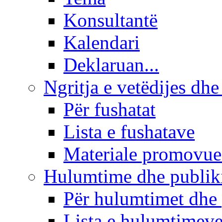
Konsultantë
Kalendari
Deklaruan...
Ngritja e vetëdijes dhe
Për fushatat
Lista e fushatave
Materiale promovue
Hulumtime dhe publi
Për hulumtimet dhe
Lista e hulumtimev