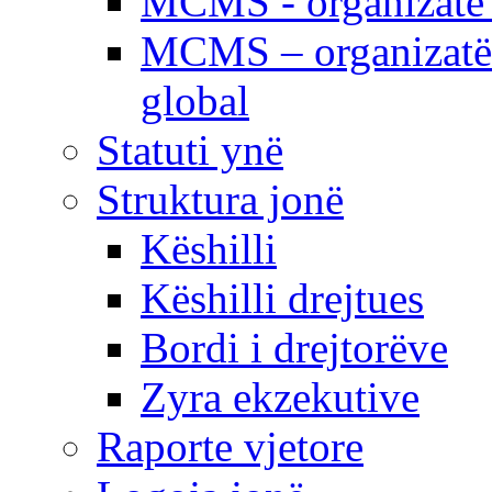
MCMS - organizatë e
MCMS – organizatë 
global
Statuti ynë
Struktura jonë
Këshilli
Këshilli drejtues
Bordi i drejtorëve
Zyra ekzekutive
Raporte vjetore