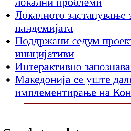
локални проблеми
Локалното застапување 
пандемијата
Поддржани седум проект
иницијативи
Интерактивно запознава
Македонија се уште дал
имплементирање на Ко