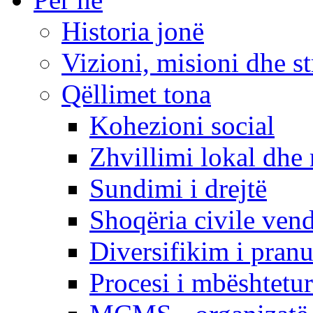
Historia jonë
Vizioni, misioni dhe st
Qëllimet tona
Kohezioni social
Zhvillimi lokal dhe 
Sundimi i drejtë
Shoqëria civile ven
Diversifikim i pranu
Procesi i mbështetur