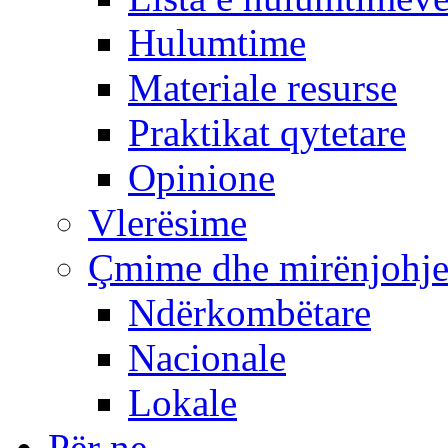
Hulumtime
Materiale resurse
Praktikat qytetare
Opinione
Vlerësime
Çmime dhe mirënjohj
Ndërkombëtare
Nacionale
Lokale
Për ne