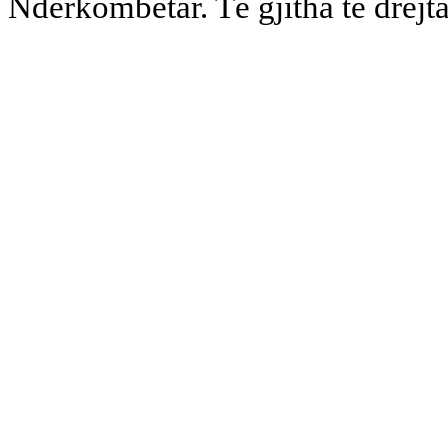
Ndërkombëtar. Të gjitha të drejta