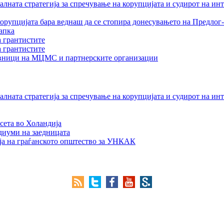
лната стратегија за спречување на корупцијата и судирот на ин
орупцијата бара веднаш да се стопира донесувањето на Предлог-
апка
а грантистите
а грантистите
тавници на МЦМС и партнерските организации
лната стратегија за спречување на корупцијата и судирот на ин
сета во Холандија
едиуми на заедницата
ја на граѓанското општество за УНКАК