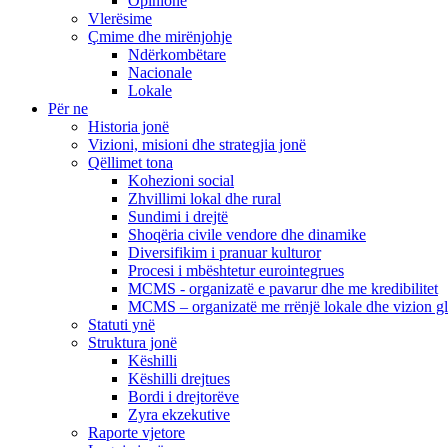
Opinione
Vlerësime
Çmime dhe mirënjohje
Ndërkombëtare
Nacionale
Lokale
Për ne
Historia jonë
Vizioni, misioni dhe strategjia jonë
Qëllimet tona
Kohezioni social
Zhvillimi lokal dhe rural
Sundimi i drejtë
Shoqëria civile vendore dhe dinamike
Diversifikim i pranuar kulturor
Procesi i mbështetur eurointegrues
MCMS - organizatë e pavarur dhe me kredibilitet
MCMS – organizatë me rrënjë lokale dhe vizion g
Statuti ynë
Struktura jonë
Këshilli
Këshilli drejtues
Bordi i drejtorëve
Zyra ekzekutive
Raporte vjetore