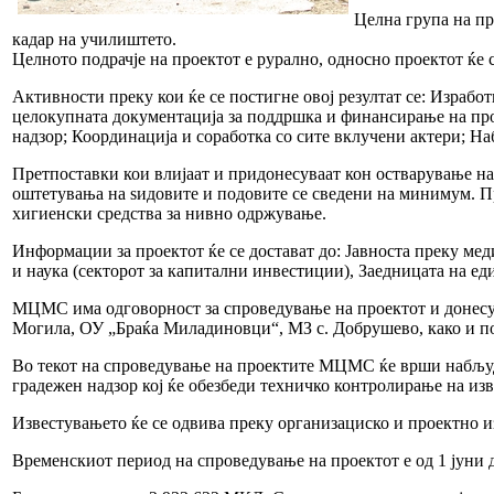
Целна група на пр
кадар на училиштето.
Целното подрачје на проектот е рурално, односно проектот ќе
Активности преку кои ќе се постигне овој резултат се: Израбо
целокупната документација за поддршка и финансирање на прое
надзор; Координација и соработка со сите вклучени актери; Н
Претпоставки кои влијаат и придонесуваат кон остварување на
оштетувања на ѕидовите и подовите се сведени на минимум. П
хигиенски средства за нивно одржување.
Информации за проектот ќе се достават до: Јавноста преку 
и наука (секторот за капитални инвестиции), Заедницата на е
МЦМС има одговорност за спроведување на проектот и донесу
Могила, ОУ „Браќа Миладиновци“, МЗ с. Добрушево, како и пот
Во текот на спроведување на проектите МЦМС ќе врши набљуду
градежен надзор кој ќе обезбеди техничко контролирање на изв
Известувањето ќе се одвива преку организациско и проектно и
Временскиот период на спроведување на проектот е од 1 јуни д