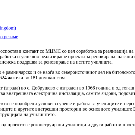
о резиме
воспостави контакт со МЦМС со цел соработка за реализација на
оработка и успешно реализираше проекти за реновирање на санит
нансиска поддршка за реновирање на истите училишта.
е рамничарско и се наоѓа во североисточниот дел на битолското 
624 жители во 181 домаќинства.
 (зграда) во с. Добрушево е изграден во 1966 година и од тога
ва внатрешната електрична инсталација, самите ѕидови, подови
ктот е подобрени услови за учење и работа за учениците и персо
ниците и другите внатрешни простории во основното училиште 
трукцијата на училиштето.
 од проектот е реконструирани училници и други работни прост