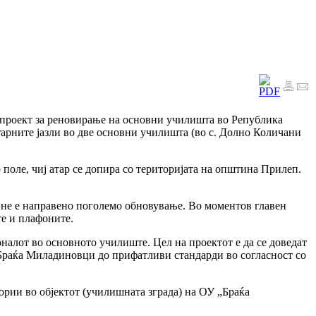
 проект за реновирање на основни училишта во Република
арните јазли во две основни училишта (во с. Долно Количани
поле, чиј атар се допира со територијата на општина Прилеп.
ш не е направено поголемо обновување. Во моментов главен
те и плафоните.
налот во основното училиште. Цел на проектот е да се доведат
Браќа Миладиновци до прифатливи стандарди во согласност со
ории во објектот (училишната зграда) на ОУ „Браќа