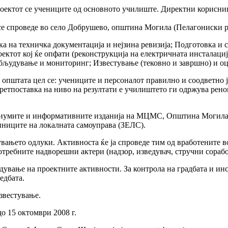
оектот се учениците од основното училиште. Директни корисни
 се спроведе во село Добрушево, општина Могила (Пелагониски р
тка на техничка документација и нејзина ревизија; Подготовка и 
ктот кој ќе опфати (реконструкција на електричната инсталациј
абљудување и мониторинг; Известување (тековно и завршно) и о
 општата цел се: учениците и персоналот правилно и соодветно 
ретпоставка на ниво на резултати е училиштето ги одржува рен
медиумите и информативните изданија на МЦМС, Општина Могила
диниците на локалната самоуправа (ЗЕЛС).
вањето одлуки. Активноста ќе ја спроведе тим од вработените
ребните надворешни актери (надзор, изведувач, стручни сорабо
вање на проектните активности. За контрола на градбата и инс
едбата.
звестување.
о 15 октомври 2008 г.