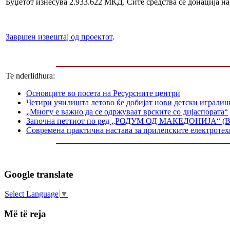
Буџетот изнесува 2.933.622 МКД. Сите средства се донација н
Завршен извештај од проектот
.
Te nderlidhura:
Основците во посета на Ресурсните центри
Четири училишта летово ќе добијат нови детски играли
„Многу е важно да се одржуваат врските со дијаспората“
Започна петтиот по ред „РОДУМ ОД МАКЕДОНИЈА“ (Birt
Современа практична настава за прилепските електроте
Google translate
Select Language
▼
Më të reja