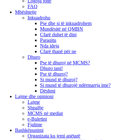
Logoja jonë
FAQ
Mbështetje
Inkuadrohu
Pse dhe si të inkuadrohem
Mundësitë në QMBN
Çfarë duhet të dini
Paraqitu
Nda ideja
Çfarë thanë për ne
Dhuro
Pse të dhuroj në MCMS?
Dhuro tani!
Pse të dhuroj?
Si mund të dhuroj?
Si mund të dhurojë ndërmarrja ime?
Dëshmi
Lajme dhe opinioni
Lajme
Shpallje
MCMS në mediat
e-Buletini
Fjalime
Bashkëpunimi
Organizata ku jemi anëtarë