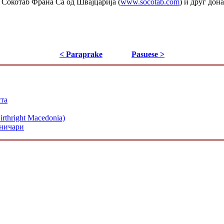
а Сокотаб Франа Са од Швајцарија (
www.socotab.com
) и друг дон
< Paraprake
Pasuese >
шта
hright Macedonia)
хничари