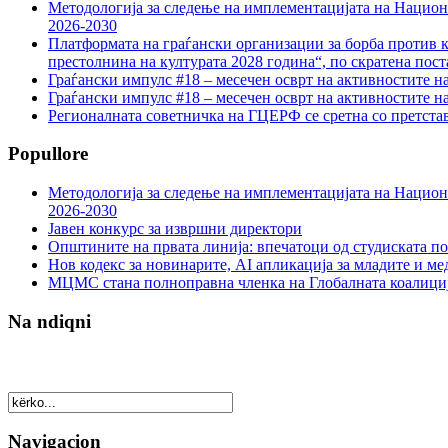
Методологија за следење на имплементацијата на Национа
2026-2030
Платформата на граѓански организации за борба против к
престолнина на културата 2028 година“, по скратена пост
Граѓански импулс #18 – месечен осврт на активностите н
Граѓански импулс #18 – месечен осврт на активностите н
Регионалната советничка на ГЦЕРФ се сретна со претс
Popullore
Методологија за следење на имплементацијата на Национа
2026-2030
Јавен конкурс за извршни директори
Општините на првата линија: впечатоци од студиската по
Нов кодекс за новинарите, AI апликација за младите и м
МЦМС стана полноправна членка на Глобалната коалици
Na ndiqni
Navigacion