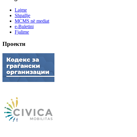
Lajme
Shpallje
MCMS në mediat
e-Buletini
Fjalime
Проекти