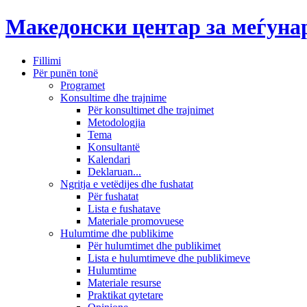
Македонски центар за меѓун
Fillimi
Për punën tonë
Programet
Konsultime dhe trajnime
Për konsultimet dhe trajnimet
Metodologjia
Tema
Konsultantë
Kalendari
Deklaruan...
Ngritja e vetëdijes dhe fushatat
Për fushatat
Lista e fushatave
Materiale promovuese
Hulumtime dhe publikime
Për hulumtimet dhe publikimet
Lista e hulumtimeve dhe publikimeve
Hulumtime
Materiale resurse
Praktikat qytetare