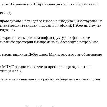
ци се 112 ученици и 18 вработени до воспитно-образовниот
егион).
спроведување на тендер за избор на изведувач; Изготвување на
а, внатрешните ѕидови, подови и плафони); Избор на стручен
ценување.
ја користат електричната инфраструктура; и физичките
овираните простории и навремено ги обезбедува потребните
, месна заедница Добрушево, Министерството за образование
 во МЦМС заедно со вклучени претставници од општина
тници и сл.).
талатерско-занаетчиските работи ќе биде ангажиран стручен