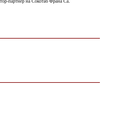
атор-партнер на Сокотаб Франа Са.