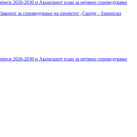
тереси 2026-2030 и Акцискиот план за нејзино спроведување
Законот за спроведување на проектот „Скопје – Европска
тереси 2026-2030 и Акцискиот план за нејзино спроведување