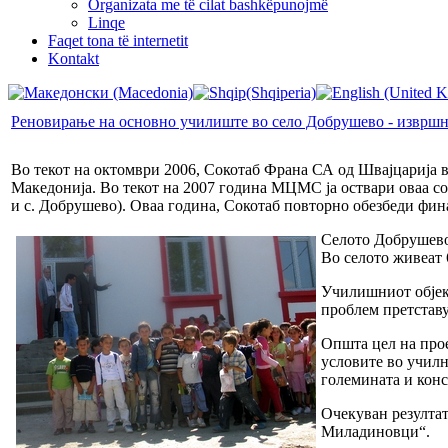
Organizata me të cilat bashkëpunojmë
Linqe
Faqet tona të internetit
Kontakt
Реновирање на основно училиште во село Добрушево - извршн
Во текот на октомври 2006, Сокотаб Франа СА од Швајцарија 
Македонија. Во текот на 2007 година МЦМС ја оствари оваа с
и с. Добрушево). Оваа година, Сокотаб повторно обезбеди фи
Селото Добрушево 
Во селото живеат 
Училишниот објект
проблем претставу
Општа цел на прое
условите во учил
големината и конс
Очекуван резултат
Миладиновци“.