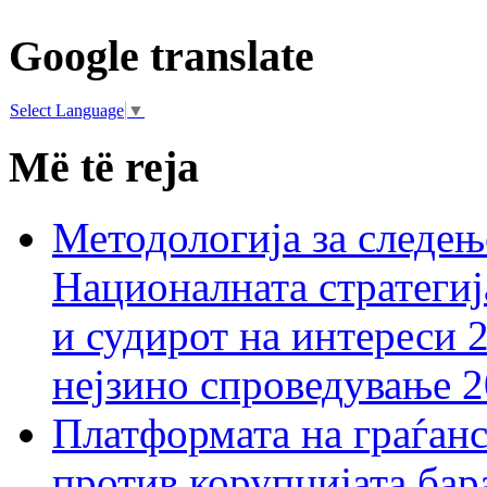
Google translate
Select Language
▼
Më të reja
Методологија за следењ
Националната стратегиј
и судирот на интереси 
нејзино спроведување 
Платформата на граѓанс
против корупцијата бар