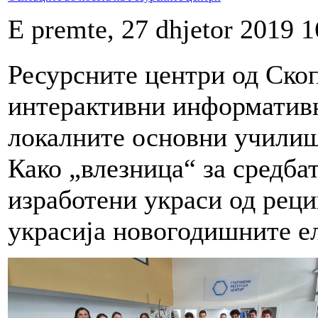
E premte, 27 dhjetor 2019 1
Ресурсните центри од Ско
интерактивни информативн
локалните основни училиш
Како „влезница“ за средба
изработени украси од реци
украсија новогодишните ел