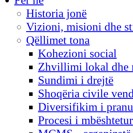
Historia jonë
Vizioni, misioni dhe st
Qëllimet tona
Kohezioni social
Zhvillimi lokal dhe 
Sundimi i drejtë
Shoqëria civile ven
Diversifikim i pranu
Procesi i mbështetur