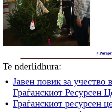
< Parapr
Te nderlidhura:
Јавен повик за учество 
Граѓанскиот Ресурсен Ц
Граѓанскиот ресурсен це