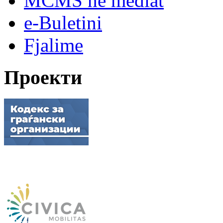
MCMS në mediat
e-Buletini
Fjalime
Проекти