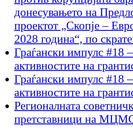
донесувањето на Предло
проектот „Скопје – Евр
2028 година“, по скрат
Граѓански импулс #18 –
активностите на гранти
Граѓански импулс #18 –
активностите на гранти
Регионалната советничк
претставници на МЦМС 