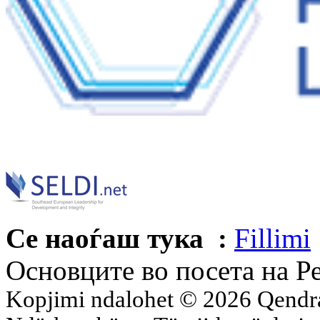
Се наоѓаш тука :
Fillimi
Основците во посета на Р
Kopjimi ndalohet © 2026 Qend