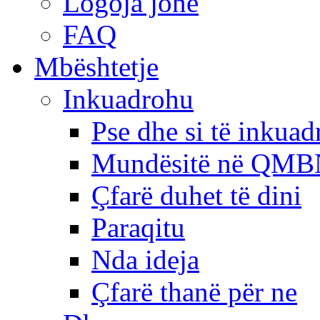
Logoja jonë
FAQ
Mbështetje
Inkuadrohu
Pse dhe si të inkua
Mundësitë në QMB
Çfarë duhet të dini
Paraqitu
Nda ideja
Çfarë thanë për ne