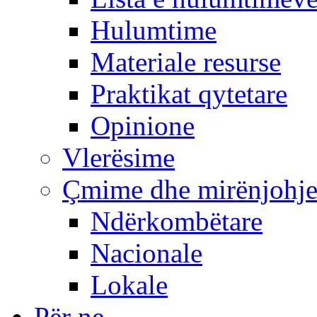
Hulumtime
Materiale resurse
Praktikat qytetare
Opinione
Vlerësime
Çmime dhe mirënjohj
Ndërkombëtare
Nacionale
Lokale
Për ne