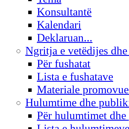
Konsultantë
Kalendari
Deklaruan...
Ngritja e vetëdijes dhe
Për fushatat
Lista e fushatave
Materiale promovue
Hulumtime dhe publi
Për hulumtimet dhe
Lista e hulumtimev