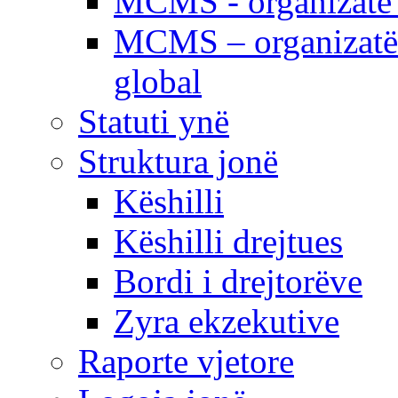
MCMS - organizatë e
MCMS – organizatë 
global
Statuti ynë
Struktura jonë
Këshilli
Këshilli drejtues
Bordi i drejtorëve
Zyra ekzekutive
Raporte vjetore