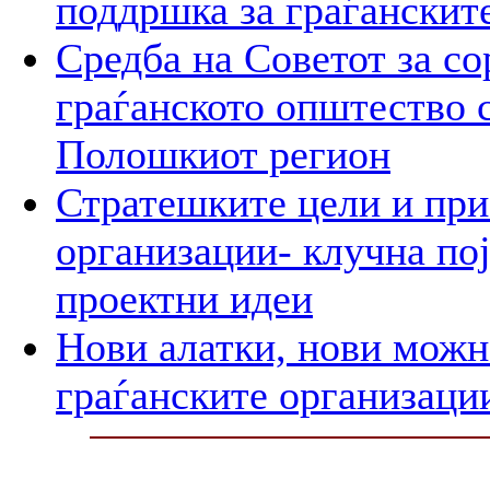
поддршка за граѓанскит
Средба на Советот за со
граѓанското општество 
Полошкиот регион
Стратешките цели и при
организации- клучна пој
проектни идеи
Нови алатки, нови можно
граѓанските организаци