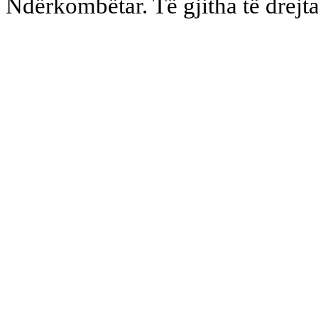
Ndërkombëtar. Të gjitha të drejta