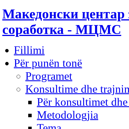
Македонски центар 
соработка - МЦМС
Fillimi
Për punën tonë
Programet
Konsultime dhe trajni
Për konsultimet dhe
Metodologjia
Tema