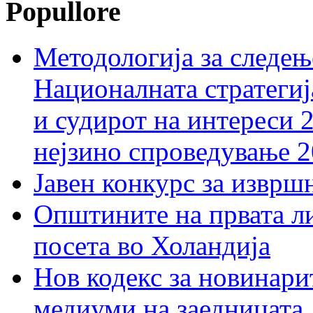
Popullore
Методологија за следењ
Националната стратегиј
и судирот на интереси 
нејзино спроведување 
Јавен конкурс за изврш
Општините на првата ли
посета во Холандија
Нов кодекс за новинарит
медиуми на заедницата