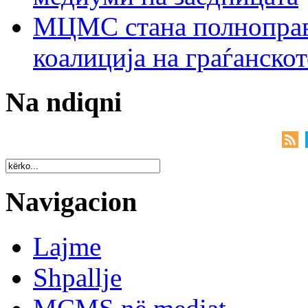
МЦМС стана полноправн
коалиција на граѓанск
Na ndiqni
Navigacion
Lajme
Shpallje