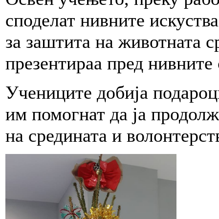
споделат нивните искуств
за заштита на животната ср
презентираа пред нивните
Учениците добија подароци
им помогнат да ја продолж
на средината и волонтерст