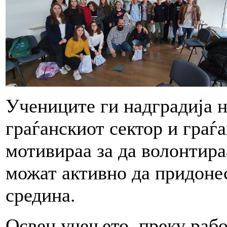
Учениците ги надградија 
граѓанскиот сектор и граѓ
мотивираа за да волонтира
можат активно да придонес
средина.
Освен учењето, преку рабо