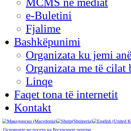
MCMS në mediat
e-Buletini
Fjalime
Bashkëpunimi
Organizata ku jemi anë
Organizata me të cila
Linqe
Faqet tona të internetit
Kontakt
Основците во посета на Ресурсните центри