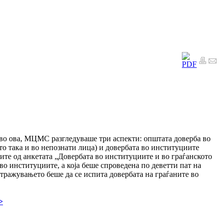
 во ова, МЦМС разгледуваше три аспекти: општата доверба во
сто така и во непознати лица) и довербата во институциите
ите од анкетата „Довербата во институциите и во граѓанското
во институциите, а која беше спроведена по деветти пат на
тражувањето беше да се испита довербата на граѓаните во
>