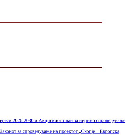
тереси 2026-2030 и Акцискиот план за нејзино спроведување
Законот за спроведување на проектот „Скопје – Европска