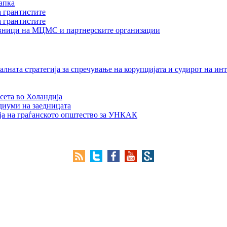
апка
а грантистите
а грантистите
тавници на МЦМС и партнерските организации
лната стратегија за спречување на корупцијата и судирот на ин
сета во Холандија
едиуми на заедницата
ја на граѓанското општество за УНКАК