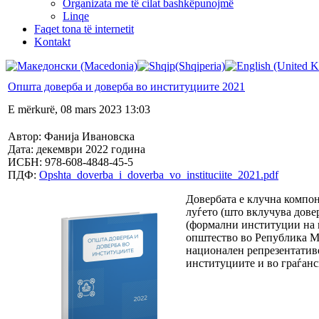
Organizata me të cilat bashkëpunojmë
Linqe
Faqet tona të internetit
Kontakt
Општа доверба и доверба во институциите 2021
E mërkurë, 08 mars 2023 13:03
Автор: Фанија Ивановска
Дата: декември 2022 година
ИСБН: 978-608-4848-45-5
ПДФ:
Opshta_doverba_i_doverba_vo_instituciite_2021.pdf
Довербата е клучна компон
луѓето (што вклучува довер
(формални институции на в
општество во Република Ма
национален репрезентативе
институциите и во граѓанс