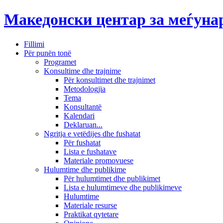
Македонски центар за меѓун
Fillimi
Për punën tonë
Programet
Konsultime dhe trajnime
Për konsultimet dhe trajnimet
Metodologjia
Tema
Konsultantë
Kalendari
Deklaruan...
Ngritja e vetëdijes dhe fushatat
Për fushatat
Lista e fushatave
Materiale promovuese
Hulumtime dhe publikime
Për hulumtimet dhe publikimet
Lista e hulumtimeve dhe publikimeve
Hulumtime
Materiale resurse
Praktikat qytetare