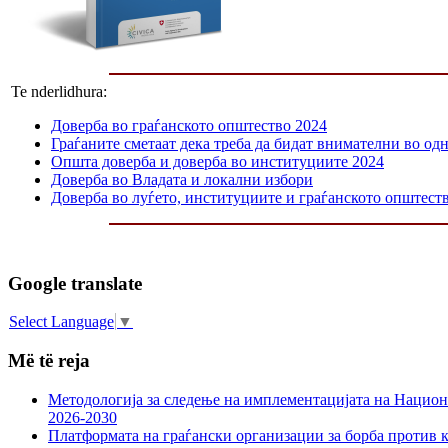
Te nderlidhura:
Доверба во граѓанското општество 2024
Граѓаните сметаат дека треба да бидат внимателни во одн
Општа доверба и доверба во институциите 2024
Доверба во Владата и локални избори
Доверба во луѓето, институциите и граѓанското општест
Google translate
Select Language
▼
Më të reja
Методологија за следење на имплементацијата на Национа
2026-2030
Платформата на граѓански организации за борба против к