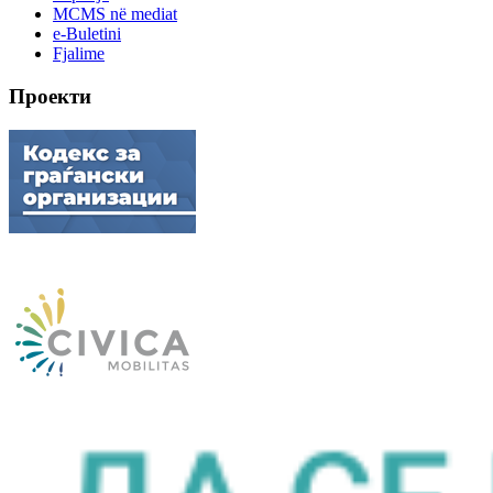
MCMS në mediat
e-Buletini
Fjalime
Проекти