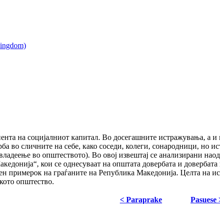
ента на социјалниот капитал. Во досегашните истражувања, а и
ба во сличните на себе, како соседи, колеги, сонародници, но и
ладеење во општеството). Во овој извештај се анализирани наод
кедонија“, кои се однесуваат на општата довербата и довербата 
н примерок на граѓаните на Република Македонија. Целта на ис
кото општество.
< Paraprake
Pasuese 