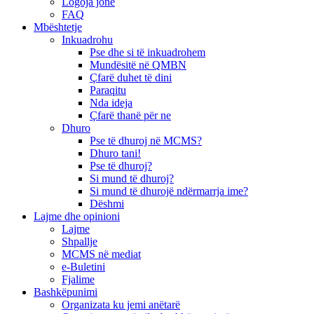
Logoja jonë
FAQ
Mbështetje
Inkuadrohu
Pse dhe si të inkuadrohem
Mundësitë në QMBN
Çfarë duhet të dini
Paraqitu
Nda ideja
Çfarë thanë për ne
Dhuro
Pse të dhuroj në MCMS?
Dhuro tani!
Pse të dhuroj?
Si mund të dhuroj?
Si mund të dhurojë ndërmarrja ime?
Dëshmi
Lajme dhe opinioni
Lajme
Shpallje
MCMS në mediat
e-Buletini
Fjalime
Bashkëpunimi
Organizata ku jemi anëtarë