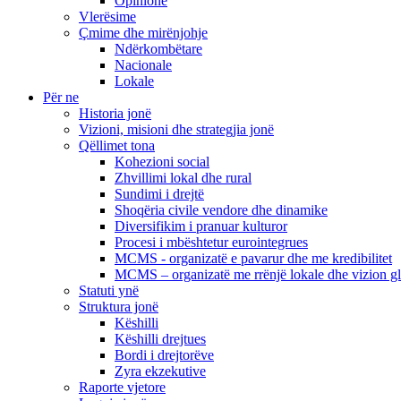
Opinione
Vlerësime
Çmime dhe mirënjohje
Ndërkombëtare
Nacionale
Lokale
Për ne
Historia jonë
Vizioni, misioni dhe strategjia jonë
Qëllimet tona
Kohezioni social
Zhvillimi lokal dhe rural
Sundimi i drejtë
Shoqëria civile vendore dhe dinamike
Diversifikim i pranuar kulturor
Procesi i mbështetur eurointegrues
MCMS - organizatë e pavarur dhe me kredibilitet
MCMS – organizatë me rrënjë lokale dhe vizion g
Statuti ynë
Struktura jonë
Këshilli
Këshilli drejtues
Bordi i drejtorëve
Zyra ekzekutive
Raporte vjetore