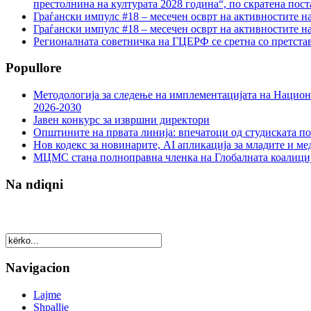
престолнина на културата 2028 година“, по скратена пост
Граѓански импулс #18 – месечен осврт на активностите н
Граѓански импулс #18 – месечен осврт на активностите н
Регионалната советничка на ГЦЕРФ се сретна со претс
Popullore
Методологија за следење на имплементацијата на Национа
2026-2030
Јавен конкурс за извршни директори
Општините на првата линија: впечатоци од студиската по
Нов кодекс за новинарите, AI апликација за младите и м
МЦМС стана полноправна членка на Глобалната коалици
Na ndiqni
Navigacion
Lajme
Shpallje