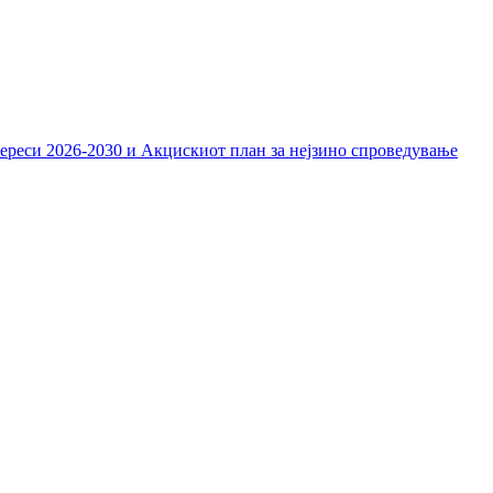
тереси 2026-2030 и Акцискиот план за нејзино спроведување