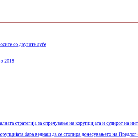
осите со другите луѓе
во 2018
лната стратегија за спречување на корупцијата и судирот на ин
орупцијата бара веднаш да се стопира донесувањето на Предлог-