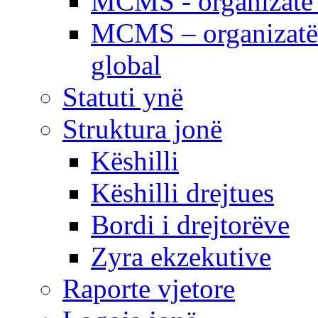
MCMS - organizatë e
MCMS – organizatë 
global
Statuti ynë
Struktura jonë
Këshilli
Këshilli drejtues
Bordi i drejtorëve
Zyra ekzekutive
Raporte vjetore