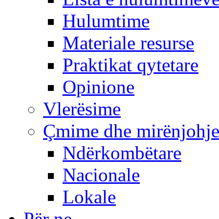
Hulumtime
Materiale resurse
Praktikat qytetare
Opinione
Vlerësime
Çmime dhe mirënjohj
Ndërkombëtare
Nacionale
Lokale
Për ne