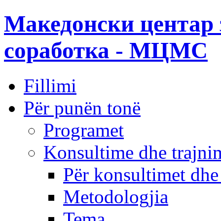
Македонски центар 
соработка - МЦМС
Fillimi
Për punën tonë
Programet
Konsultime dhe trajni
Për konsultimet dhe
Metodologjia
Tema