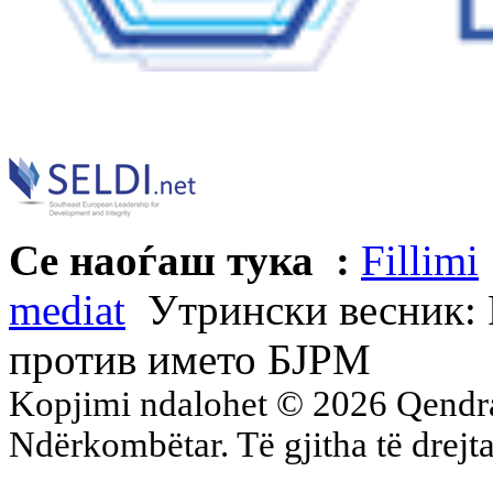
Се наоѓаш тука :
Fillimi
mediat
Утрински весник: 
против името БЈРМ
Kopjimi ndalohet © 2026 Qend
Ndërkombëtar. Të gjitha të drejta