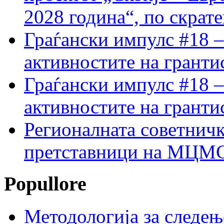
2028 година“, по скрат
Граѓански импулс #18 –
активностите на гранти
Граѓански импулс #18 –
активностите на гранти
Регионалната советничк
претставници на МЦМС 
Popullore
Методологија за следењ