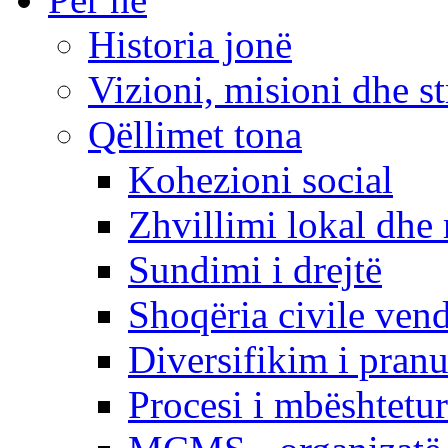
Historia jonë
Vizioni, misioni dhe st
Qëllimet tona
Kohezioni social
Zhvillimi lokal dhe 
Sundimi i drejtë
Shoqëria civile ven
Diversifikim i pranu
Procesi i mbështetur