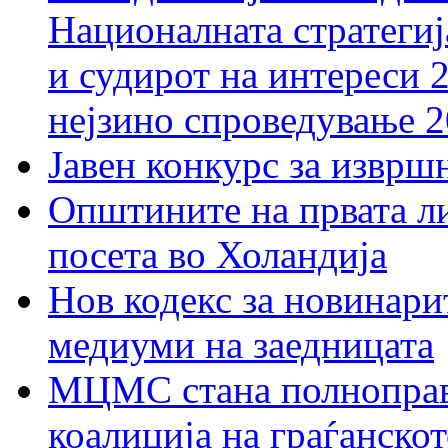
Националната стратегиј
и судирот на интереси 
нејзино спроведување 
Јавен конкурс за изврш
Општините на првата ли
посета во Холандија
Нов кодекс за новинарит
медиуми на заедницата
МЦМС стана полноправн
коалиција на граѓанск