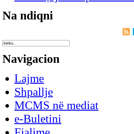
Na ndiqni
Navigacion
Lajme
Shpallje
MCMS në mediat
e-Buletini
Fjalime