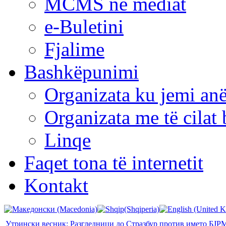
MCMS në mediat
e-Buletini
Fjalime
Bashkëpunimi
Organizata ku jemi anë
Organizata me të cila
Linqe
Faqet tona të internetit
Kontakt
Утрински весник: Разгледници до Стразбур против името БЈР