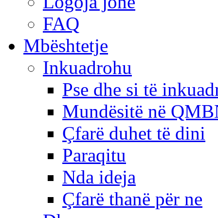
Logoja jonë
FAQ
Mbështetje
Inkuadrohu
Pse dhe si të inkua
Mundësitë në QMB
Çfarë duhet të dini
Paraqitu
Nda ideja
Çfarë thanë për ne