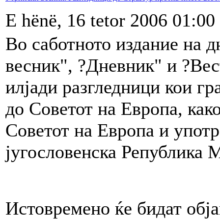
E hënë, 16 tetor 2006 01:00
Во саботното издание на 
весник", ?Дневник" и ?Вес
илјади разгледници кои гр
до Советот на Европа, како
Советот на Европа и упот
југословенска Република М
Истовремено ќе бидат обја