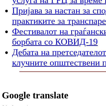
услуга на ГРЦ за време 
Пријава за настан за сп
практиките за транспар
Фестивалот на граѓански
борбата со КОВИД-19
Дебата на претседателот
клучните општествени 
Google translate