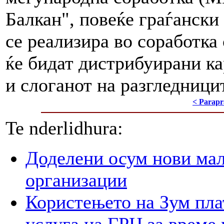
Балкан", повеќе граѓански 
се реализира во соработка
ќе бидат дистрибуирани ка
и слоганот на разгледници
< Parapr
Te nderlidhura:
Доделени осум нови мал
организации
Користењето на Зум пла