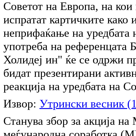
Советот на Европа, на кои
испратат картичките како 
неприфаќање на уредбата н
употреба на референцата Б
Холидеј ин" ќе се одржи п
бидат презентирани активн
реакција на уредбата на С
Извор:
Утрински весник (1
Станува збор за акција на
меѓународна соработка (