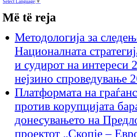
Select Language
▼
Më të reja
Методологија за следењ
Националната стратегиј
и судирот на интереси 
нејзино спроведување 
Платформата на граѓанс
против корупцијата бар
донесувањето на Предло
проектот „Скопје – Евр