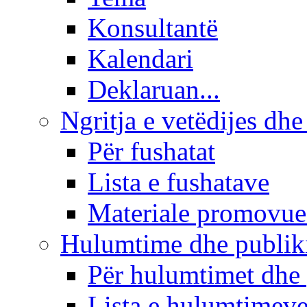
Konsultantë
Kalendari
Deklaruan...
Ngritja e vetëdijes dhe
Për fushatat
Lista e fushatave
Materiale promovue
Hulumtime dhe publi
Për hulumtimet dhe
Lista e hulumtimev