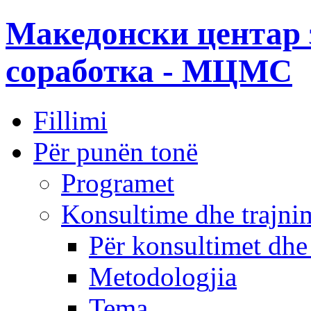
Македонски центар 
соработка - МЦМС
Fillimi
Për punën tonë
Programet
Konsultime dhe trajni
Për konsultimet dhe
Metodologjia
Tema