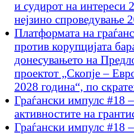
и судирот на интереси 
нејзино спроведување 
Платформата на граѓанс
против корупцијата бар
донесувањето на Предло
проектот „Скопје – Евр
2028 година“, по скрат
Граѓански импулс #18 –
активностите на гранти
Граѓански импулс #18 –