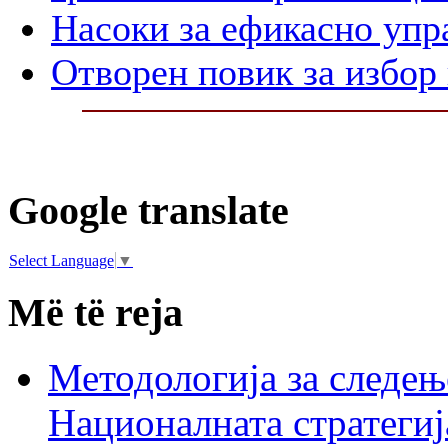
Насоки за ефикасно упр
Отворен повик за избор
Google translate
Select Language
▼
Më të reja
Методологија за следењ
Националната стратегиј