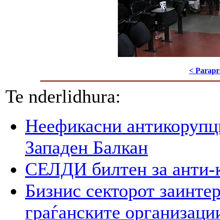
< Parapr
Te nderlidhura:
Неефикасни антикорупци
Западен Балкан
СЕЛДИ билтен за анти-
Бизнис секторот заинтер
граѓанските организаци