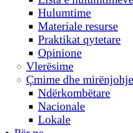
Hulumtime
Materiale resurse
Praktikat qytetare
Opinione
Vlerësime
Çmime dhe mirënjohj
Ndërkombëtare
Nacionale
Lokale
Për ne