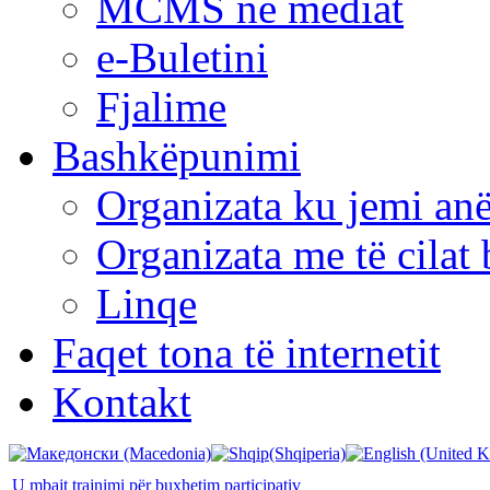
MCMS në mediat
e-Buletini
Fjalime
Bashkëpunimi
Organizata ku jemi anë
Organizata me të cila
Linqe
Faqet tona të internetit
Kontakt
U mbajt trajnimi për buxhetim participativ