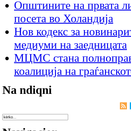
Општините на првата ли
посета во Холандија
Нов кодекс за новинарит
медиуми на заедницата
МЦМС стана полноправн
коалиција на граѓанск
Na ndiqni