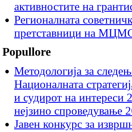
активностите на гранти
Регионалната советничк
претставници на МЦМС 
Popullore
Методологија за следењ
Националната стратегиј
и судирот на интереси 
нејзино спроведување 
Јавен конкурс за изврш