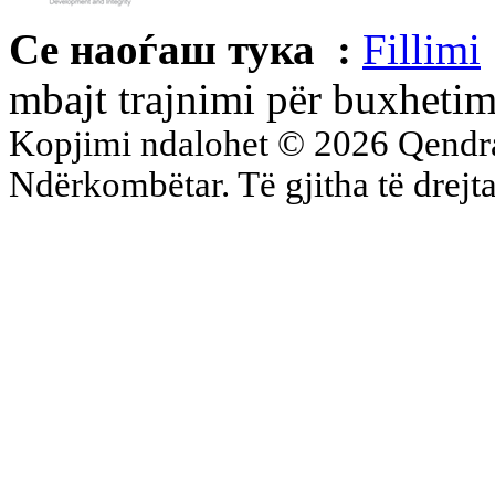
Се наоѓаш тука :
Fillimi
mbajt trajnimi për buxhetim
Kopjimi ndalohet © 2026 Qend
Ndërkombëtar. Të gjitha të drejta