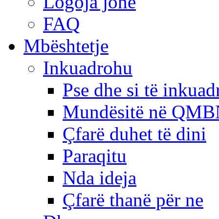
Logoja jonë
FAQ
Mbështetje
Inkuadrohu
Pse dhe si të inkua
Mundësitë në QMB
Çfarë duhet të dini
Paraqitu
Nda ideja
Çfarë thanë për ne