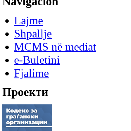
Navigacion
Lajme
Shpallje
MCMS në mediat
e-Buletini
Fjalime
Проекти