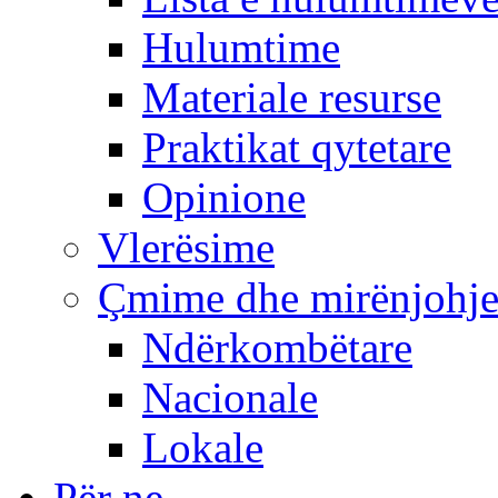
Hulumtime
Materiale resurse
Praktikat qytetare
Opinione
Vlerësime
Çmime dhe mirënjohj
Ndërkombëtare
Nacionale
Lokale
Për ne