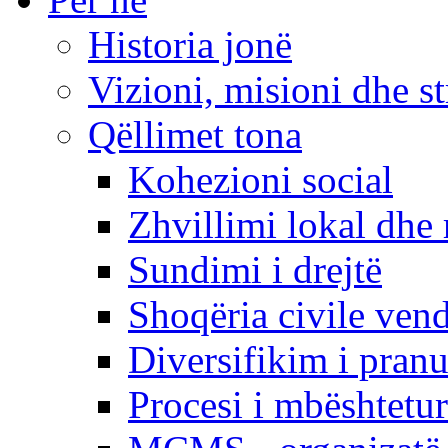
Historia jonë
Vizioni, misioni dhe st
Qëllimet tona
Kohezioni social
Zhvillimi lokal dhe 
Sundimi i drejtë
Shoqëria civile ven
Diversifikim i pranu
Procesi i mbështetur