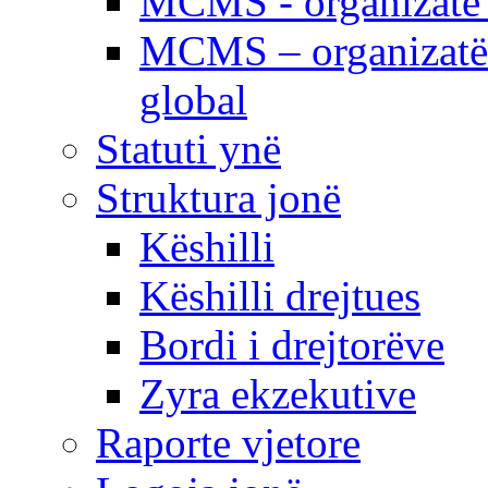
MCMS - organizatë e
MCMS – organizatë 
global
Statuti ynë
Struktura jonë
Këshilli
Këshilli drejtues
Bordi i drejtorëve
Zyra ekzekutive
Raporte vjetore