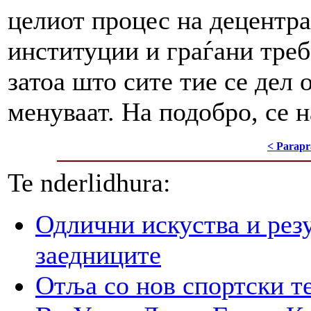
целиот процес на децентра
институции и граѓани треб
затоа што сите тие се дел 
менуваат. На подобро, се 
< Parapr
Te nderlidhura:
Одлични искуства и рез
заедниците
Отља со нов спортски т