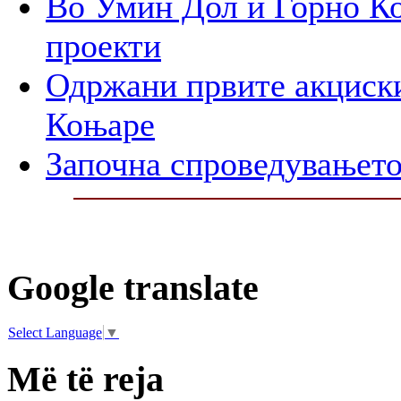
Во Умин Дол и Горно Ко
проекти
Одржани првите акциски
Коњаре
Започна спроведувањето
Google translate
Select Language
▼
Më të reja