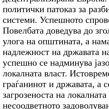
политички патоказ за разб
системи. Успешното спров
Повелбата доведува до зг
улога на општината, а нам
надлежност на државата на
успешно се надминува јазо
локалната власт. Истоврем
граѓанинот и државата, а 
загрозеноста на локалната
несоодветното задоволувањ