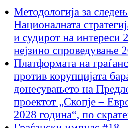
Методологија за следењ
Националната стратегиј
и судирот на интереси 
нејзино спроведување 
Платформата на граѓанс
против корупцијата бар
донесувањето на Предло
проектот „Скопје – Евр
2028 година“, по скрат
Граѓански импулс #18 –