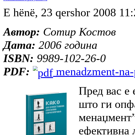
E hënë, 23 qershor 2008 11
Автор:
Сотир Костов
Дата:
2006 година
ISBN:
9989-102-26-0
PDF:
menadzment-na-p
Пред вас е 
што ги опф
менаџмент”
ефективна 