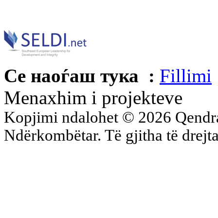
Се наоѓаш тука :
Fillimi
Menaxhim i projekteve
Kopjimi ndalohet © 2026 Qend
Ndërkombëtar. Të gjitha të drejta