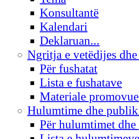
Konsultantë
Kalendari
Deklaruan...
Ngritja e vetëdijes dhe
Për fushatat
Lista e fushatave
Materiale promovue
Hulumtime dhe publi
Për hulumtimet dhe
Lista e hulumtimev