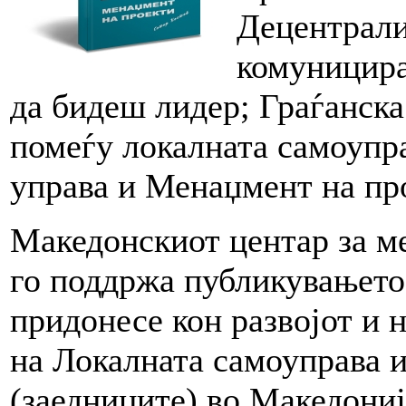
Децентрали
комуницира
да бидеш лидер; Граѓанск
помеѓу локалната самоупра
управа и Менаџмент на пр
Македонскиот центар за 
го поддржа публикувањето 
придонесе кон развојот и 
на Локалната самоуправа 
(заедниците) во Македониј