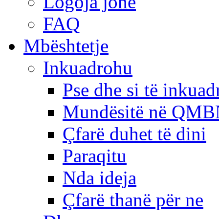
Logoja jonë
FAQ
Mbështetje
Inkuadrohu
Pse dhe si të inkua
Mundësitë në QMB
Çfarë duhet të dini
Paraqitu
Nda ideja
Çfarë thanë për ne