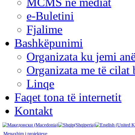
MCMS në mediat
e-Buletini
Fjalime
Bashkëpunimi
Organizata ku jemi anë
Organizata me të cila
Linqe
Faqet tona të internetit
Kontakt
Menaxhim i projekteve