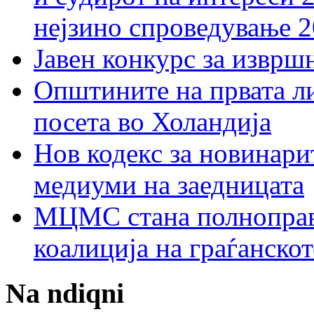
нејзино спроведување 
Јавен конкурс за изврш
Општините на првата ли
посета во Холандија
Нов кодекс за новинарит
медиуми на заедницата
МЦМС стана полноправн
коалиција на граѓанск
Na ndiqni