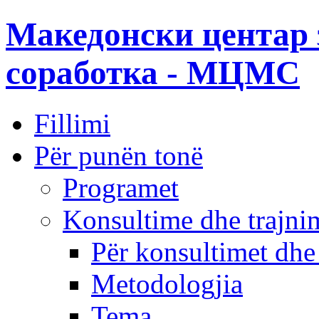
Македонски центар 
соработка - МЦМС
Fillimi
Për punën tonë
Programet
Konsultime dhe trajni
Për konsultimet dhe
Metodologjia
Tema