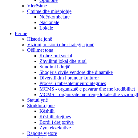
Opinione
Vlerësime
Çmime dhe mirënjohje
Ndërkombëtare
Nacionale
Lokale
Për ne
Historia jonë
Vizioni, misioni dhe strategjia jonë
Qëllimet tona
Kohezioni social
Zhvillimi lokal dhe rural
Sundimi i drejtë
Shoqëria civile vendore dhe dinamike
Diversifikim i pranuar kulturor
Procesi i mbështetur eurointegrues
MCMS - organizatë e pavarur dhe me kredibilitet
MCMS – organizatë me rrënjë lokale dhe vizion g
Statuti ynë
Struktura jonë
Këshilli
Këshilli drejtues
Bordi i drejtorëve
Zyra ekzekutive
Raporte vjetore