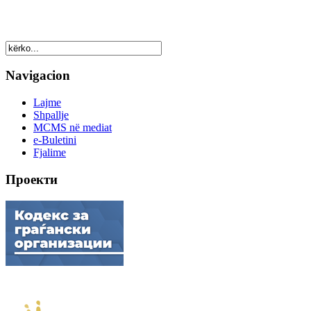
Navigacion
Lajme
Shpallje
MCMS në mediat
e-Buletini
Fjalime
Проекти