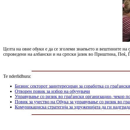
Целта на овие обуки е да се зголеми знаењето и вештините на
спроведени на албански и на српски јазик во Приштина, Пеќ, 
Te nderlidhura:
Бизнис секторот заинтересиран за соработка со граѓанск
Отворен повик за избор на обучувачи
Управување со ризик во граѓански организации- чекор п
Повик за учество на Обука за управување со ризик во гр
Комуникациска стратегија за здруженијата да ги надграда