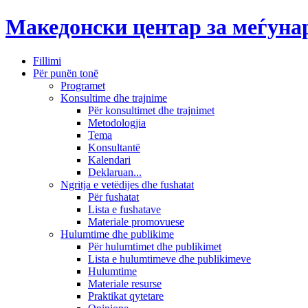
Македонски центар за меѓун
Fillimi
Për punën tonë
Programet
Konsultime dhe trajnime
Për konsultimet dhe trajnimet
Metodologjia
Tema
Konsultantë
Kalendari
Deklaruan...
Ngritja e vetëdijes dhe fushatat
Për fushatat
Lista e fushatave
Materiale promovuese
Hulumtime dhe publikime
Për hulumtimet dhe publikimet
Lista e hulumtimeve dhe publikimeve
Hulumtime
Materiale resurse
Praktikat qytetare