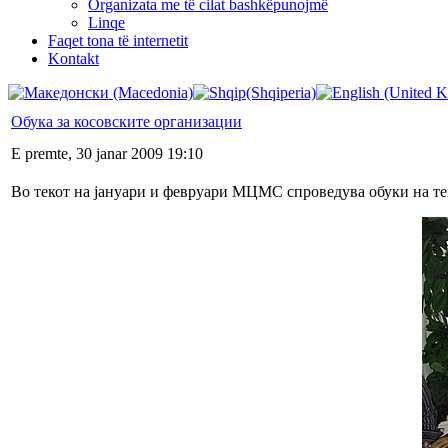
Organizata me të cilat bashkëpunojmë
Linqe
Faqet tona të internetit
Kontakt
Обука за косовските организации
E premte, 30 janar 2009 19:10
Во текот на јануари и февруари МЦМС спроведува обуки на тем