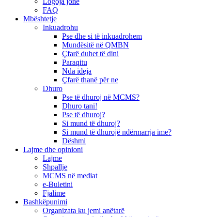
Logoja jonë
FAQ
Mbështetje
Inkuadrohu
Pse dhe si të inkuadrohem
Mundësitë në QMBN
Çfarë duhet të dini
Paraqitu
Nda ideja
Çfarë thanë për ne
Dhuro
Pse të dhuroj në MCMS?
Dhuro tani!
Pse të dhuroj?
Si mund të dhuroj?
Si mund të dhurojë ndërmarrja ime?
Dëshmi
Lajme dhe opinioni
Lajme
Shpallje
MCMS në mediat
e-Buletini
Fjalime
Bashkëpunimi
Organizata ku jemi anëtarë