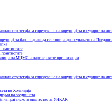
лната стратегија за спречување на корупцијата и судирот на ин
орупцијата бара веднаш да се стопира донесувањето на Предлог-
апка
а грантистите
а грантистите
тавници на МЦМС и партнерските организации
лната стратегија за спречување на корупцијата и судирот на ин
сета во Холандија
едиуми на заедницата
ја на граѓанското општество за УНКАК