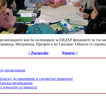
 организациите кои би аплицирале за ЕИДХР фондовите за тоа ка
Ѓаковица, Митровица, Призрен и во Гњилане. Обуката се спровед
< Paraprake
Pasuese >
ите организации
облиску до навремени и соодветни решенија!
аѓански организации
т односите со јавноста