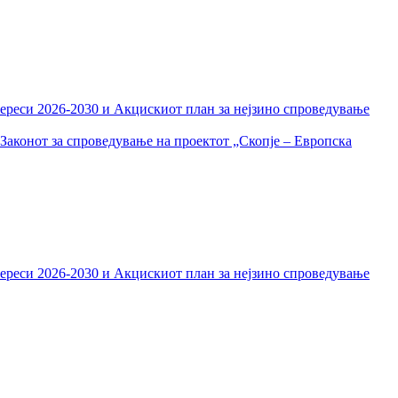
тереси 2026-2030 и Акцискиот план за нејзино спроведување
Законот за спроведување на проектот „Скопје – Европска
тереси 2026-2030 и Акцискиот план за нејзино спроведување