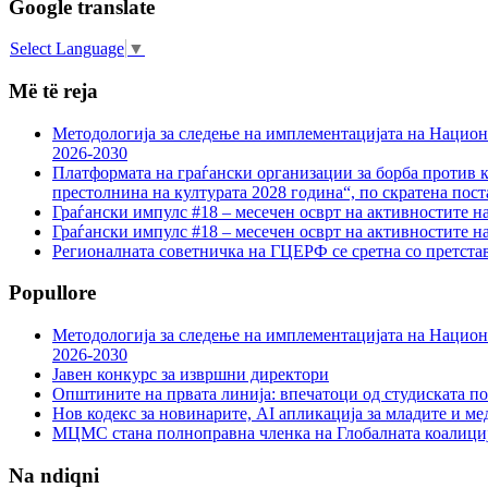
Google translate
Select Language
▼
Më të reja
Методологија за следење на имплементацијата на Национа
2026-2030
Платформата на граѓански организации за борба против к
престолнина на културата 2028 година“, по скратена пост
Граѓански импулс #18 – месечен осврт на активностите н
Граѓански импулс #18 – месечен осврт на активностите н
Регионалната советничка на ГЦЕРФ се сретна со претс
Popullore
Методологија за следење на имплементацијата на Национа
2026-2030
Јавен конкурс за извршни директори
Општините на првата линија: впечатоци од студиската по
Нов кодекс за новинарите, AI апликација за младите и м
МЦМС стана полноправна членка на Глобалната коалици
Na ndiqni