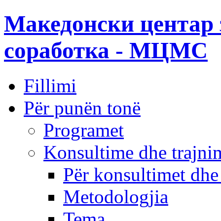
Македонски центар 
соработка - МЦМС
Fillimi
Për punën tonë
Programet
Konsultime dhe trajni
Për konsultimet dhe
Metodologjia
Tema