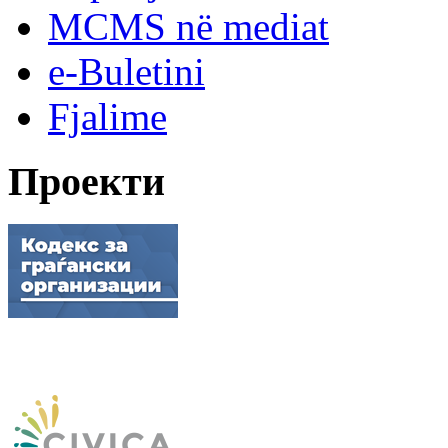
MCMS në mediat
e-Buletini
Fjalime
Проекти