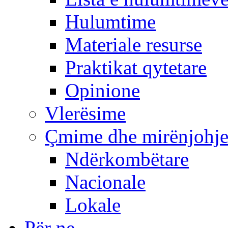
Hulumtime
Materiale resurse
Praktikat qytetare
Opinione
Vlerësime
Çmime dhe mirënjohj
Ndërkombëtare
Nacionale
Lokale
Për ne