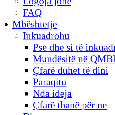
Logoja jonë
FAQ
Mbështetje
Inkuadrohu
Pse dhe si të inkua
Mundësitë në QMB
Çfarë duhet të dini
Paraqitu
Nda ideja
Çfarë thanë për ne