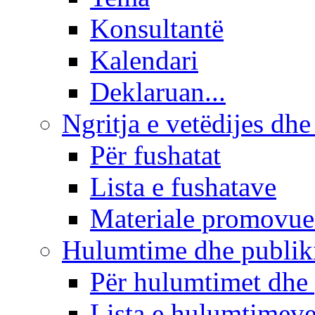
Konsultantë
Kalendari
Deklaruan...
Ngritja e vetëdijes dhe
Për fushatat
Lista e fushatave
Materiale promovue
Hulumtime dhe publi
Për hulumtimet dhe
Lista e hulumtimev