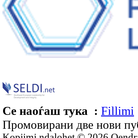
Се наоѓаш тука :
Fillimi
Промовирани две нови пу
Kopjimi ndalohet © 2026 Qend