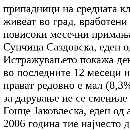
припадници на средната кла
живеат во град, вработени 
повисоки месечни примања
Сунчица Саздовска, еден о
Истражувањето покажа дек
во последните 12 месеци и
прават редовно е мал (8,3
за дарување не се смениле
Гонце Јаковлеска, еден од 
2006 година тие најчесто да