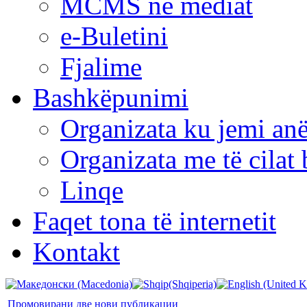
MCMS në mediat
e-Buletini
Fjalime
Bashkëpunimi
Organizata ku jemi anë
Organizata me të cila
Linqe
Faqet tona të internetit
Kontakt
Промовирани две нови публикации