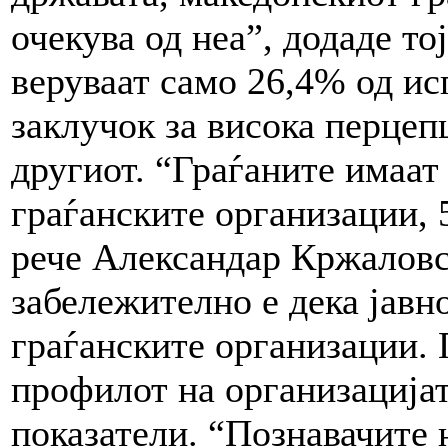
очекува од неа”, додаде то
веруваат само 26,4% од и
заклучок за висока перцеп
другиот. “Граѓаните имаат
граѓанските организации, 
рече Александар Кржаловск
забележително е дека јавн
граѓанските организации. 
профилот на организацијат
показатели. “Познавачите 