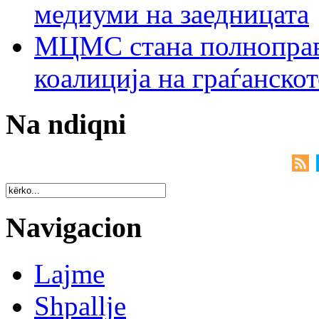
медиуми на заедницата
МЦМС стана полноправн
коалиција на граѓанск
Na ndiqni
Navigacion
Lajme
Shpallje