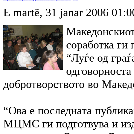
E martë, 31 janar 2006 01:0
Македонскиот
соработка ги
“Луѓе од граѓ
одговорноста
добротворството во Макед
“Ова е последната публика
МЦМС ги подготвува и изда