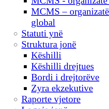
MCMS - organizatë e
MCMS – organizatë 
global
Statuti ynë
Struktura jonë
Këshilli
Këshilli drejtues
Bordi i drejtorëve
Zyra ekzekutive
Raporte vjetore