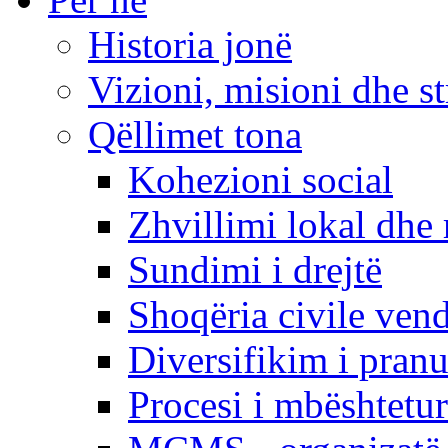
Historia jonë
Vizioni, misioni dhe st
Qëllimet tona
Kohezioni social
Zhvillimi lokal dhe 
Sundimi i drejtë
Shoqëria civile ven
Diversifikim i pranu
Procesi i mbështetur