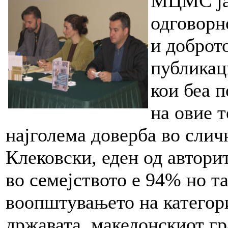
МЦМС ја 
одговорн
и доброт
публикаци
кои беа 
на овие 
најголема доверба во слич
Клековски, еден од автори
во семејството е 94% но та
воопштувањето на категори
државата, македонскиот г