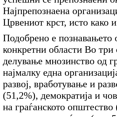
Најпрепознаена организаци
Црвениот крст, исто како и
Подобрено е познавањето о
конкретни области Во три 
делување мнозинство од гр
најмалку една организациј
развој, вработување и разв
(51,2%), демократија и чо
на граѓанското општество 