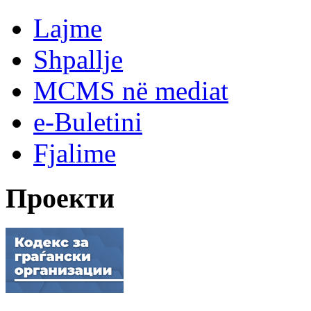
Lajme
Shpallje
MCMS në mediat
e-Buletini
Fjalime
Проекти