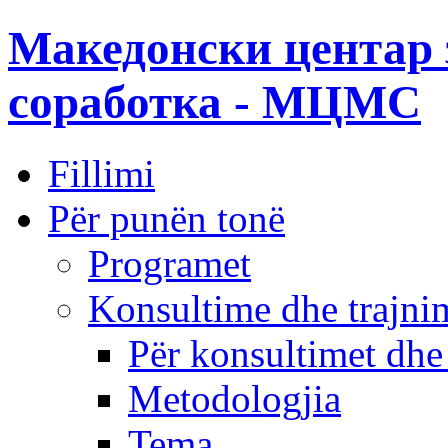
Македонски центар 
соработка - МЦМС
Fillimi
Për punën tonë
Programet
Konsultime dhe trajni
Për konsultimet dhe
Metodologjia
Tema