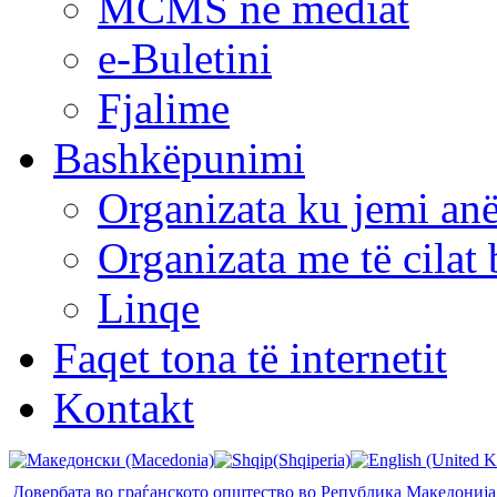
MCMS në mediat
e-Buletini
Fjalime
Bashkëpunimi
Organizata ku jemi anë
Organizata me të cila
Linqe
Faqet tona të internetit
Kontakt
Довербата во граѓанското општество во Република Македонија