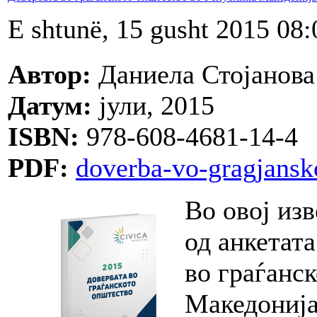
E shtunë, 15 gusht 2015 08:
Автор:
Даниела Стојанов
Датум:
јули, 2015
ISBN:
978-608-4681-14-4
PDF:
doverba-vo-gragjansk
Во овој из
од анкетат
во граѓанс
Македонија“