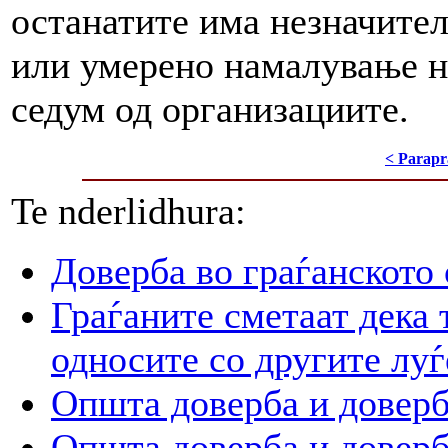
останатите има незначите
или умерено намалување н
седум од организациите.
< Parapr
Te nderlidhura:
Доверба во граѓанското
Граѓаните сметаат дека 
односите со другите луѓ
Општа доверба и доверб
Општа доверба и доверб