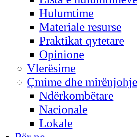
Hulumtime
Materiale resurse
Praktikat qytetare
Opinione
Vlerësime
Çmime dhe mirënjohj
Ndërkombëtare
Nacionale
Lokale
Për ne