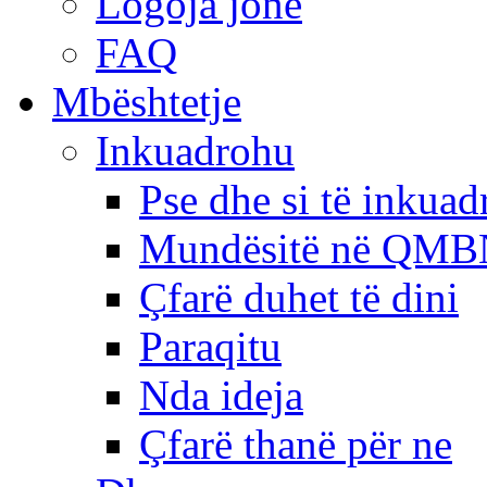
Logoja jonë
FAQ
Mbështetje
Inkuadrohu
Pse dhe si të inkua
Mundësitë në QMB
Çfarë duhet të dini
Paraqitu
Nda ideja
Çfarë thanë për ne