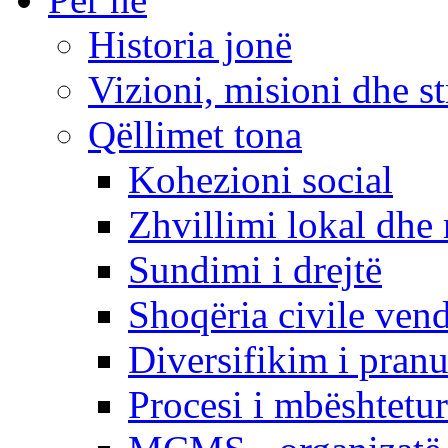
Historia jonë
Vizioni, misioni dhe st
Qëllimet tona
Kohezioni social
Zhvillimi lokal dhe 
Sundimi i drejtë
Shoqëria civile ven
Diversifikim i pranu
Procesi i mbështetur