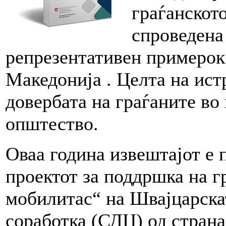
граѓанското
спроведена
репрезентативен примерок 
Македонија . Целта на ист
довербата на граѓаните во
општество.
Оваа година извештајот е 
проектот за поддршка на 
мобилитас“ на Швајцарскат
соработка (СДЦ) од страна