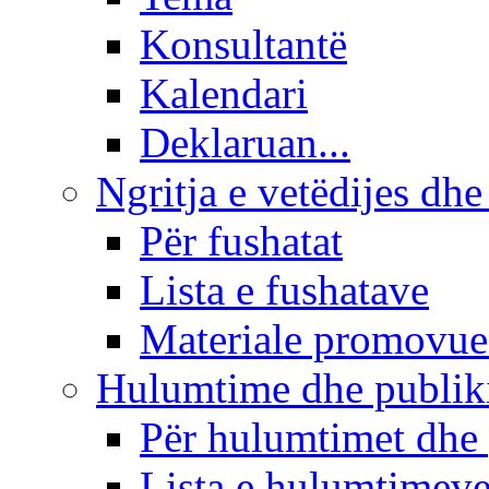
Konsultantë
Kalendari
Deklaruan...
Ngritja e vetëdijes dhe
Për fushatat
Lista e fushatave
Materiale promovue
Hulumtime dhe publi
Për hulumtimet dhe
Lista e hulumtimev