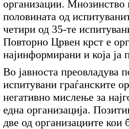
организации. Мнозинство 
половината од испитуванит
четири од 35-те испитуван
Повторно Црвен крст е орга
најинформирани и која ја 
Во јавноста преовладува п
испитувани граѓанските ор
негативно мислење за најг
една организација. Позити
две од организациите кои б