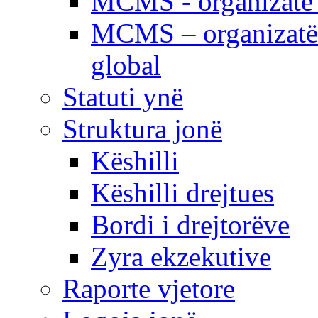
MCMS - organizatë e
MCMS – organizatë 
global
Statuti ynë
Struktura jonë
Këshilli
Këshilli drejtues
Bordi i drejtorëve
Zyra ekzekutive
Raporte vjetore