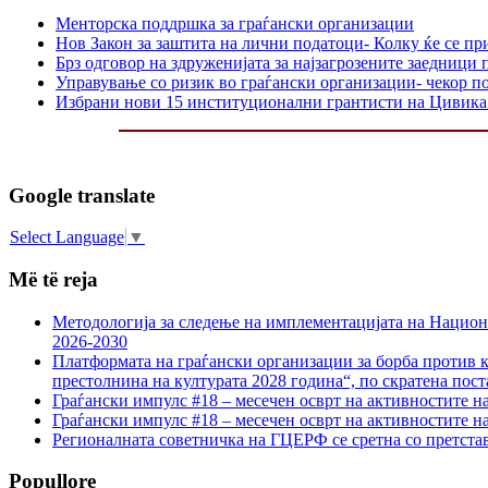
Менторска поддршка за граѓански организации
Нов Закон за заштита на лични податоци- Колку ќе се пр
Брз одговор на здруженијата за најзагрозените заедниц
Управување со ризик во граѓански организации- чекор п
Избрани нови 15 институционални грантисти на Цивика
Google translate
Select Language
▼
Më të reja
Методологија за следење на имплементацијата на Национа
2026-2030
Платформата на граѓански организации за борба против к
престолнина на културата 2028 година“, по скратена пост
Граѓански импулс #18 – месечен осврт на активностите н
Граѓански импулс #18 – месечен осврт на активностите н
Регионалната советничка на ГЦЕРФ се сретна со претс
Popullore