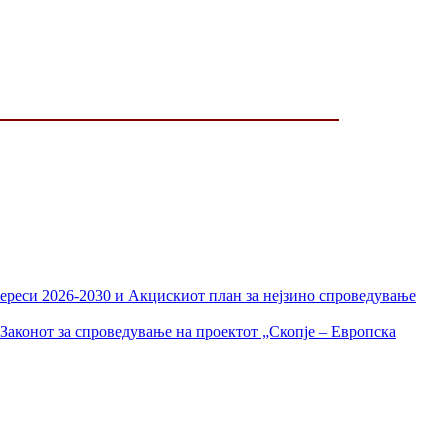
тереси 2026-2030 и Акцискиот план за нејзино спроведување
Законот за спроведување на проектот „Скопје – Европска