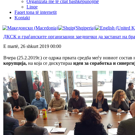
Organizata me të cilat bashkëpunojmë
Linqe
Faqet tona të internetit
Kontakt
ДКСК и граѓанските организации заеднички да застанат на бра
E martë, 26 shkurt 2019 00:00
Вчера (25.2.2019г.) се одржа првата средба меѓу новиот состав
корупција,
на која се дискутираа
идеи за соработка и синерги