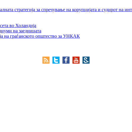
лната стратегија за спречување на корупцијата и судирот на ин
сета во Холандија
едиуми на заедницата
ја на граѓанското општество за УНКАК