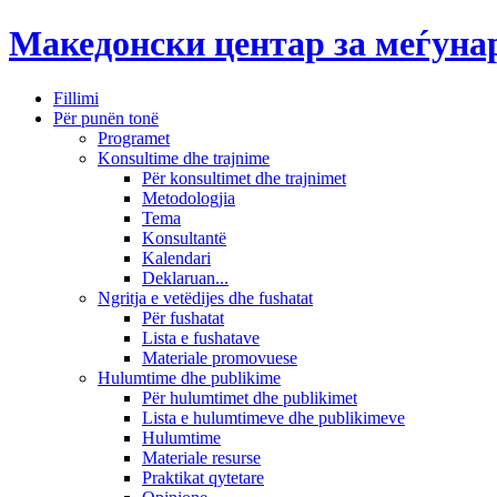
Македонски центар за меѓун
Fillimi
Për punën tonë
Programet
Konsultime dhe trajnime
Për konsultimet dhe trajnimet
Metodologjia
Tema
Konsultantë
Kalendari
Deklaruan...
Ngritja e vetëdijes dhe fushatat
Për fushatat
Lista e fushatave
Materiale promovuese
Hulumtime dhe publikime
Për hulumtimet dhe publikimet
Lista e hulumtimeve dhe publikimeve
Hulumtime
Materiale resurse
Praktikat qytetare