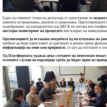
Една од главните точки на дискусија се однесуваше на
недово
нивните истражувања, анализи и укажувања. Претставниците н
подобрување на капацитетите кај ДКСК во насока кон поефика
постојан мониторинг на процесите
кои влијаат на намалување
Организациите ја истакнаа потребата од вклучување на јав
требало да биде едноставен за граѓаните и решен преку функци
информација на оние кои пријавиле
, со цел да поттикне и п
Од Платформата укажаа дека случаите на непотизам имаат з
големите случаи на корупција треба да бидат први на прио