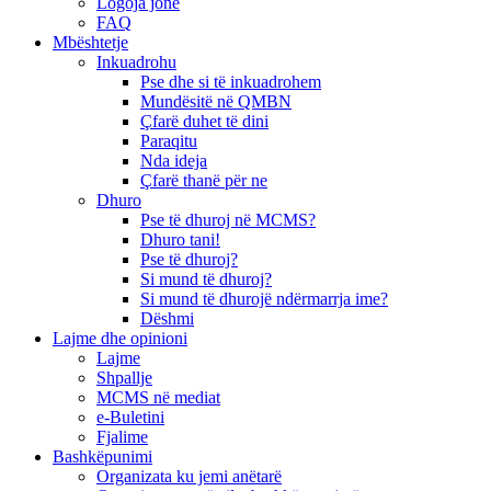
Logoja jonë
FAQ
Mbështetje
Inkuadrohu
Pse dhe si të inkuadrohem
Mundësitë në QMBN
Çfarë duhet të dini
Paraqitu
Nda ideja
Çfarë thanë për ne
Dhuro
Pse të dhuroj në MCMS?
Dhuro tani!
Pse të dhuroj?
Si mund të dhuroj?
Si mund të dhurojë ndërmarrja ime?
Dëshmi
Lajme dhe opinioni
Lajme
Shpallje
MCMS në mediat
e-Buletini
Fjalime
Bashkëpunimi
Organizata ku jemi anëtarë