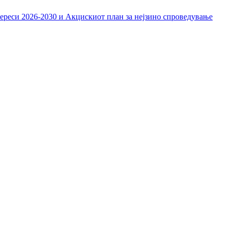
тереси 2026-2030 и Акцискиот план за нејзино спроведување