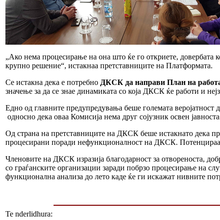
„Ако нема процесирање на она што ќе го откриете, довербата ко
крупно решение“, истакнаа претставниците на Платформата.
Се истакна дека е потребно
ДКСК да направи План на работа 
значење за да се знае динамиката со која ДКСК ќе работи и не
Едно од главните предупредувања беше големата веројатност 
односно дека оваа Комисија нема друг сојузник освен јавноста
Од страна на претставниците на ДКСК беше истакнато дека пре
процесирани поради нефункционалност на ДКСК. Потенцираа
Членовите на ДКСК изразија благодарност за отвореноста, доб
со граѓанските организации заради побрзо процесирање на случ
функционална анализа до лето каде ќе ги искажат нивните потр
Te nderlidhura: