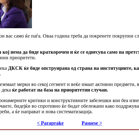
н вас само ќе паѓа. Оваа година треба да покренете покрупни слу
кој нема да биде краткорочен и ќе се однесува само на претс
јзини приоритети.
дека
ДКСК ќе биде опструирана од страна на институциите, как
.
земаат мерки во секој сегмент и веќе имаат активни предмети, 
 дека
ќе работат на база на приоритетни случаи.
ронамерните критики и конструктивните забелешки кои беа изнесе
аите, бидејќи во спротивно ќе бидат обележани како поддржувачи
еби, а ќе направат и нова систематизација.
< Paraprake
Pasuese >