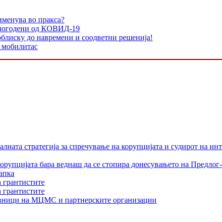
именува во пракса?
и погодени од КОВИД-19
облиску до навремени и соодветни решенија!
 мобилитас
лната стратегија за спречување на корупцијата и судирот на ин
орупцијата бара веднаш да се стопира донесувањето на Предлог-
апка
а грантистите
а грантистите
тавници на МЦМС и партнерските организации