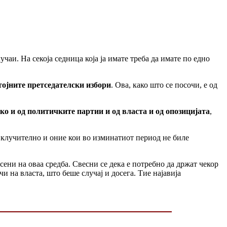
чаи. На секоја седница која ја имате треба да имате по едно
тојните претседателски избори
. Ова, како што се посочи, е од
о и од политичките партии и од власта и од опозицијата
,
вклучително и оние кои во изминатиот период не биле
ни на оваа средба. Свесни се дека е потребно да држат чекор
 на власта, што беше случај и досега. Тие најавија