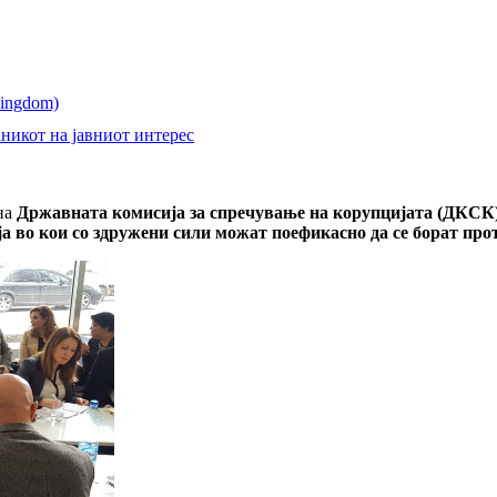
никот на јавниот интерес
 на
Државната комисија за спречување на корупцијата (ДКСК)
ја во кои со здружени сили можат поефикасно да се борат про