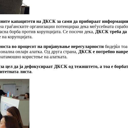
лните капацитети на ДКСК за сами да прибираат информаци
а граѓанските организации потенцираа дека меѓусебната сорабо
сна борба против корупцијата. Се посочи дека,
ДКСК треба да 
 на корупцијата.
носта во процесот на пријавување нерегуларности
бидејќи тоа
онална онлајн алатка. Од друга страна,
ДКСК е потребно навре
онатамошно користење на алатката.
а цел да ја дефокусираат ДКСК од тежиштето, а тоа е борбат
ритетната листа
.