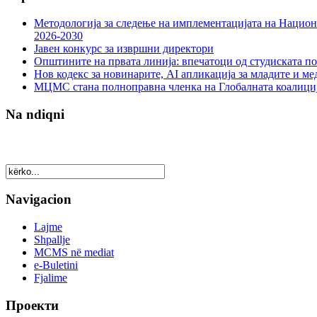
Методологија за следење на имплементацијата на Национа
2026-2030
Јавен конкурс за извршни директори
Општините на првата линија: впечатоци од студиската по
Нов кодекс за новинарите, AI апликација за младите и м
МЦМС стана полноправна членка на Глобалната коалици
Na ndiqni
Navigacion
Lajme
Shpallje
MCMS në mediat
e-Buletini
Fjalime
Проекти