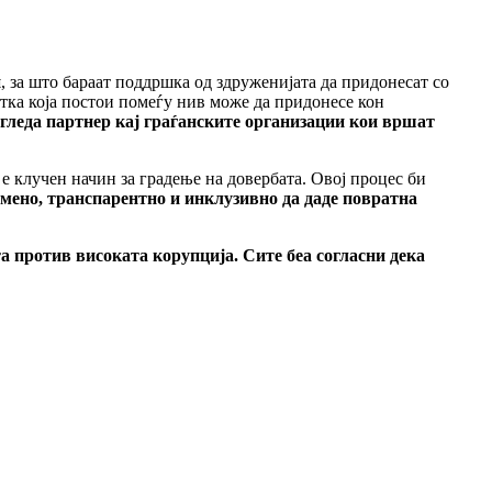
и
, за што бараат поддршка од здруженијата да придонесат со
тка која постои помеѓу нив може да придонесе кон
гледа партнер кај граѓанските организации кои вршат
 е клучен начин за градење на довербата. Овој процес би
мено, транспарентно и инклузивно да даде повратна
а против високата корупција. Сите беа согласни дека