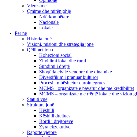
Opinione
Vlerësime
Çmime dhe mirënjohje
Ndërkombëtare
Nacionale
Lokale
Për ne
Historia jonë
Vizioni, misioni dhe strategjia jonë
Qëllimet tona
Kohezioni social
Zhvillimi lokal dhe rural
Sundimi i drejtë
Shoqëria civile vendore dhe dinamike
Diversifikim i pranuar kulturor
Procesi i mbështetur eurointegrues
MCMS - organizatë e pavarur dhe me kredibilitet
MCMS – organizatë me rrënjë lokale dhe vizion g
Statuti ynë
Struktura jonë
Këshilli
Këshilli drejtues
Bordi i drejtorëve
Zyra ekzekutive
Raporte vjetore