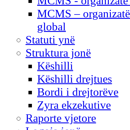
MCMS - organizatë e
MCMS – organizatë 
global
Statuti ynë
Struktura jonë
Këshilli
Këshilli drejtues
Bordi i drejtorëve
Zyra ekzekutive
Raporte vjetore