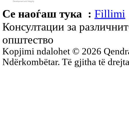
Се наоѓаш тука :
Fillimi
Консултации за различнит
општество
Kopjimi ndalohet © 2026 Qend
Ndërkombëtar. Të gjitha të drejta