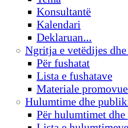
Konsultantë
Kalendari
Deklaruan...
Ngritja e vetëdijes dhe
Për fushatat
Lista e fushatave
Materiale promovue
Hulumtime dhe publi
Për hulumtimet dhe
Lista e hulumtimev