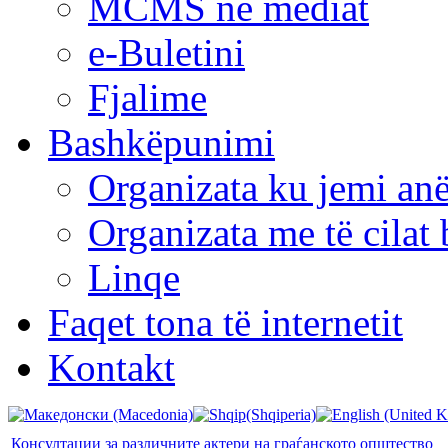
MCMS në mediat
e-Buletini
Fjalime
Bashkëpunimi
Organizata ku jemi anë
Organizata me të cila
Linqe
Faqet tona të internetit
Kontakt
Консултации за различните актери на граѓанското општество