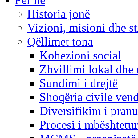
Historia jonë
Vizioni, misioni dhe st
Qëllimet tona
Kohezioni social
Zhvillimi lokal dhe 
Sundimi i drejtë
Shoqëria civile ven
Diversifikim i pranu
Procesi i mbështetur