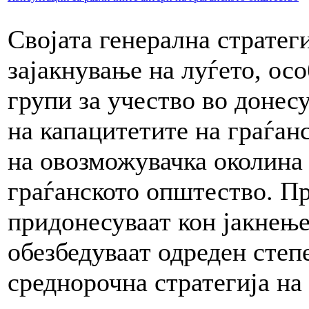
Својата генерална стратег
зајакнување на луѓето, ос
групи за учество во донес
на капацитетите на граѓан
на овозможувачка околина
граѓанското општество. 
придонесуваат кон јакнење
обезбедуваат одреден степ
среднорочна стратегија н