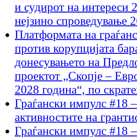
и судирот на интереси 
нејзино спроведување 
Платформата на граѓанс
против корупцијата бар
донесувањето на Предло
проектот „Скопје – Евр
2028 година“, по скрат
Граѓански импулс #18 –
активностите на гранти
Граѓански импулс #18 –