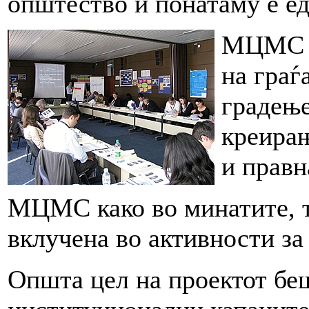
општество и понатаму е ед
МЦМС и
на граѓ
градење
креирањ
и правн
МЦМС како во минатите, та
вклучена во активности за
Општа цел на проектот бе