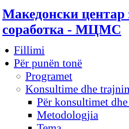
Македонски центар 
соработка - МЦМС
Fillimi
Për punën tonë
Programet
Konsultime dhe trajni
Për konsultimet dhe
Metodologjia
Tema