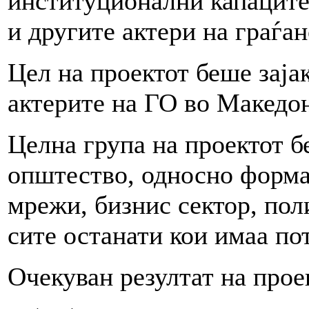
институционални капаците
и другите актери на граѓа
Цел на проектот беше заја
актерите на ГО во Македон
Целна група на проектот б
општество, односно форма
мрежи, бизнис сектор, пол
сите останати кои имаа по
Очекуван резултат на прое