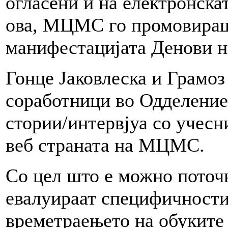
огласени и на електронск
ова, МЦМС го промовираш
манифестацијата Денови н
Гонце Јаковлеска и Грамо
соработници во Одделение
стории/интервјуа со учесни
веб страната на МЦМС.
Со цел што е можно поточн
евалуираат специфичностит
времетраењето на обуките 