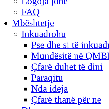
Logoja jonë
FAQ
Mbështetje
Inkuadrohu
Pse dhe si të inkua
Mundësitë në QMB
Çfarë duhet të dini
Paraqitu
Nda ideja
Çfarë thanë për ne