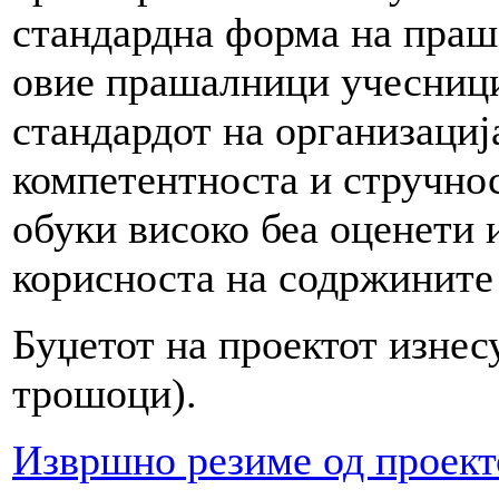
стандардна форма на праш
овие прашалници учесници
стандардот на организација
компетентноста и стручнос
обуки високо беа оценети 
корисноста на содржините 
Буџетот на проектот изне
трошоци).
Извршно резиме од проект