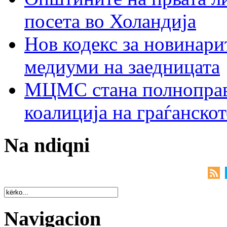
посета во Холандија
Нов кодекс за новинарит
медиуми на заедницата
МЦМС стана полноправн
коалиција на граѓанск
Na ndiqni
Navigacion