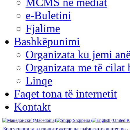
MCMS në mediat
e-Buletini
Fjalime
Bashkëpunimi
Organizata ku jemi anë
Organizata me të cila
Linqe
Faqet tona të internetit
Kontakt
Консултации за различните актери на граѓанското општество -