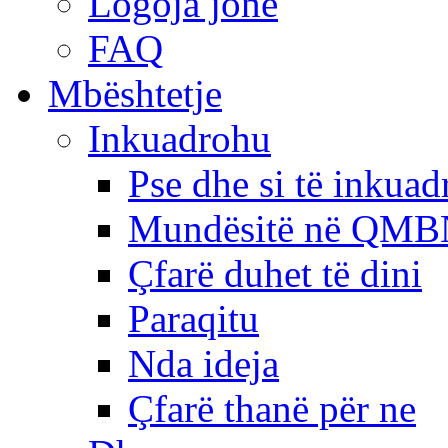
Logoja jonë
FAQ
Mbështetje
Inkuadrohu
Pse dhe si të inkua
Mundësitë në QMB
Çfarë duhet të dini
Paraqitu
Nda ideja
Çfarë thanë për ne