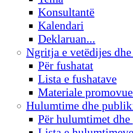
Konsultantë
Kalendari
Deklaruan...
Ngritja e vetëdijes dhe
Për fushatat
Lista e fushatave
Materiale promovue
Hulumtime dhe publi
Për hulumtimet dhe
Lista e hulumtimev