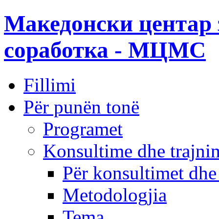
Македонски центар 
соработка - МЦМС
Fillimi
Për punën tonë
Programet
Konsultime dhe trajni
Për konsultimet dhe
Metodologjia
Tema