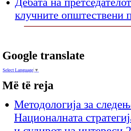
Дебата на претседателот
клучните општествени 
Google translate
Select Language
▼
Më të reja
Методологија за следењ
Националната стратегиј
и судирот на интереси 