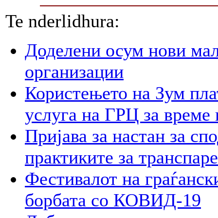
Te nderlidhura:
Доделени осум нови мал
организации
Користењето на Зум пла
услуга на ГРЦ за време 
Пријава за настан за сп
практиките за транспар
Фестивалот на граѓански
борбата со КОВИД-19