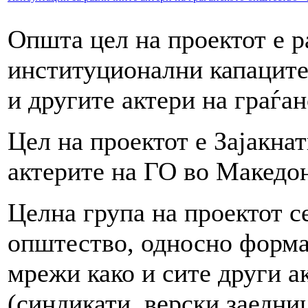
Општа цел на проектот е р
институционални капаците
и другите актери на граѓа
Цел на проектот е Зајакна
актерите на ГО во Македон
Целна група на проектот с
општество, односно форма
мрежи како и сите други а
(синдикати, верски заедни