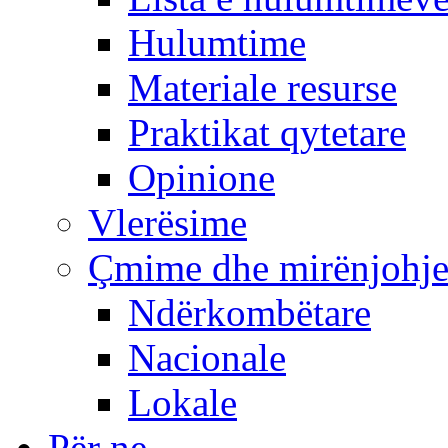
Hulumtime
Materiale resurse
Praktikat qytetare
Opinione
Vlerësime
Çmime dhe mirënjohj
Ndërkombëtare
Nacionale
Lokale
Për ne