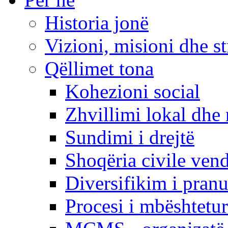
Historia jonë
Vizioni, misioni dhe st
Qëllimet tona
Kohezioni social
Zhvillimi lokal dhe 
Sundimi i drejtë
Shoqëria civile ven
Diversifikim i pranu
Procesi i mbështetur