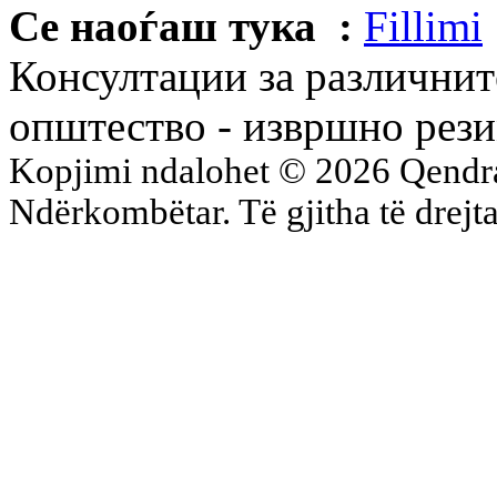
Се наоѓаш тука :
Fillimi
Консултации за различнит
општество - извршно рез
Kopjimi ndalohet © 2026 Qend
Ndërkombëtar. Të gjitha të drejta