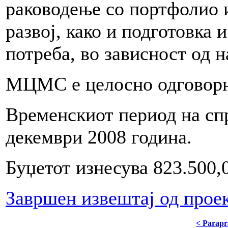
раководење со портфолио 
развој, како и подготовка 
потреба, во зависност од н
МЦМС е целосно одговорна
Временскиот период на спр
декември 2008 година.
Буџетот изнесува 823.500
Завршен извештај од прое
< Parapr