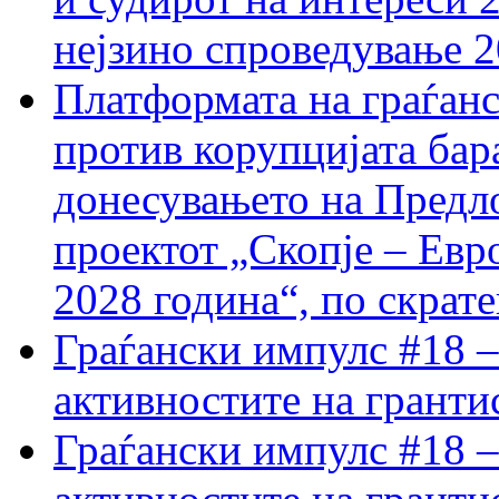
нејзино спроведување 
Платформата на граѓанс
против корупцијата бар
донесувањето на Предло
проектот „Скопје – Евр
2028 година“, по скрат
Граѓански импулс #18 –
активностите на гранти
Граѓански импулс #18 –