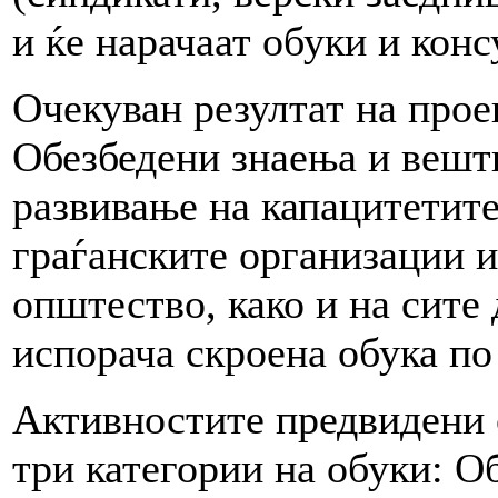
и ќе нарачаат обуки и ко
Очекуван резултат на проек
Обезбедени знаења и вешт
развивање на капацитетите
граѓанските организации и
општество, како и на сит
испорача скроена обука по
Активностите предвидени с
три категории на обуки: О