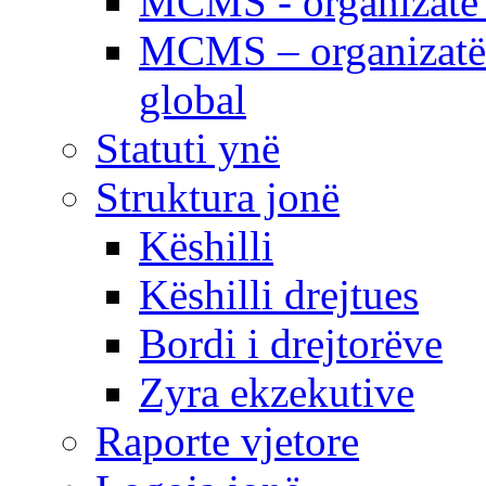
MCMS - organizatë e
MCMS – organizatë 
global
Statuti ynë
Struktura jonë
Këshilli
Këshilli drejtues
Bordi i drejtorëve
Zyra ekzekutive
Raporte vjetore