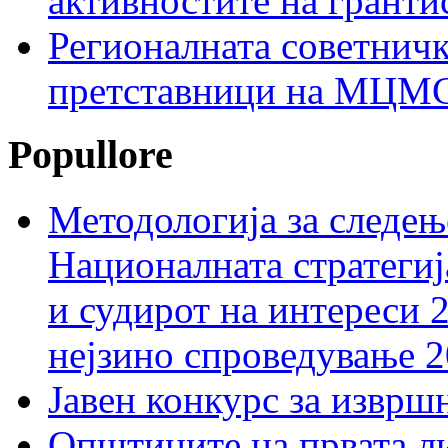
активностите на гранти
Регионалната советничк
претставници на МЦМС 
Popullore
Методологија за следењ
Националната стратегиј
и судирот на интереси 
нејзино спроведување 
Јавен конкурс за изврш
Општините на првата ли