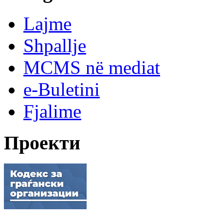
Lajme
Shpallje
MCMS në mediat
e-Buletini
Fjalime
Проекти